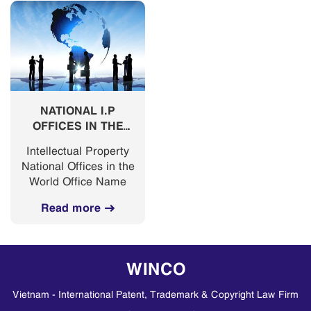
Georgia. Germany.
Haiti. Hong Kong.
India. Ireland. Israel.
Italy. Japan. Korea.
Malaysia. Mexico.
Middle East.
Netherlands. New...
NATIONAL I.P
OFFICES IN THE
WORLD
Intellectual Property
National Offices in the
World Office Name
Read more
WINCO
Vietnam - International Patent, Trademark & Copyright Law Firm