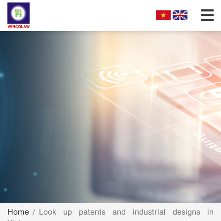
FIRM PROFILES
PARTNERS & ASSOCIATES
OUR PRACTICE
FILLING REQUIREMENTS
SEARCH INTELECTUAL PROPERTY
NEWS
FAQS
Home
Look up patents and industrial designs in
CONTACT