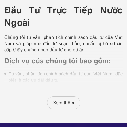
Đầu Tư Trực Tiếp Nước
Ngoài
Chúng tôi tư vấn, phân tích chính sách đầu tư của Việt
Nam và giúp nhà đầu tư soạn thảo, chuẩn bị hồ sơ xin
cấp Giấy chứng nhận đầu tư cho dự án…
Dịch vụ của chúng tôi bao gồm:
Tư vấn, phân tích chính sách đầu tư của Việt Nam, đặc
biệt là các ưu đãi đầu tư.
Tư vấn, hỗ trợ nhà đầu tư trong việc đàm phán, ký kết
hợp đồng liên doanh, hợp đồng hợp tác kinh doanh và
các thoả thuận về đầu tư tại Việt Nam.
Xem thêm
Tư vấn và giúp nhà đầu tư soạn thảo, chuẩn bị hồ sơ
cần thiết để xin cấp Giấy chứng nhận đầu tư cho dự
án; cung cấp dịch vụ đại diện pháp lý cho nhà đầu tư
để thực hiện và hoàn tất các thủ tục đăng ký đầu tư