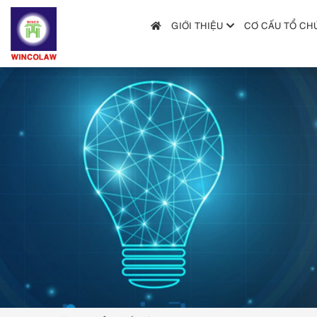
GIỚI THIỆU
CƠ CẤU TỔ CH
GIỚI THIỆU
CƠ CẤU TỔ CHỨC
DỊCH VỤ
HƯỚNG DẪN NỘP ĐƠN
TRA CỨU SỞ HỮU TRÍ TUỆ
TIN TỨC & VĂN BẢN PHÁP LUẬT
HỎI ĐÁP