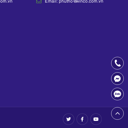
com.vn
Email: phutho@winco.com.vn