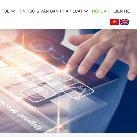
Í TUỆ
TIN TỨC & VĂN BẢN PHÁP LUẬT
HỎI ĐÁP
LIÊN HỆ
+
+
+
+
+
+