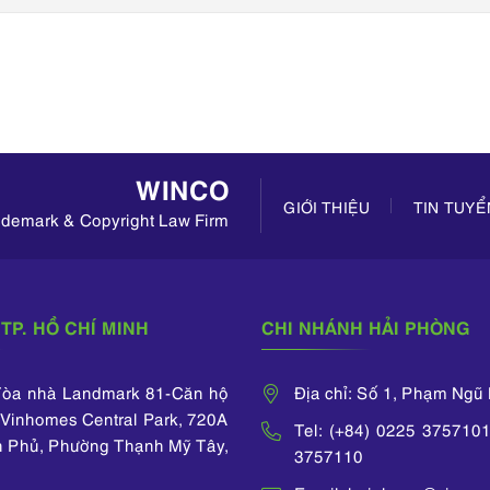
WINCO
GIỚI THIỆU
TIN TUY
rademark & Copyright Law Firm
TP. HỒ CHÍ MINH
CHI NHÁNH HẢI PHÒNG
 Tòa nhà Landmark 81-Căn hộ
Địa chỉ: Số 1, Phạm Ngũ
Vinhomes Central Park, 720A
Tel: (+84) 0225 3757101
n Phủ, Phường Thạnh Mỹ Tây,
3757110