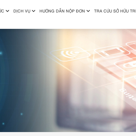
ỨC
DỊCH VỤ
HƯỚNG DẪN NỘP ĐƠN
TRA CỨU SỞ HỮU TR