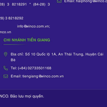
Email: haiphong@winco.
-28) 3 8218291 * (84-28) 3
-28) 3 8218292
 info@winco.com.vn;
nco.vn
CHI NHÁNH TIỀN GIANG
Địa chỉ: Số 10 Quốc lộ 1A, An Thái Trung, Huyện Cái
Bè
Tel: (+84) 02733501168
Email: tiengiang@winco.com.vn
NCO. Bảo lưu mọi quyền.