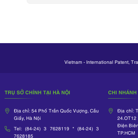
Vietnam - International Patent, T
TRỤ SỞ CHÍNH TẠI HÀ NỘI
CHI NHÁNH 
Địa chỉ: 54 Phố Trần Quốc Vượng, Cầu
Địa chỉ:
Giấy, Hà Nội
24.OT12 
Điện Biê
Tel: (84-24) 3 7628119 * (84-24) 3
TP.HCM
7628185