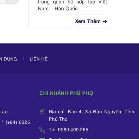
trong quan hệ hợp tác Việt
Nam – Hàn Quốc
Xem Thêm
ỂN DỤNG
LIÊN HỆ
CHI NHÁNH PHÚ PHỌ
 Lão
Địa chỉ: Khu 4, Xã Bản Nguyên, Tỉnh
Phú Thọ
 * (+84) 0225
Tel: 0989.499.265