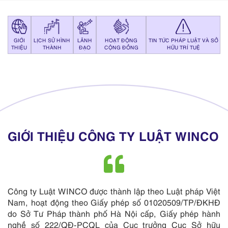
GIỚI
LỊCH SỬ HÌNH
LÃNH
HOẠT ĐỘNG
TIN TỨC PHÁP LUẬT VÀ SỞ
THIỆU
THÀNH
ĐẠO
CỘNG ĐỒNG
HỮU TRÍ TUỆ
GIỚI THIỆU CÔNG TY LUẬT WINCO
Công ty Luật WINCO được thành lập theo Luật pháp Việt
Nam, hoạt động theo Giấy phép số 01020509/TP/ĐKHĐ
do Sở Tư Pháp thành phố Hà Nội cấp, Giấy phép hành
nghề số 222/QĐ-PCQL của Cục trưởng Cục Sở hữu