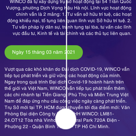
WINCO đã tự xây dựng trụ sở hoạt động tại 54 Trần Quốc
Vượng, phường Dịch Vọng Hậu Hà nội. Lĩnh vực hoạt động
chính vẫn là 2 mảng: 1. Tư vấn sở hữu trí tuệ, các hoạt
động khiếu nại, tố tụng liên quan lĩnh vực Sở hữu trí tuệ. 2.
Tư vấn pháp lý dân sự, tranh tụng tại tòa, tư vấn các lĩnh
vực đầu tư, Kinh tế và tài chính và các thủ tục liên quan.
Ngày 15 tháng 03 năm 2021
Vượt qua các khó khăn do Đại dịch COVID-19, WINCO vẫn
tiếp tục phát triển và giữ vững các hoạt động của mình.
Ngay trong quá trình Đại dịch Covid-19 hoành hành trên
thế giới và Việt Nam, WINCO vẫn tiếp tục phát triển thêm
các chi nhánh tại Tiền Giang, Phú Thọ và Miền Trung Việt
Nam để đáp ứng nhu cầu công việc ngày càng phát triển.
Trụ Sở mới tại TP. HCM được chuyển tới địa điểm mới: Văn
Phòng Đại diện Công ty Luật TNHH WINCO: LM81-
24.OT12 Tòa nhà Vinhomes Central Park 720A Điện -
Phường 22 - Quận Bình Thạnh - TP Hồ Chí Minh.