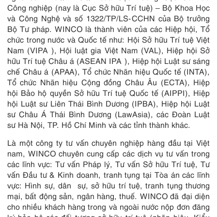
Công nghiệp (nay là Cục Sở hữu Trí tuệ) – Bộ Khoa Học
và Công Nghệ và số 1322/TP/LS-CCHN của Bộ trưởng
Bộ Tư pháp. WINCO là thành viên của các Hiệp hội, Tổ
chức trong nước và Quốc tế như: Hội Sở hữu Trí tuệ Việt
Nam (VIPA ), Hội luật gia Việt Nam (VAL), Hiệp hội Sở
hữu Trí tuệ Châu á (ASEAN IPA ), Hiệp hội Luật sư sáng
chế Châu á (APAA), Tổ chức Nhãn hiệu Quốc tế (INTA),
Tổ chức Nhãn hiệu Cộng đồng Châu Âu (ECTA), Hiệp
hội Bảo hộ quyền Sở hữu Trí tuệ Quốc tế (AIPPI), Hiệp
hội Luật sư Liên Thái Bình Dương (IPBA), Hiệp hội Luật
sư Châu Á Thái Bình Dương (LawAsia), các Đoàn Luật
sư Hà Nội, TP. Hồ Chí Minh và các tỉnh thành khác.
Là một công ty tư vấn chuyên nghiệp hàng đầu tại Việt
nam, WINCO chuyên cung cấp các dịch vụ tư vấn trong
các lĩnh vực: Tư vấn Pháp lý, Tư vấn Sở hữu Trí tuệ, Tư
vấn Đầu tư & Kinh doanh, tranh tụng tại Tòa án các lĩnh
vực: Hình sự, dân sự, sở hữu trí tuệ, tranh tụng thương
mại, bất động sản, ngân hàng, thuế. WINCO đã đại diện
cho nhiều khách hàng trong và ngoài nước nộp đơn đăng