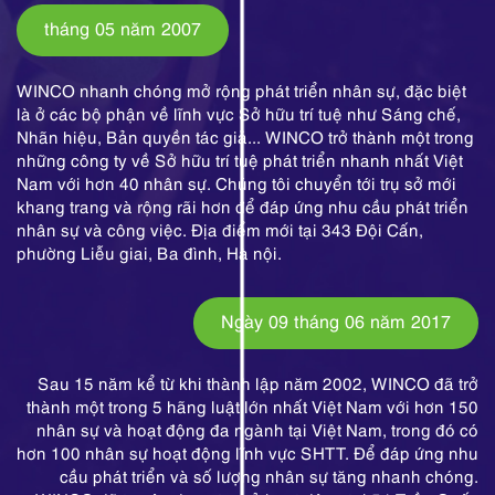
tháng 05 năm 2007
WINCO nhanh chóng mở rộng phát triển nhân sự, đặc biệt
là ở các bộ phận về lĩnh vực Sở hữu trí tuệ như Sáng chế,
Nhãn hiệu, Bản quyền tác giả... WINCO trở thành một trong
những công ty về Sở hữu trí tuệ phát triển nhanh nhất Việt
Nam với hơn 40 nhân sự. Chúng tôi chuyển tới trụ sở mới
khang trang và rộng rãi hơn để đáp ứng nhu cầu phát triển
nhân sự và công việc. Địa điểm mới tại 343 Đội Cấn,
phường Liễu giai, Ba đình, Hà nội.
Ngày 09 tháng 06 năm 2017
Sau 15 năm kể từ khi thành lập năm 2002, WINCO đã trở
thành một trong 5 hãng luật lớn nhất Việt Nam với hơn 150
nhân sự và hoạt động đa ngành tại Việt Nam, trong đó có
hơn 100 nhân sự hoạt động lĩnh vực SHTT. Để đáp ứng nhu
cầu phát triển và số lượng nhân sự tăng nhanh chóng.