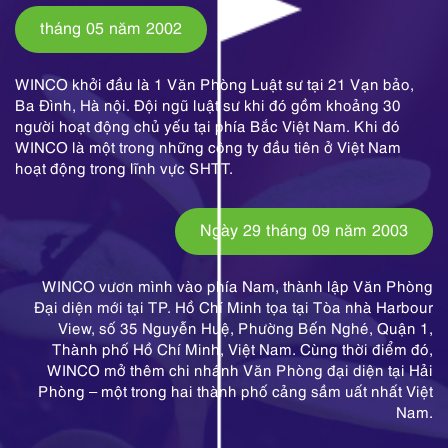
tháng 05 năm 2002
WINCO khởi đầu là 1 Văn Phòng Luật sư tại 21 Vạn bảo,
Ba Đình, Hà nội. Đội ngũ luật sư khi đó gồm khoảng 30
người hoạt động chủ yếu tại phía Bắc Việt Nam. Khi đó
WINCO là một trong những công ty đầu tiên ở Việt Nam
hoạt động trong lĩnh vực SHTT.
Ngày 29 tháng 09 năm 2003
WINCO vươn mình vào phía Nam, thành lập Văn Phòng
Đại diện mới tại TP. Hồ Chí Minh tọa tại Tòa nhà Harbour
View, số 35 Nguyễn Huệ, Phường Bến Nghé, Quận 1,
Thành phố Hồ Chí Minh, Việt Nam. Cùng thời điểm đó,
WINCO mở thêm chi nhánh Văn Phòng đại diện tại Hải
Phòng – một trong hai thành phố cảng sầm uất nhất Việt
Nam.