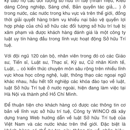
ký bảo hộ các đối tượng sở hữu trí tuệ (nhãn hiệu, Kiểu
dáng Công nghiệp, Sáng chế, Bản quyền tác giả,… ) ở
trong nước, các nước trong khu vực và trên thế giới, đồng
thời giải quyết hàng trăm vụ khiếu nại bảo vệ quyền lợi
hợp pháp của chủ sở hữu các đối tượng sở hữu trí tuệ bị
xâm phạm và được khách hàng đánh giá là một công ty
luật uy tín hàng đầu trong lĩnh vực hoạt động Sở hữu Trí
tuệ.
Với đội ngũ 120 cán bộ, nhân viên trong đó có các Giáo
sư, Tiến sĩ, Luật sư, Thạc sĩ, Kỹ sư, Cử nhân Kinh tế,
Luật, … có kiến thức chuyên môn sâu rộng trên nhiều lĩnh
vực khoa học công nghệ, luật, thông thạo các ngoại ngữ
khác nhau, hầu hết tốt nghiệp các khóa đào tạo về luật,
luật Sở hữu Trí tuệ ở nước ngoài, hiện đang làm việc tại
Hà Nội và thành phố Hồ Chí Minh.
Để thuận tiện cho khách hàng có được các thông tin cơ
bản về lĩnh vực sở hữu trí tuệ, Công ty WINCO đã xây
dựng trang Web hướng dẫn về luật Sở hữu Trí tuệ của
Việt Nam và các nước khác trên thế giới. Đặc biệt là