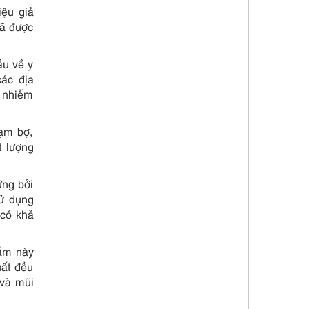
iệu giả
đã được
ầu về y
ác địa
ơ nhiễm
tạm bợ,
t lượng
ứng bởi
sử dụng
 có khả
hẩm này
uất đều
 và mũi