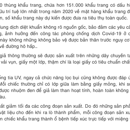
0 thùng khẩu trang, chứa hơn 151.000 khẩu trang có dấu h
 trí tuệ lớn nhất trong năm 2020 về mặt hàng khẩu trang 
, số khẩu trang này dự kiến được đưa ra tiêu thụ toàn quốc.
 dung dịch diệt khuẩn không rõ nguồn gốc, bảo đảm các yêu c
ng, ảnh hưởng đến công tác phòng chống dịch Covid-19 ở c
 này không những không bảo vệ được bản thân trước nguy c
 về đường hô hấp…
g giả thông thường sẽ được sản xuất trên những dây chuyền 
ải vụn, giấy một lớp, thậm chí là loại giấy có tiêu chuẩn chấ
g tia UV, ngay cả chức năng lọc bụi cũng không được đáp 
ỗi chiếc thường chỉ có lớp giữa làm bằng giấy mỏng, khi 
 được nhuộm đen để giả làm than hoạt tính, hoàn toàn không
àu.
cắt giảm tối đa các công đoạn sản xuất. Do đó những sản p
vật liệu cho đến khi ra lò thành phẩm, mỗi công đoạn sản x
n chiếc khẩu trang thành ổ bệnh tiếp xúc trực tiếp với miệng