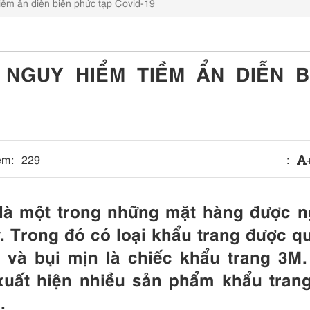
iềm ẩn diễn biến phức tạp Covid-19
 NGUY HIỂM TIỀM ẨN DIỄN B
em:
229
:
là một trong những mặt hàng được n
. Trong đó có loại khẩu trang được q
 và bụi mịn là chiếc khẩu trang 3M.
 xuất hiện nhiều sản phẩm khẩu tran
.