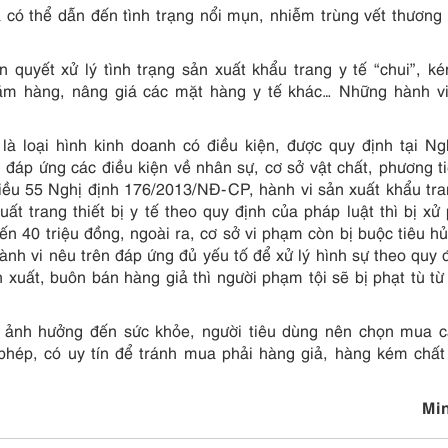
 có thể dẫn đến tình trạng nổi mụn, nhiễm trùng vết thương 
 quyết xử lý tình trạng sản xuất khẩu trang y tế “chui”, k
găm hàng, nâng giá các mặt hàng y tế khác… Những hành v
là loại hình kinh doanh có điều kiện, được quy định tại Ng
đáp ứng các điều kiện về nhân sự, cơ sở vật chất, phương t
ều 55 Nghị định 176/2013/NĐ-CP, hành vi sản xuất khẩu tra
t trang thiết bị y tế theo quy định của pháp luật thì bị xử 
ến 40 triệu đồng, ngoài ra, cơ sở vi phạm còn bị buộc tiêu h
hành vi nêu trên đáp ứng đủ yếu tố để xử lý hình sự theo quy đ
 xuất, buôn bán hàng giả thì người phạm tội sẽ bị phạt tù t
ơ ảnh hưởng đến sức khỏe, người tiêu dùng nên chọn mua 
phép, có uy tín để tránh mua phải hàng giả, hàng kém chất
Mi