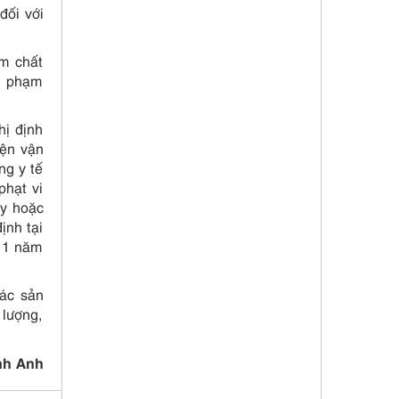
đối với
ém chất
i phạm
hị định
iện vận
ng y tế
phạt vi
ủy hoặc
ịnh tại
ừ 1 năm
các sản
 lượng,
nh Anh