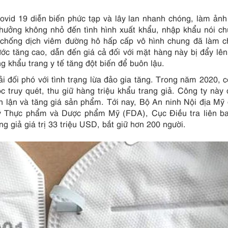
ovid 19 diễn biến phức tạp và lây lan nhanh chóng, làm ản
 hưởng không nhỏ đến tình hình xuất khẩu, nhập khẩu nói c
g chống dịch viêm đường hô hấp cấp vô hình chung đã làm 
ước tăng cao, dẫn đến giá cả đối với mặt hàng này bị đẩy lê
g khẩu trang y tế tăng đột biến để buôn lậu.
i đối phó với tình trạng lừa đảo gia tăng. Trong năm 2020, 
c truy quét, thu giữ hàng triệu khẩu trang giả. Công ty này
an lận và tăng giá sản phẩm. Tới nay, Bộ An ninh Nội địa Mỹ
lý Thực phẩm và Dược phẩm Mỹ (FDA), Cục Điều tra liên b
ng giả giá trị 33 triệu USD, bắt giữ hơn 200 người.