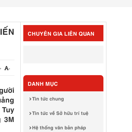
IẾN
CHUYÊN GIA LIÊN QUAN
+
-
DANH MỤC
gười
uảng
Tin tức chung
 Tuy
Tin tức về Sở hữu trí tuệ
g 3M
Hệ thống văn bản pháp