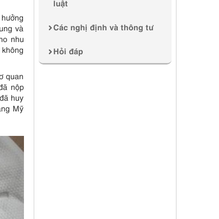
luật
h hưởng
Các nghị định và thông tư
hung và
cho nhu
n không
Hỏi đáp
cơ quan
 đã nộp
 đã huy
ang Mỹ