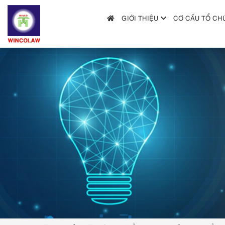
GIỚI THIỆU
CƠ CẤU TỔ CH
GIỚI THIỆU
CƠ CẤU TỔ CHỨC
DỊCH VỤ
HƯỚNG DẪN NỘP ĐƠN
TRA CỨU SỞ HỮU TRÍ TUỆ
TIN TỨC & VĂN BẢN PHÁP LUẬT
HỎI ĐÁP