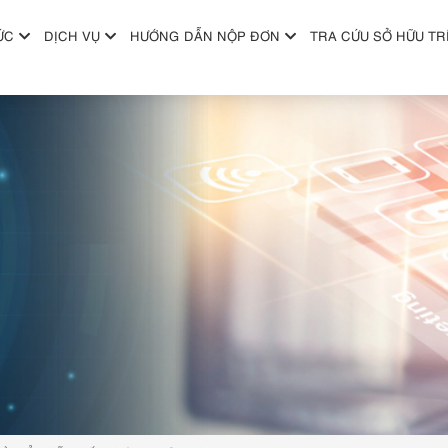
ỨC
DỊCH VỤ
HƯỚNG DẪN NỘP ĐƠN
TRA CỨU SỞ HỮU TR