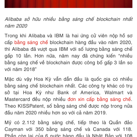
Alibaba sở hữu nhiều bằng sáng chế blockchain nhất
năm 2020
Trong khi Alibaba và IBM là hai ứng cử viên nộp hồ sơ
cấp
bằng sáng chế
blockchain hàng đầu vào năm 2020,
thì Alibaba đã vượt qua IBM với số lượng bằng sáng chế
gấp 10 lần. Hơn nữa, năm nay đã chứng kiến “nhiều
bằng sáng chế về blockchain được công bố gấp 3 lần so
với năm 2018”
Mặc dù vậy Hoa Kỳ vẫn dẫn đầu là quốc gia có nhiều
bằng sáng chế blockchain nhất. Các công ty khác có trụ
sở tại Hoa Kỳ như Bank of America, Walmart và
Mastercard đều nộp nhiều
đơn xin cấp bằng sáng chế
.
Theo KISSPatent, số bằng sáng chế được nộp trong nửa
đầu năm 2020 nhiều hơn so với cả năm 2019.
Mỹ có 2.112 bằng sáng chế, tiếp theo là Quần đảo
Cayman với 350 bằng sáng chế và Canada với 118.
Phần còn lại của 6 nước hàng đầu là Nhật Bản với 108