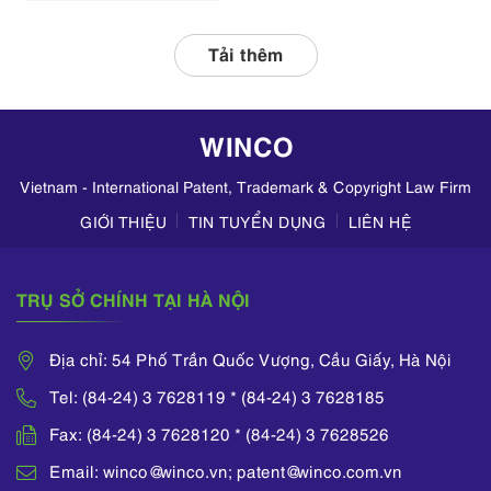
hợp với các đơn vị
liên quan, tập
Tải thêm
trung kiểm tra
hoạt động kinh
doanh mỹ phẩm
WINCO
trên TikTok,
Zalo,...
Vietnam - International Patent, Trademark & Copyright Law Firm
GIỚI THIỆU
TIN TUYỂN DỤNG
LIÊN HỆ
TRỤ SỞ CHÍNH TẠI HÀ NỘI
Địa chỉ: 54 Phố Trần Quốc Vượng, Cầu Giấy, Hà Nội
Tel: (84-24) 3 7628119 * (84-24) 3 7628185
Fax: (84-24) 3 7628120 * (84-24) 3 7628526
Email: winco@winco.vn; patent@winco.com.vn