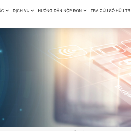
ỨC
DỊCH VỤ
HƯỚNG DẪN NỘP ĐƠN
TRA CỨU SỞ HỮU TR