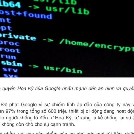
c quyền Hoa Kỳ của Google nhấn mạnh đến an ninh và quyề
Độ phạt Google vì sự chiếm lĩnh áp đảo của công ty này 
n 97% trong tổng số 600 triệu thiết bị di động đang hoạt độ
ho người khổng lồ đến từ Hoa Kỳ, tự xưng là kẻ chống lại sự
g không còn chỗ cho sự cạnh tranh.
hó nhằn, với các sản phẩm của họ phù hợp mọi túi tiền, dư