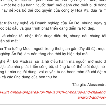
 – một hệ điều hành “quốc dân” mới dành cho thiết bị di độn
 nay để xóa bỏ thế độc quyền của công ty Hoa Kỳ, đưa ra m
t triển tay nghề và Doanh nghiệp của Ấn Độ, những ngày g
c bắt đầu và quá trình phát triển đang diễn ra tốt đẹp.
 và chúng tôi nhận thức được điều đó, nhưng nếu chúng tô
yền sẽ mất.”
của Thủ tướng Modi, người trong thời gian gần đây đã đặt mục 
nghiệp Ấn Độ làm nền tảng cho thời kỳ hiện đại mới.
 nghệ Ấn Độ Madras, sẽ là hệ điều hành mã nguồn mở mặc d
ược các nhà phát triển công bố, chúng ta có thể biết được nó
ng tư của người dùng, với quyền tự do hoàn toàn để cài đặt 
 cả các ứng dụng của bên thứ ba.
Tác giả: Alessandr
/02/17/india-prepares-for-the-launch-of-bharos-and-challeng
android-and-ios-