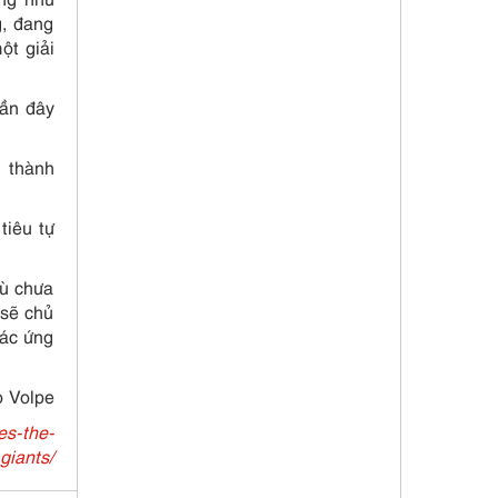
g, đang
ột giải
ần đây
i thành
tiêu tự
ù chưa
 sẽ chủ
các ứng
o Volpe
es-the-
giants/