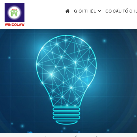
GIỚI THIỆU
CƠ CẤU TỔ CH
GIỚI THIỆU
CƠ CẤU TỔ CHỨC
DỊCH VỤ
HƯỚNG DẪN NỘP ĐƠN
TRA CỨU SỞ HỮU TRÍ TUỆ
TIN TỨC & VĂN BẢN PHÁP LUẬT
HỎI ĐÁP