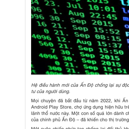
Hệ điều hành mới của Ấn Độ chống lại sự độ
tư của người dùng.
Mọi chuyện đã bắt đầu từ năm 2022, khi Ấn 
Android Play Store, chợ ứng dụng hiện hữu trê
lãnh thổ nước này. Một con số quá lớn dành c
của chính phủ Ấn Độ – đã khiến cho thị trườn
Một cuộc chiến phức tạp chống lại đối thủ k