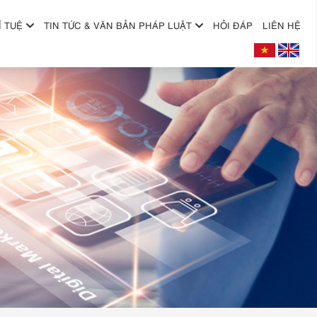
Í TUỆ
TIN TỨC & VĂN BẢN PHÁP LUẬT
HỎI ĐÁP
LIÊN HỆ
+
+
+
+
+
+