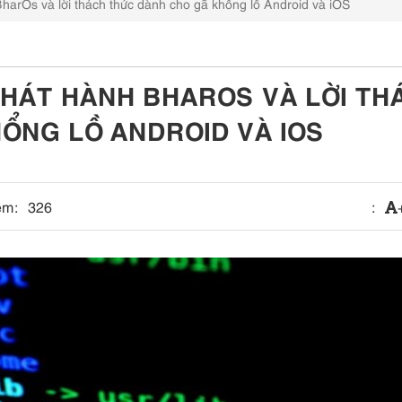
harOs và lời thách thức dành cho gã khổng lồ Android và iOS
PHÁT HÀNH BHAROS VÀ LỜI TH
ỔNG LỒ ANDROID VÀ IOS
em:
326
: