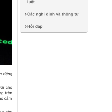
luật
Các nghị định và thông tư
Hỏi đáp
n riêng
với chợ
ng trên
 ác cảm
ờng như