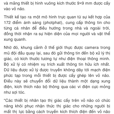
và mảng thiết bị hình vuông kích thước 9×9 mm được cấy
vào vỏ não.
Thiết kế tạo ra một mô hình trực quan từ sự kết hợp của
172 điểm ánh sáng (photphat), cung cấp thông tin cho
từng cá nhân để điều hướng trong nhà và ngoài trời,
đồng thời nhận ra sự hiện diện của mọi người và vật thể
xung quanh.
Nhờ đó, khung cảnh ở thế giới thực được camera trong
mũ đội đầu quay lại, sau đó gửi thông tin đến bộ xử lý thị
giác, có kích thước tương tự như điện thoại thông minh.
Bộ xử lý có nhiệm vụ trích xuất thông tin hữu ích nhất.
Dữ liệu được xử lý được truyền không dây tới mạch điện
phức tạp trong mỗi thiết bị được cấy ghép lên vỏ não.
Điều này sẽ chuyển đổi dữ liệu thành một dạng xung
điện, kích thích não bộ thông qua các vi điện cực mỏng
như sợi tóc.
“Các thiết bị nhân tạo thị giác cấy trên vỏ não có chức
năng khôi phục nhận thức thị giác cho những người bị
mất thị lực bằng cách truyền kích thích điện đến vỏ não