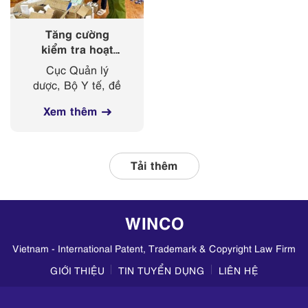
có...
Tăng cường
kiểm tra hoạt
động kinh doanh
Cục Quản lý
mỹ phẩm trên
dược, Bộ Y tế, đề
các nền tảng
nghị Sở Y tế các
mạng xã hội
Xem thêm
tỉnh, thành phố
thường xuyên phối
hợp với các đơn vị
liên quan, tập
Tải thêm
trung kiểm tra
hoạt động kinh
doanh mỹ phẩm
WINCO
trên TikTok,
Zalo,...
Vietnam - International Patent, Trademark & Copyright Law Firm
GIỚI THIỆU
TIN TUYỂN DỤNG
LIÊN HỆ