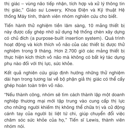
thị giác – vùng não tiếp nhận, tích hợp và xử lý thông tin
thị giác,” Giáo sư Lowery, Khoa Điện và Kỹ thuật Hệ
thống Máy tính, thành viên nhóm nghiên cứu cho biết.
Tiến hành thử nghiệm tiền lâm sàng, 10 mảng thiết bị
này được cấy ghép nhờ sử dụng hệ thống chèn xây dựng
có chủ đích (a purpose-built insertion system). Quá trình
hoạt động và kích thích vỏ não của các thiết bị được thử
nghiệm trong 9 tháng. Hơn 2.700 giờ các mảng thiết bị
thực hiện kích thích vỏ não mà không có bất kỳ tác dụng
phụ nào đối với thị lực, sức khỏe.
Kết quả nghiên cứu giúp định hướng những thử nghiệm
dài hạn trong tương lai về bộ phận giả thị giác có thể cấy
ghép hoàn toàn trên vỏ não.
“Nếu thành công, nhóm sẽ tìm cách thành lập một doanh
nghiệp thương mại mới tập trung vào cung cấp thị lực
cho những người khiếm thị không thể chữa trị và cử động
cánh tay của người bị liệt tứ chi, giúp chuyển đổi việc
chăm sóc sức khỏe của họ,” Tiến sĩ Lewis, thành viên
nhóm nói.