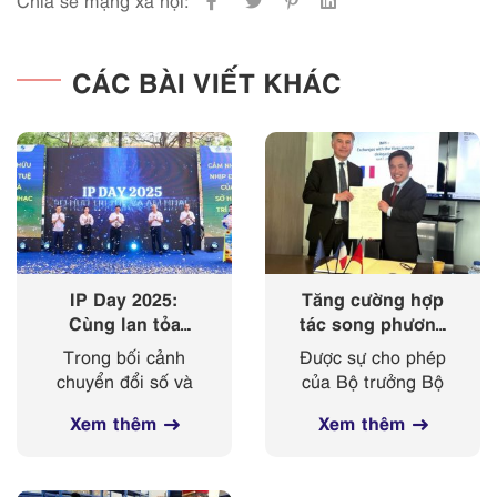
CÁC BÀI VIẾT KHÁC
IP Day 2025:
Tăng cường hợp
Cùng lan tỏa
tác song phương
‘nhịp điệu’ của
giữa Cục Sở hữu
Trong bối cảnh
Được sự cho phép
sở hữu trí tuệ
trí tuệ với Viện
chuyển đổi số và
của Bộ trưởng Bộ
trong kỷ nguyên
Sở hữu công
cách mạng công
Khoa học và
số
nghiệp Cộng
Xem thêm
Xem thêm
nghiệp 4.0 diễn ra
Công nghệ, từ
hoà Pháp
mạnh mẽ, sở hữu
ngày 03-
trí tuệ ngày càng
08/4/2025, đoàn