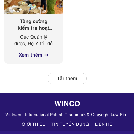
Trưởng đoàn, đã
có...
Tăng cường
kiểm tra hoạt
động kinh doanh
Cục Quản lý
mỹ phẩm trên
dược, Bộ Y tế, đề
các nền tảng
nghị Sở Y tế các
mạng xã hội
Xem thêm
tỉnh, thành phố
thường xuyên phối
hợp với các đơn vị
liên quan, tập
Tải thêm
trung kiểm tra
hoạt động kinh
doanh mỹ phẩm
WINCO
trên TikTok,
Zalo,...
Vietnam - International Patent, Trademark & Copyright Law Firm
GIỚI THIỆU
TIN TUYỂN DỤNG
LIÊN HỆ