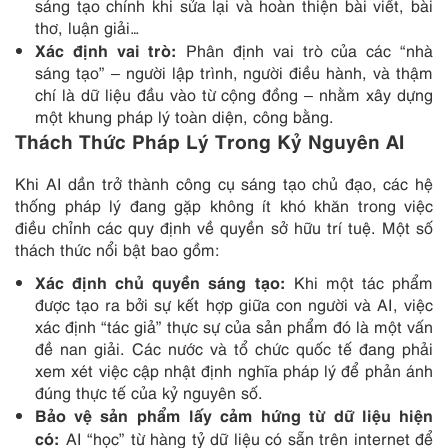
sáng tạo chính khi sửa lại và hoàn thiện bài viết, bài
thơ, luận giải…
Xác định vai trò:
Phân định vai trò của các “nhà
sáng tạo” – người lập trình, người điều hành, và thậm
chí là dữ liệu đầu vào từ cộng đồng – nhằm xây dựng
một khung pháp lý toàn diện, công bằng.
Thách Thức Pháp Lý Trong Kỷ Nguyên AI
Khi AI dần trở thành công cụ sáng tạo chủ đạo, các hệ
thống pháp lý đang gặp không ít khó khăn trong việc
điều chỉnh các quy định về quyền sở hữu trí tuệ. Một số
thách thức nổi bật bao gồm:
Xác định chủ quyền sáng tạo:
Khi một tác phẩm
được tạo ra bởi sự kết hợp giữa con người và AI, việc
xác định “tác giả” thực sự của sản phẩm đó là một vấn
đề nan giải. Các nước và tổ chức quốc tế đang phải
xem xét việc cập nhật định nghĩa pháp lý để phản ánh
đúng thực tế của kỷ nguyên số.
Bảo vệ sản phẩm lấy cảm hứng từ dữ liệu hiện
có:
AI “học” từ hàng tỷ dữ liệu có sẵn trên internet để