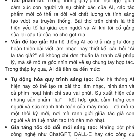
Trong những giây phút “hội ngộ” giữa
cảm xúc con người và sự chính xác của AI, các tác
phẩm mới có thể ra đời với chất lượng và tính sáng
tạo vượt xa truyền thống. Bài thơ trên chính là thể
hiện yếu tố lai giữa con người và AI khi tôi cố gắng
sửa lại câu từ của nó cho gọt rũa.
Vấn đề tác giả:
Khi hệ thống AI có khả năng tự động
hoàn thiện bài viết, âm nhạc, hay thiết kế, câu hỏi “Ai
là tác giả?” sẽ không chỉ đơn thuần là tranh cãi pháp
lý, mà sẽ mở ra góc nhìn mới về sự chung tay hợp tác.
Trong thập kỷ qua, AI đã tiến xa đến mức:
Tự động hóa quy trình sáng tạo:
Các hệ thống AI
hiện nay có thể tạo ra bài thơ, âm nhạc, hình ảnh và
cả phim hoạt hình chỉ sau vài phút. Sự xuất hiện của
những sản phẩm “lai” – kết hợp giữa cảm hứng con
người và sức mạnh tính toán của máy móc – đã mở ra
một thời kỳ mới, nơi mà ranh giới giữa tác giả con
người và trí tuệ nhân tạo trở nên mờ nhạt.
Gia tăng tốc độ đổi mới sáng tạo:
Những đột phá
công nghệ như ChatGPT, DALL·E hay các công cụ