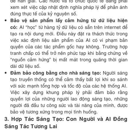
đề nan giải. Các nước và tổ chức quốc tế đang phải
xem xét việc cập nhật định nghĩa pháp lý để phản ánh
đúng thực tế của kỷ nguyên số.
Bảo vệ sản phẩm lấy cảm hứng từ dữ liệu hiện
có:
AI “học” từ hàng tỷ dữ liệu có sẵn trên internet để
tạo ra nội dung mới. Điều này đặt ra thách thức trong
việc xác định liệu sản phẩm của AI có vi phạm bản
quyền của các tác phẩm gốc hay không. Trường hợp
tranh chấp có thể trở nên phức tạp khi bằng chứng về
“nguồn cảm hứng” bị mất mát trong quãng thời gian
dài dữ liệu số.
Đảm bảo công bằng cho nhà sáng tạo:
Người sáng
tạo truyền thống có thể cảm thấy bất lợi khi so sánh
với sức mạnh tổng hợp và tốc độ của các hệ thống AI.
Việc xây dựng khung pháp lý phải đảm bảo rằng
quyền lợi của những người lao động sáng tạo, những
người đã đầu tư công sức và tài năng của mình, được
bảo vệ tương xứng trong mọi tình huống.
3.
Hợp Tác Sáng Tạo: Con Người và AI Đồng
Sáng Tác Tương Lai