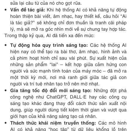
sửa lại câu từ của nó cho gọt rũa.
Vấn đề tác giả:
Khi hệ thống AI có khả năng tự động
hoàn thiện bài viết, âm nhạc, hay thiết kế, câu hỏi “Ai
là tác giả?” sẽ không chỉ đơn thuần là tranh cãi pháp
lý, mà sẽ mở ra góc nhìn mới về sự chung tay hợp tác.
Trong thập kỷ qua, AI đã tiến xa đến mức:
Tự động hóa quy trình sáng tạo:
Các hệ thống AI
hiện nay có thể tạo ra bài thơ, âm nhạc, hình ảnh và
cả phim hoạt hình chỉ sau vài phút. Sự xuất hiện của
những sản phẩm “lai” – kết hợp giữa cảm hứng con
người và sức mạnh tính toán của máy móc – đã mở ra
một thời kỳ mới, nơi mà ranh giới giữa tác giả con
người và trí tuệ nhân tạo trở nên mờ nhạt.
Gia tăng tốc độ đổi mới sáng tạo:
Những đột phá
công nghệ như ChatGPT, DALL·E hay các công cụ
sáng tạo khác đang thay đổi cách thức sản xuất nội
dung, giúp người dùng tiết kiệm thời gian và vượt qua
giới hạn của khả năng sáng tạo cá nhân.
Thách thức khái niệm truyền thống:
Các mô hình
AI có khả năng “học tập” từ dữ liệu khổng lồ trên