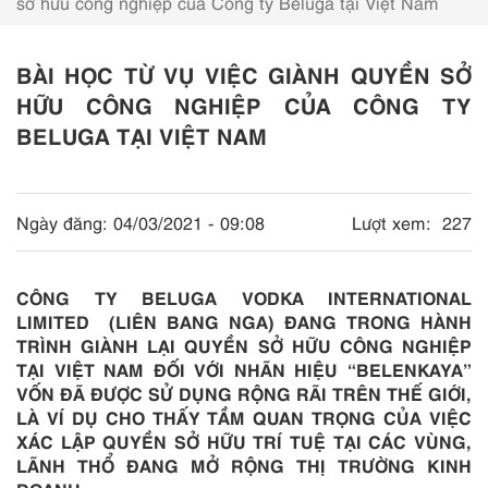
sở hữu công nghiệp của Công ty Beluga tại Việt Nam
BÀI HỌC TỪ VỤ VIỆC GIÀNH QUYỀN SỞ
HỮU CÔNG NGHIỆP CỦA CÔNG TY
BELUGA TẠI VIỆT NAM
Ngày đăng:
04/03/2021 - 09:08
Lượt xem:
227
CÔNG TY BELUGA VODKA INTERNATIONAL
LIMITED (LIÊN BANG NGA) ĐANG TRONG HÀNH
TRÌNH GIÀNH LẠI QUYỀN SỞ HỮU CÔNG NGHIỆP
TẠI VIỆT NAM ĐỐI VỚI NHÃN HIỆU “BELENKAYA”
VỐN ĐÃ ĐƯỢC SỬ DỤNG RỘNG RÃI TRÊN THẾ GIỚI,
LÀ VÍ DỤ CHO THẤY TẦM QUAN TRỌNG CỦA VIỆC
XÁC LẬP QUYỀN SỞ HỮU TRÍ TUỆ TẠI CÁC VÙNG,
LÃNH THỔ ĐANG MỞ RỘNG THỊ TRƯỜNG KINH