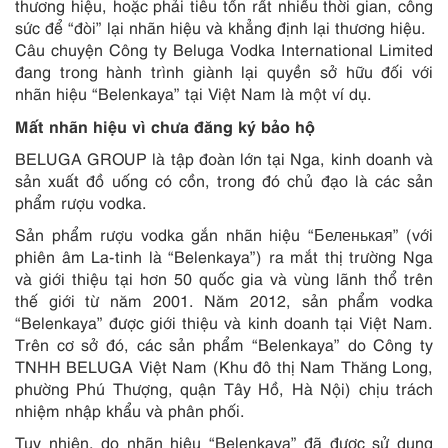
thương hiệu, hoặc phải tiêu tốn rất nhiều thời gian, công
sức để “đòi” lại nhãn hiệu và khẳng định lại thương hiệu.
Câu chuyện Công ty Beluga Vodka International Limited
đang trong hành trình giành lại quyền sở hữu đối với
nhãn hiệu “Belenkaya” tại Việt Nam là một ví dụ.
Mất nhãn hiệu vì chưa đăng ký bảo hộ
BELUGA GROUP là tập đoàn lớn tại Nga, kinh doanh và
sản xuất đồ uống có cồn, trong đó chủ đạo là các sản
phẩm rượu vodka.
Sản phẩm rượu vodka gắn nhãn hiệu “Беленькая” (với
phiên âm La-tinh là “Belenkaya”) ra mắt thị trường Nga
và giới thiệu tại hơn 50 quốc gia và vùng lãnh thổ trên
thế giới từ năm 2001. Năm 2012, sản phẩm vodka
“Belenkaya” được giới thiệu và kinh doanh tại Việt Nam.
Trên cơ sở đó, các sản phẩm “Belenkaya” do Công ty
TNHH BELUGA Việt Nam (Khu đô thị Nam Thăng Long,
phường Phú Thượng, quận Tây Hồ, Hà Nội) chịu trách
nhiệm nhập khẩu và phân phối.
Tuy nhiên, do nhãn hiệu “Belenkaya” đã được sử dụng