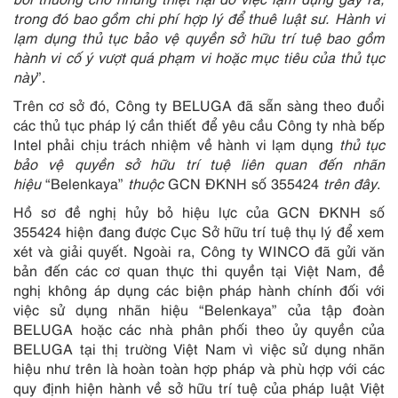
trong đó bao gồm chi phí hợp lý để thuê luật sư. Hành vi
lạm dụng thủ tục bảo vệ quyền sở hữu trí tuệ bao gồm
hành vi cố ý vượt quá phạm vi hoặc mục tiêu của thủ tục
này
”.
Trên cơ sở đó, Công ty BELUGA đã sẵn sàng theo đuổi
các thủ tục pháp lý cần thiết để yêu cầu Công ty nhà bếp
Intel phải chịu trách nhiệm về hành vi lạm dụng
thủ tục
bảo vệ quyền sở hữu trí tuệ liên quan đến nhãn
hiệu
“Belenkaya”
thuộc
GCN ĐKNH số 355424
trên đây
.
Hồ sơ đề nghị hủy bỏ hiệu lực của GCN ĐKNH số
355424 hiện đang được Cục Sở hữu trí tuệ thụ lý để xem
xét và giải quyết. Ngoài ra, Công ty WINCO đã gửi văn
bản đến các cơ quan thực thi quyền tại Việt Nam, đề
nghị không áp dụng các biện pháp hành chính đối với
việc sử dụng nhãn hiệu “Belenkaya” của tập đoàn
BELUGA hoặc các nhà phân phối theo ủy quyền của
BELUGA tại thị trường Việt Nam vì việc sử dụng nhãn
hiệu như trên là hoàn toàn hợp pháp và phù hợp với các
quy định hiện hành về sở hữu trí tuệ của pháp luật Việt