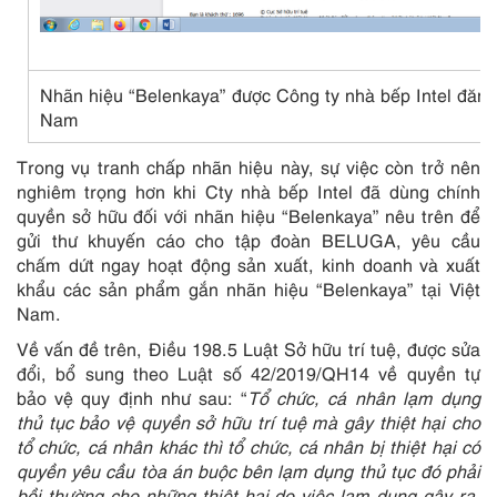
Nhãn hiệu “Belenkaya” được Công ty nhà bếp Intel đăng 
Nam
Trong vụ tranh chấp nhãn hiệu này, sự việc còn trở nên
nghiêm trọng hơn khi Cty nhà bếp Intel đã dùng chính
quyền sở hữu đối với nhãn hiệu “Belenkaya” nêu trên để
gửi thư khuyến cáo cho tập đoàn BELUGA, yêu cầu
chấm dứt ngay hoạt động sản xuất, kinh doanh và xuất
khẩu các sản phẩm gắn nhãn hiệu “Belenkaya” tại Việt
Nam.
Về vấn đề trên, Điều 198.5 Luật Sở hữu trí tuệ, được sửa
đổi, bổ sung theo Luật số 42/2019/QH14 về quyền tự
bảo vệ quy định như sau: “
Tổ chức, cá nhân lạm dụng
thủ tục bảo vệ quyền sở hữu trí tuệ mà gây thiệt hại cho
tổ chức, cá nhân khác thì tổ chức, cá nhân bị thiệt hại có
quyền yêu cầu tòa án buộc bên lạm dụng thủ tục đó phải
bồi thường cho những thiệt hại do việc lạm dụng gây ra,