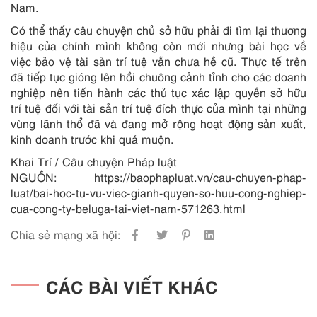
Nam.
Có thể thấy câu chuyện chủ sở hữu phải đi tìm lại thương
hiệu của chính mình không còn mới nhưng bài học về
việc bảo vệ tài sản trí tuệ vẫn chưa hề cũ. Thực tế trên
đã tiếp tục gióng lên hồi chuông cảnh tỉnh cho các doanh
nghiệp nên tiến hành các thủ tục xác lập quyền sở hữu
trí tuệ đối với tài sản trí tuệ đích thực của mình tại những
vùng lãnh thổ đã và đang mở rộng hoạt động sản xuất,
kinh doanh trước khi quá muộn.
Khai Trí / Câu chuyện Pháp luật
NGUỒN:
https://baophapluat.vn/cau-chuyen-phap-
luat/bai-hoc-tu-vu-viec-gianh-quyen-so-huu-cong-nghiep-
cua-cong-ty-beluga-tai-viet-nam-571263.html
Chia sẻ mạng xã hội:
CÁC BÀI VIẾT KHÁC