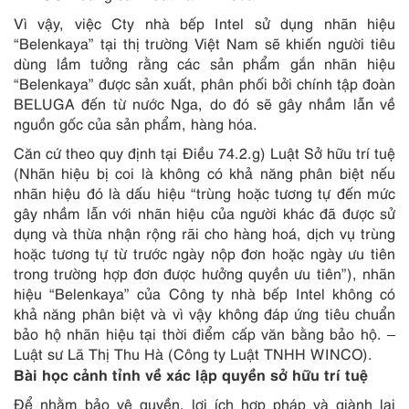
Vì vậy, việc Cty nhà bếp Intel sử dụng nhãn hiệu
“Belenkaya” tại thị trường Việt Nam sẽ khiến người tiêu
dùng lầm tưởng rằng các sản phẩm gắn nhãn hiệu
“Belenkaya” được sản xuất, phân phối bởi chính tập đoàn
BELUGA đến từ nước Nga, do đó sẽ gây nhầm lẫn về
nguồn gốc của sản phẩm, hàng hóa.
Căn cứ theo quy định tại Điều 74.2.g) Luật Sở hữu trí tuệ
(Nhãn hiệu bị coi là không có khả năng phân biệt nếu
nhãn hiệu đó là dấu hiệu “trùng hoặc tương tự đến mức
gây nhầm lẫn với nhãn hiệu của người khác đã được sử
dụng và thừa nhận rộng rãi cho hàng hoá, dịch vụ trùng
hoặc tương tự từ trước ngày nộp đơn hoặc ngày ưu tiên
trong trường hợp đơn được hưởng quyền ưu tiên”), nhãn
hiệu “Belenkaya” của Công ty nhà bếp Intel không có
khả năng phân biệt và vì vậy không đáp ứng tiêu chuẩn
bảo hộ nhãn hiệu tại thời điểm cấp văn bằng bảo hộ. –
Luật sư Lã Thị Thu Hà (Công ty Luật TNHH WINCO).
Bài học cảnh tỉnh về xác lập quyền sở hữu trí tuệ
Để nhằm bảo vệ quyền, lợi ích hợp pháp và giành lại