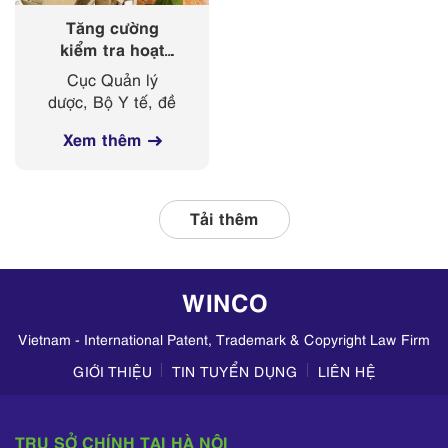
Tăng cường
kiểm tra hoạt
động kinh doanh
Cục Quản lý
mỹ phẩm trên
dược, Bộ Y tế, đề
các nền tảng
nghị Sở Y tế các
mạng xã hội
Xem thêm
tỉnh, thành phố
thường xuyên phối
hợp với các đơn vị
liên quan, tập
Tải thêm
trung kiểm tra
hoạt động kinh
doanh mỹ phẩm
WINCO
trên TikTok,
Zalo,...
Vietnam - International Patent, Trademark & Copyright Law Firm
GIỚI THIỆU
TIN TUYỂN DỤNG
LIÊN HỆ
TRỤ SỞ CHÍNH TẠI HÀ NỘI