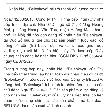
Nhãn hiệu “Belenkaya” sẽ trở thành đối tượng tranh ch
Ngày 12/03/2018, Công ty TNHH nhà bếp Intel (Cty nhà
bếp Intel, địa chỉ: Nhà 35D, ngõ số 71, đường Hoàng
Mai, phường Hoàng Văn Thụ, quận Hoàng Mai, thành
phố Hà Nội) đã nộp đơn đăng ký nhãn hiệu “Belenkaya”
tại Cục Sở hữu trí tuệ cho các sản phẩm “Rượu gạo; đồ
uống có cồn (trừ bia); rượu vỏ cam; rượu gin; rượu
vodka; rượu uýt ki”. Nhãn hiệu này đã được cấp Giấy
chứng nhận đăng ký nhãn hiệu (GCN ĐKNH) số 355424,
ngày 02/07/2020.
Trong trường hợp này, nhãn hiệu “Belenkaya” của Cty
nhà bếp Intel trùng lặp hoàn toàn với nhãn hiệu có trước
“Belenkaya” thuộc quyền sở hữu của Công ty BELUGA;
đồng thời, “Belenkaya” lại chính là phiên âm La-tinh của
chữ tiếng Nga “Беленькая”. Các sản phẩm được đăng ký
cho nhãn hiệu “Belenkaya” của Cty nhà bếp Intel có liên
quan hoặc cũng chính là các sản phẩm mà tập đoàn
BELUGA đang sản xuất và kinh doanh.