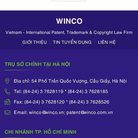
hoạt động kinh
doanh mỹ phẩm
WINCO
trên TikTok,
Zalo,...
Vietnam - International Patent, Trademark & Copyright Law Firm
GIỚI THIỆU
TIN TUYỂN DỤNG
LIÊN HỆ
TRỤ SỞ CHÍNH TẠI HÀ NỘI
Địa chỉ: 54 Phố Trần Quốc Vượng, Cầu Giấy, Hà Nội
Tel: (84-24) 3 7628119 * (84-24) 3 7628185
Fax: (84-24) 3 7628120 * (84-24) 3 7628526
Email: winco@winco.vn; patent@winco.com.vn
CHI NHÁNH TP. HỒ CHÍ MINH