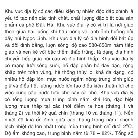
Khu vực địa lý có các điều kiện tự nhiên độc đáo chính là
yếu tố tạo nên các tính chất, chất lượng đặc biệt của sản
phẩm cà phê Đăk Hà. Khu vực địa lý có vị trí là nơi giao
thoa giữa hai luồng khí hậu nóng và lạnh ảnh hưởng bởi
dãy núi Ngọc Linh. Khu vực địa lý có địa hình đồi bát úp
và đồi đỉnh bằng, lượn sóng, độ cao 580-650m nằm tiếp
giáp và xen kẽ với bậc thềm thấp trũng, là dạng địa hình
chuyển tiếp giữa núi cao và địa hình thấp. Khu vực địa lý
có mạng lưới sông suối, hồ đập phân bố dày đặc, rộng
khắp trên toàn vùng, hệ thống thủy lợi khá đa dạng, có
nhiều hồ đập lớn, mực nước ngầm nông trung bình giúp
giữ và điều tiết lượng nước lớn tạo điều kiện thuận lợi cho
việc cung cấp nước tưới cho cây cà phê. Khu vực địa lý
có tổng lượng mưa trung bình năm khá lớn, đặc biệt
lượng mưa thấp tại các thời điểm ra hoa (tháng 1 và
tháng 2) và thời kỳ quả chín (tháng 10 và tháng 11). Nền
nhiệt độ khá ổn định giữa các tháng trong năm, chênh
o
lệch nhiệt độ lớn nhất trong mùa trung bình chỉ dưới 2
C.
Độ ẩm không cao, trung bình năm từ 78 – 82%. Tổng số