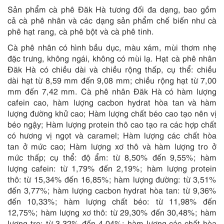
Sản phẩm cà phê Đăk Hà tương đối đa dạng, bao gồm
cả cà phê nhân và các dạng sản phẩm chế biến như cà
phê hạt rang, cà phê bột và cà phê tinh.
Cà phê nhân có hình bầu dục, màu xám, mùi thơm nhẹ
đặc trưng, không ngái, không có mùi lạ. Hạt cà phê nhân
Đăk Hà có chiều dài và chiều rộng thấp, cụ thể: chiều
dài hạt từ 8,59 mm đến 9,08 mm; chiều rộng hạt từ 7,00
mm đến 7,42 mm. Cà phê nhân Đăk Hà có hàm lượng
cafein cao, hàm lượng cacbon hydrat hòa tan và hàm
lượng đường khử cao; Hàm lượng chất béo cao tạo nên vị
béo ngậy; Hàm lượng protein thô cao tạo ra các hợp chất
có hương vị ngọt và caramel; Hàm lượng các chất hòa
tan ở mức cao; Hàm lượng xơ thô và hàm lượng tro ở
mức thấp; cụ thể: độ ẩm: từ 8,50% đến 9,55%; hàm
lượng cafein: từ 1,79% đến 2,19%; hàm lượng protein
thô: từ 15,34% đến 16,85%; hàm lượng đường: từ 3,51%
đến 3,77%; hàm lượng cacbon hydrat hòa tan: từ 9,36%
đến 10,33%; hàm lượng chất béo: từ 11,98% đến
12,75%; hàm lượng xơ thô: từ 29,30% đến 30,48%; hàm
lượng tro: từ 3,32% đến 4,04%; hàm lượng các chất hòa