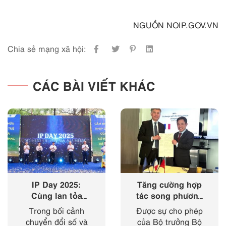
NGUỒN NOIP.GOV.VN
Chia sẻ mạng xã hội:
CÁC BÀI VIẾT KHÁC
IP Day 2025:
Tăng cường hợp
Cùng lan tỏa
tác song phương
‘nhịp điệu’ của
giữa Cục Sở hữu
Trong bối cảnh
Được sự cho phép
sở hữu trí tuệ
trí tuệ với Viện
chuyển đổi số và
của Bộ trưởng Bộ