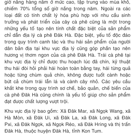
giờ nắng hàng năm ở mức cao, tập trung vào mùa khô,
chiếm 70% tổng số giờ nắng trong năm. Ngoài ra các
loại đất có tính chất lý hóa phù hợp với nhu cầu sinh
trưởng và phát triển của cây cà phê cũng là một trong
những yếu tố tạo nên tính chất đặc biệt của sản phẩm
chỉ dẫn địa lý cà phê Đăk Hà. Đặc biệt, yếu tố độc đáo
trong quy trình canh tác và thu hái sản phẩm của người
dân bản địa tại khu vực địa lý cũng góp phần tạo nên
hương vị thơm ngon của cà phê Đăk Hà. Trái cà phê tại
khu vực địa lý chỉ được thu hoạch lúc đã chín, kỹ thuật
thu hái đòi hỏi phải hái hoàn toàn bằng tay, hái từng quả
hoặc từng chùm quả chín, không được tuốt cành hoặc
bứt cả chùm trái lẫn lá và cành cây nhỏ. Các yêu cầu
khắt khe trong quy trình sơ chế, bảo quản, chế biến của
cà phê Đăk Hà cũng chính là yếu tố giúp cho sản phẩm
đạt được chất lượng vượt trội.
Khu vực địa lý bao gồm: Xã Đăk Mar, xã Ngọk Wang, xã
Hà Mòn, xã Đăk Ui, xã Đăk La, xã Đăk Long, xã Đăk
Pxi, xã Đăk Ngọk, xã Ngọk Réo, xã Đăk Hring và thị trấn
Đăk Hà, thuộc huyện Đăk Hà, tỉnh Kon Tum.