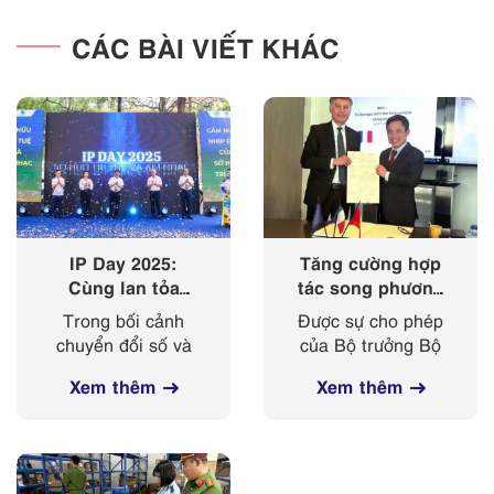
CÁC BÀI VIẾT KHÁC
IP Day 2025:
Tăng cường hợp
Cùng lan tỏa
tác song phương
‘nhịp điệu’ của
giữa Cục Sở hữu
Trong bối cảnh
Được sự cho phép
sở hữu trí tuệ
trí tuệ với Viện
chuyển đổi số và
của Bộ trưởng Bộ
trong kỷ nguyên
Sở hữu công
cách mạng công
Khoa học và
số
nghiệp Cộng
Xem thêm
Xem thêm
nghiệp 4.0 diễn ra
Công nghệ, từ
hoà Pháp
mạnh mẽ, sở hữu
ngày 03-
trí tuệ ngày càng
08/4/2025, đoàn
đóng vai trò then
công tác của Cục
chốt trong bảo vệ
Sở hữu trí tuệ, do