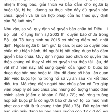
nhiệm thông báo, giải thích và bảo đảm cho người bị
buộc tội, bị hại, đương sự thực hiện đầy đủ quyền bào
chữa, quyền và lợi ích hợp pháp của họ theo quy định
của Bộ luật này.”
Như vậy, so với quy định về quyền bào chữa tại Điều 11
Bộ luật Tố tụng hình sự 2003 thì quyền bào chữa trong
Bộ luật Tố tụng hình sự 2015 có những điểm mới nhất
định. Ngoài người bị tạm giữ, bị can, bị cáo có quyền bào
chữa như hiện hành, thì người bị bắt cũng được bảo đảm
quyền bào chữa. Quy định người bào chữa có quyền thu
thập chứng cứ thay vì chỉ có quyền thu thập tài liệu, đồ
vật như hiện nay. Bổ sung quyền của người bị buộc tội
được đọc bản sao hoặc tài liệu đã được số hóa liên quan
đến việc buộc tội họ trong hồ sơ vụ án sau khi kết thúc
điều tra. Mở rộng diện người bào chữa gồm cả Trợ giúp
viên pháp lý để bào chữa cho những đối tượng thuộc diện
chính sách (điểm d khoản 2 Điều 72); mở rộng trường
hợp bắt buộc phải có người bào chữa với tội có mức hình
phạt cao nhất là tù chung thân (Điều 76). Rút ngắn thời
hạn cấp giấy đăng ký bào chữa xuống còn 12 giờ đối với