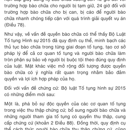
trường hợp bào chữa cho người bị tạm giữ, 24 giờ đối với
trường hợp bào chữa cho bị can, bị cáo để người bào
chữa nhanh chóng tiếp cận với quá trình giải quyết vụ án
(Điều 78).
Như vậy, về vấn đề quyền bào chữa có thể thấy Bộ Luật
Tố tụng Hình sự 2015 đã quy định cụ thể, minh bạch các
thủ tục bào chữa trong từng giai đoạn tố tụng, tạo cơ sở
pháp lý để cả cơ quan tố tụng và người bào chữa làm
tròn phận sự bảo vệ người bị buộc tội theo đúng quy định
của luật. Mặt khác việc mở rộng đối tượng được quyền
bào chữa có ý nghĩa rất quan trọng nhằm bảo đảm
quyền và lợi ích hợp pháp của họ.
Đối với vấn đề chứng cứ: Bộ luật Tố tụng hình sự 2015
có những điểm mới sau:
Một là, phá bỏ sự độc quyền của các cơ quan tố tụng
trong việc thu thập chứng cứ; bổ sung người bào chữa và
những người tham gia tố tụng có quyền thu thập, cung
cấp chứng cứ (khoản 2 Điều 88). Đồng thời, quy định cụ
thể cách thức người bào chữa thu thập chứng cứ, cũng