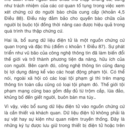
như trách nhiệm của các cơ quan tố tụng trong việc xem
xét chứng cứ do người bào chữa cung cấp (khoản 4,5
Điều 88). Điều này đảm bảo cho quyền bào chữa của
người bị buộc tội đồng thời nâng cao được hiệu quả trong
quá trình thu thập chứng cứ.
Hai là, bổ sung dữ liệu điện tử là một nguồn chứng cứ
quan trọng và đặc thù (điểm c khoản 1 Điều 87). Sự phát
triển như vũ bão của công nghệ thông tin đã làm biến đổi
thế giới và trở thành phương tiện đa năng, hữu ích của
con người. Bên cạnh đó, công nghệ thông tin cũng đang
bị lợi dụng đáng kể vào các hoạt động phạm tội. Có thể
nói, ngoài xã hội có các loại tội phạm gì thì trên mạng
thông tin toàn cầu cũng có loại tội phạm đó. Thế giới tội
phạm mạng cũng bao gồm đầy đủ từ trộm cắp, lừa đảo,
khủng bố đến giết người, buôn bán ma túy…
Vì vậy, việc bổ sung dữ liệu điện tử vào nguồn chứng cứ
là cần thiết và khách quan. Dữ liệu điện tử không phải là
sự vật hay sự kiện như quan niệm truyền thống. Đây là
những ký tự được lưu giữ trong thiết bị điện tử hoặc trên