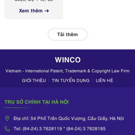
các nền tảng
nghị Sở Y tế các
mạng xã hội
Xem thêm
tỉnh, thành phố
thường xuyên phối
hợp với các đơn vị
liên quan, tập
Tải thêm
trung kiểm tra
hoạt động kinh
doanh mỹ phẩm
WINCO
trên TikTok,
Zalo,...
Vietnam - International Patent, Trademark & Copyright Law Firm
GIỚI THIỆU
TIN TUYỂN DỤNG
LIÊN HỆ
TRỤ SỞ CHÍNH TẠI HÀ NỘI
Địa chỉ: 54 Phố Trần Quốc Vượng, Cầu Giấy, Hà Nội
Tel: (84-24) 3 7628119 * (84-24) 3 7628185