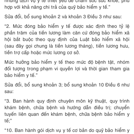
những dịch vụ y tế thiết yếu để chăm sóc sức khỏe, phù
hợp với khả năng chi trả của quỹ bảo hiểm y tế.”
Sửa đổi, bổ sung khoản 2 và khoản 3 Điều 3 như sau:
“2. Mức đóng bảo hiểm y tế được xác định theo tỷ lệ
phần trăm của tiền lương làm căn cứ đóng bảo hiểm xã
hội bắt buộc theo quy định của Luật bảo hiểm xã hội
(sau đây gọi chung là tiền lương tháng), tiền lương hưu,
tiền trợ cấp hoặc mức lương cơ sở.
Mức hưởng bảo hiểm y tế theo mức độ bệnh tật, nhóm
đối tượng trong phạm vi quyền lợi và thời gian tham gia
bảo hiểm y tế.”
Sửa đổi, bổ sung khoản 3; bổ sung khoản 10 Điều 6 như
sau:
“3. Ban hành quy định chuyên môn kỹ thuật, quy trình
khám bệnh, chữa bệnh và hướng dẫn điều trị; chuyển
tuyến liên quan đến khám bệnh, chữa bệnh bảo hiểm y
tế;”
“10. Ban hành gói dịch vụ y tế cơ bản do quỹ bảo hiểm y