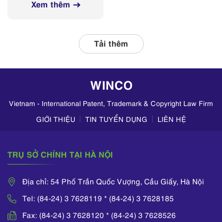
mạng xã hội
Xem thêm
tỉnh, thành phố
thường xuyên phối
hợp với các đơn vị
liên quan, tập
Tải thêm
trung kiểm tra
hoạt động kinh
doanh mỹ phẩm
WINCO
trên TikTok,
Zalo,...
Vietnam - International Patent, Trademark & Copyright Law Firm
GIỚI THIỆU
TIN TUYỂN DỤNG
LIÊN HỆ
TRỤ SỞ CHÍNH TẠI HÀ NỘI
Địa chỉ: 54 Phố Trần Quốc Vượng, Cầu Giấy, Hà Nội
Tel: (84-24) 3 7628119 * (84-24) 3 7628185
Fax: (84-24) 3 7628120 * (84-24) 3 7628526