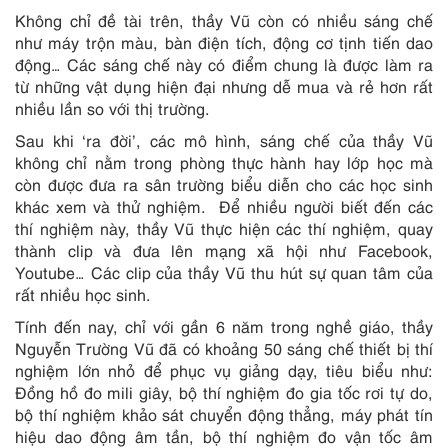
Không chỉ đề tài trên, thầy Vũ còn có nhiều sáng chế
như máy trộn màu, bàn điện tích, động cơ tịnh tiến dao
động… Các sáng chế này có điểm chung là được làm ra
từ những vật dụng hiện đại nhưng dễ mua và rẻ hơn rất
nhiều lần so với thị trường.
Sau khi ‘ra đời’, các mô hình, sáng chế của thầy Vũ
không chỉ nằm trong phòng thực hành hay lớp học mà
còn được đưa ra sân trường biểu diễn cho các học sinh
khác xem và thử nghiệm. Để nhiều người biết đến các
thí nghiệm này, thầy Vũ thực hiện các thí nghiệm, quay
thành clip và đưa lên mạng xã hội như Facebook,
Youtube… Các clip của thầy Vũ thu hút sự quan tâm của
rất nhiều học sinh.
Tính đến nay, chỉ với gần 6 năm trong nghề giáo, thầy
Nguyễn Trường Vũ đã có khoảng 50 sáng chế thiết bị thí
nghiệm lớn nhỏ để phục vụ giảng dạy, tiêu biểu như:
Đồng hồ đo mili giây, bộ thí nghiệm đo gia tốc rơi tự do,
bộ thí nghiệm khảo sát chuyển động thẳng, máy phát tín
hiệu dao động âm tần, bộ thí nghiệm đo vận tốc âm