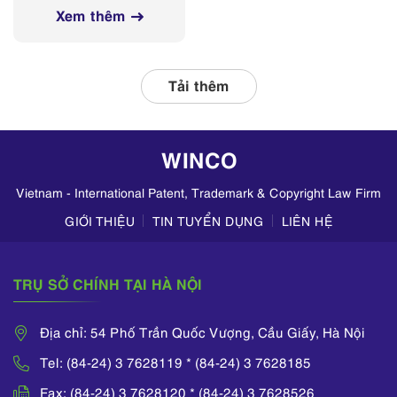
nghị Sở Y tế các
mạng xã hội
Xem thêm
tỉnh, thành phố
thường xuyên phối
hợp với các đơn vị
liên quan, tập
Tải thêm
trung kiểm tra
hoạt động kinh
doanh mỹ phẩm
WINCO
trên TikTok,
Zalo,...
Vietnam - International Patent, Trademark & Copyright Law Firm
GIỚI THIỆU
TIN TUYỂN DỤNG
LIÊN HỆ
TRỤ SỞ CHÍNH TẠI HÀ NỘI
Địa chỉ: 54 Phố Trần Quốc Vượng, Cầu Giấy, Hà Nội
Tel: (84-24) 3 7628119 * (84-24) 3 7628185
Fax: (84-24) 3 7628120 * (84-24) 3 7628526