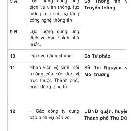
9 A
Lực lượng cung ứng
Sở Thông tin và
dịch vụ viễn thông, lực
Truyền thông
lượng báo chí, hạ tầng
công nghệ thông tin
9 B
Lực lượng cung ứng
dịch vụ bưu chính nhà
nước.
10
Dịch vụ công chứng.
Sở Tư pháp
11
Nhân viên vệ sinh môi
Sở Tài Nguyên và
trường của các đơn vị
Môi trường
trực thuộc Thành phố,
hoạt động tang lễ
12
– Các công ty cung
UBND quận, huyện,
cấp dịch vụ bảo vệ.
Thành phố Thủ Đức