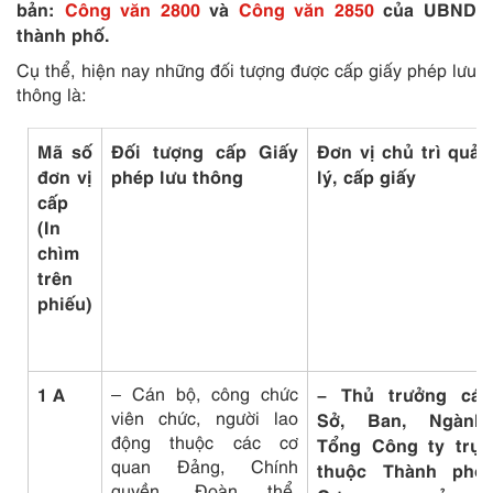
bản:
Công văn 2800
và
Công văn 2850
của UBND
thành phố.
Cụ thể, hiện nay những đối tượng được cấp giấy phép lưu
thông là:
Mã số
Đối tượng cấp Giấy
Đơn vị chủ trì quản
đơn vị
phép lưu thông
lý, cấp giấy
cấp
(In
chìm
trên
phiếu)
1 A
– Cán bộ, công chức
–
Thủ trưởng các
viên chức, người lao
Sở, Ban, Ngành,
động thuộc các cơ
Tổng Công ty trực
quan Đảng, Chính
thuộc Thành phố,
quyền, Đoàn thể,