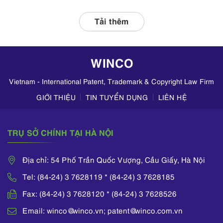
hợp với các đơn vị
liên quan, tập
Tải thêm
trung kiểm tra
hoạt động kinh
doanh mỹ phẩm
WINCO
trên TikTok,
Zalo,...
Vietnam - International Patent, Trademark & Copyright Law Firm
GIỚI THIỆU
TIN TUYỂN DỤNG
LIÊN HỆ
TRỤ SỞ CHÍNH TẠI HÀ NỘI
Địa chỉ: 54 Phố Trần Quốc Vượng, Cầu Giấy, Hà Nội
Tel: (84-24) 3 7628119 * (84-24) 3 7628185
Fax: (84-24) 3 7628120 * (84-24) 3 7628526
Email: winco@winco.vn; patent@winco.com.vn