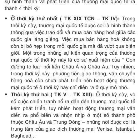
sự hình thành và phát triển của thương mại quốc tế ra
thành 4 thời kỳ:
Ở thời kỳ thứ nhất ( TK XIX TCN – TK IV):
Trong
thời kỳ này, thương mại quốc tế được coi là hình thành
thông qua việc trao đổi và mua bán hàng hoá giữa các
quốc gia láng giềng. Việc mua bán hàng hoá không
còn bị bó hẹp trong mỗi quốc gia mà đã vượt qua biên
giới. Một trong những sự kiện quan trọng của thương
mại quốc tế thời kỳ này là có sự xuất hiện của “ Con
đường tơ lụa” nối liền Châu Á và Châu Âu. Tuy nhiên,
trong thời kỳ này, phương tiện giao thông, vận chuyển
hàng hoá còn chưa phát triển nên hoạt động thương
mại quốc tế ở thời kỳ này chỉ diễn ra ở quy mô nhỏ.
Thời kỳ thứ hai ( TK V – TK XIII):
Ở thời kỳ này, vô
số cuộc chiến tranh nổ ra dẫn đến thương mại quốc tế
kém phát triển, tuy nhiên hoạt động thương mại vẫn
diễn ra phổ biến và nhộn nhịp ở một số thành phố
thuộc Châu Âu và Trung Đông – những nơi được coi là
trung tâm của giao dịch thương mại Venise, Istanbul,
Baghdad,..