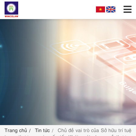
GIỚI THIỆU
CƠ CẤU TỔ CHỨC
DỊCH VỤ
HƯỚNG DẪN NỘP ĐƠN
TRA CỨU SỞ HỮU TRÍ TUỆ
TIN TỨC & VĂN BẢN PHÁP LUẬT
HỎI ĐÁP
Trang chủ
Tin tức
Chủ đề vai trò của Sở hữu trí tuệ
LIÊN HỆ