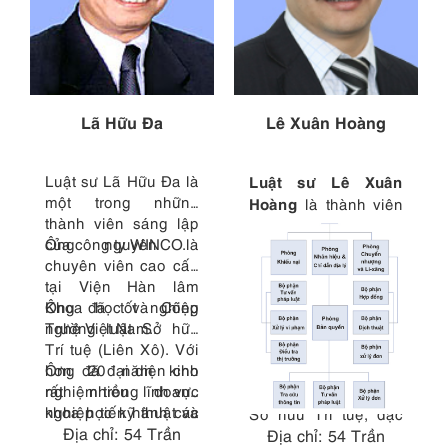
Lã Hữu Đa
Lê Xuân Hoàng
Luật sư Lã Hữu Đa là
Luật sư Lê Xuân
một trong những
Hoàng
là thành viên
thành viên sáng lập
sáng lập công ty
của công ty WINCO.
Ông nguyên là
WINCO. Ông tốt
chuyên viên cao cấp
nghiệp Trường Đại
tại Viện Hàn lâm
học Luật Hà Nội năm
Khoa học và Công
Ông đã tốt nghiệp
1988 và là thành viên
nghệ Việt Nam..
Trường luật Sở hữu
của Đoàn Luật sư Hà
Trí tuệ (Liên Xô). Với
Nội năm 1992. Ông
hơn 20 năm kinh
Ông đã đại diện cho
có hơn 20 năm kinh
nghiệm trong lĩnh vực
rất nhiều doanh
nghiệm trong lĩnh vực
khoa học kỹ thuật và
nghiệp tiến hành các
Sở hữu Trí tuệ, đặc
luật học, ông đã tư
thủ tục khiếu kiện
Địa chỉ: 54 Trần
Địa chỉ: 54 Trần
trong lĩnh vực
biệt