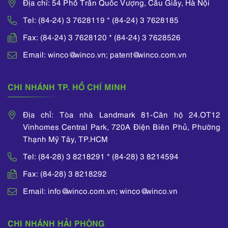
SHTT, bảo vệ quyền
Địa chỉ: 54 Phố Trần Quốc Vượng, Cầu Giấy, Hà Nội
SHTT thông qua các
Tel: (84-24) 3 7628119 * (84-24) 3 7628185
biện pháp giám sát
hải quan.
Fax: (84-24) 3 7628120 * (84-24) 3 7628526
Email: winco@winco.vn; patent@winco.com.vn
CHI NHÁNH TP. HỒ CHÍ MINH
Địa chỉ: Tòa nhà Landmark 81-Căn hộ 24.OT12
Vinhomes Central Park, 720A Điện Biên Phủ, Phường
Thạnh Mỹ Tây, TP.HCM
Tel: (84-28) 3 8218291 * (84-28) 3 8214594
Fax: (84-28) 3 8218292
Email: info@winco.com.vn; winco@winco.vn
CHI NHÁNH HẢI PHÒNG