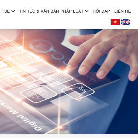
Í TUỆ
TIN TỨC & VĂN BẢN PHÁP LUẬT
HỎI ĐÁP
LIÊN HỆ
+
+
+
+
+
+