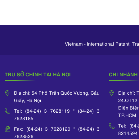
(AIPPI), Hi
 đối tượng
kiện tụng và cấp phép
Nam, Lào, C
hiệu Quốc tế 
tuệ.
liên quan.
các quốc gi
thế giới m
khách hàng th
quả quyền
mình. các q
lý hành vi
Vietnam - International Patent, T
quyền SHT
tranh không
xử lý hàng gi
phạm quyền
TRỤ SỞ CHÍNH TẠI HÀ NỘI
CHI NHÁNH 
vệ quyền S
qua các biệ
sát hải quan.
Địa chỉ: 54 Phố Trần Quốc Vượng, Cầu
Địa chỉ:
Giấy, Hà Nội
24.OT12 
Điện Biê
Tel: (84-24) 3 7628119 * (84-24) 3
TP.HCM
7628185
Tel: (84
Fax: (84-24) 3 7628120 * (84-24) 3
8214594
7628526