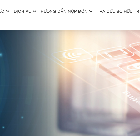
ỨC
DỊCH VỤ
HƯỚNG DẪN NỘP ĐƠN
TRA CỨU SỞ HỮU TR