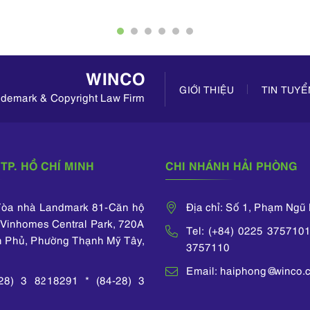
ệp hội Nhãn
of advice on strategies for
Sở hữu trí
ampuchia và
(INTA).
the maintenance and and
hữu Công
a khác trên
enforcement of
Nam cấp.
à còn giúp
trademarks..
viên của 
ực thi hiệu
A
 SHTT của
WINCO
uyền như xử
GIỚI THIỆU
TIN TUY
 xâm phạm
rademark & Copyright Law Firm
T và cạnh
 lành mạnh,
ả, hàng xâm
 SHTT, bảo
TP. HỒ CHÍ MINH
CHI NHÁNH HẢI PHÒNG
HTT thông
n pháp giám
 Tòa nhà Landmark 81-Căn hộ
Địa chỉ: Số 1, Phạm Ngũ
Vinhomes Central Park, 720A
Tel: (+84) 0225 3757101
n Phủ, Phường Thạnh Mỹ Tây,
3757110
Email: haiphong@winco.
-28) 3 8218291 * (84-28) 3