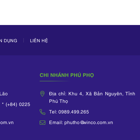
 tuệ do Cục Sở
hạn, duy 
 nghiệp Việt
Sở 
 Bà là thành
VIPA, VAL và
PAA.
ỂN DỤNG
LIÊN HỆ
CHI NHÁNH PHÚ PHỌ
 Lão
Địa chỉ: Khu 4, Xã Bản Nguyên, Tỉnh
Phú Thọ
 * (+84) 0225
Tel: 0989.499.265
com.vn
Email: phutho@winco.com.vn