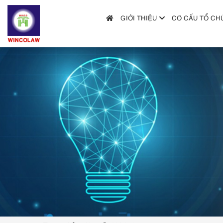
GIỚI THIỆU
CƠ CẤU TỔ CH
GIỚI THIỆU
CƠ CẤU TỔ CHỨC
DỊCH VỤ
HƯỚNG DẪN NỘP ĐƠN
TRA CỨU SỞ HỮU TRÍ TUỆ
TIN TỨC & VĂN BẢN PHÁP LUẬT
HỎI ĐÁP