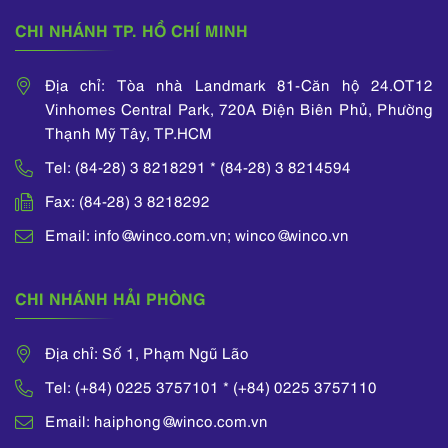
cực của các hiệp hội
trong nước và quốc tế
CHI NHÁNH TP. HỒ CHÍ MINH
như: Hội Sở hữu Trí
tuệ Việt Nam (VIPA),
Địa chỉ: Tòa nhà Landmark 81-Căn hộ 24.OT12
Hội Luật gia Việt Nam
Vinhomes Central Park, 720A Điện Biên Phủ, Phường
(VAL), Hiệp hội Sở
hữu Trí tuệ các nước
Thạnh Mỹ Tây, TP.HCM
Đông Nam Á (ASEAN
Tel: (84-28) 3 8218291 * (84-28) 3 8214594
IPA), Hiệp hội luật sư
sáng chế Châu Á
Fax: (84-28) 3 8218292
(APAA), Tổ chức
Email: info@winco.com.vn; winco@winco.vn
Nhãn hiệu Quốc tế
(INTA), Tổ chức Nhãn
hiệu Cộng đồng
CHI NHÁNH HẢI PHÒNG
Châu Âu (ECTA),
Hiệp hội Quốc tế về
Bảo hộ quyền Sở hữu
Địa chỉ: Số 1, Phạm Ngũ Lão
Trí tuệ (AIPPI).
Tel: (+84) 0225 3757101 * (+84) 0225 3757110
Email: haiphong@winco.com.vn