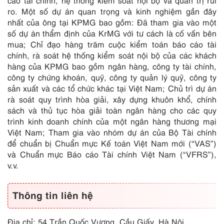
cáo tài chính, hệ thống kiểm soát nội bộ và quản trị rủi
ro. Một số dự án quan trọng và kinh nghiệm gần đây
nhất của ông tại KPMG bao gồm: Đã tham gia vào một
số dự án thẩm định của KrMG với tư cách là cố vấn bên
mua; Chỉ đạo hàng trăm cuộc kiểm toán báo cáo tài
chính, rà soát hệ thống kiểm soát nội bộ của các khách
hàng của KPMG bao gồm ngân hàng, công ty tài chính,
công ty chứng khoán, quỹ, công ty quản lý quỹ, công ty
sản xuất và các tổ chức khác tại Việt Nam; Chủ trì dự án
rà soát quy trình hòa giải, xây dựng khuôn khổ, chính
sách và thủ tục hòa giải toàn ngân hàng cho các quy
trình kinh doanh chính của một ngân hàng thương mại
Việt Nam; Tham gia vào nhóm dự án của Bộ Tài chính
để chuẩn bị Chuẩn mực Kế toán Việt Nam mới (“VAS”)
và Chuẩn mực Báo cáo Tài chính Việt Nam (“VFRS”),
v.v.
Thông tin liên hệ
Địa chỉ: 54 Trần Quốc Vượng, Cầu Giấy, Hà Nội