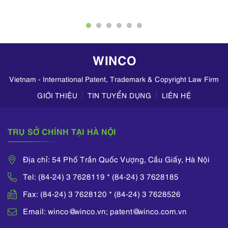
doanh nghiệp đối
ngoài.
nghiệp, bản quyền
với các sáng chế,
tác giả,… nhằm bảo
kiểu dáng công
vệ quyền và lợi ích
nghiệp, nhãn hiệu ở
hợp pháp của các cá
Việt Nam cũng như
nhân và doanh
WINCO
các nước trong khu
nghiệp.
vực như Lào, Cam-
pu-chia, Trung
Vietnam - International Patent, Trademark & Copyright Law Firm
Quốc, Thái Lan … và
GIỚI THIỆU
TIN TUYỂN DỤNG
LIÊN HỆ
các nước khác trên
thế giới.
Ông đã tham gia
TRỤ SỞ CHÍNH TẠI HÀ NỘI
nhiều diễn đàn và hội
thảo quốc tế liên
Địa chỉ: 54 Phố Trần Quốc Vượng, Cầu Giấy, Hà Nội
quan đến các vấn đề
về Sở hữu Trí tuệ do
Tel: (84-24) 3 7628119 * (84-24) 3 7628185
WIPO (Tổ chức Sở
hữu Trí tuệ Thế giới)
Fax: (84-24) 3 7628120 * (84-24) 3 7628526
tổ chức.
Email: winco@winco.vn; patent@winco.com.vn
Ông là thành viên tích