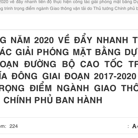
20 về đẩy nhanh tiến độ thực hiện công tác giải phóng mặt bằng Dự
 trình trọng điểm ngành Giao thông vận tải do Thủ tướng Chính phủ 
TG NĂM 2020 VỀ ĐẨY NHANH T
ÁC GIẢI PHÓNG MẶT BẰNG DỰ
OẠN ĐƯỜNG BỘ CAO TỐC T
A ĐÔNG GIAI ĐOẠN 2017-2020
TRỌNG ĐIỂM NGÀNH GIAO TH
G CHÍNH PHỦ BAN HÀNH
em:
224
: