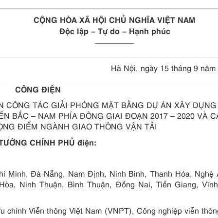
CỘNG HÒA XÃ HỘI CHỦ NGHĨA VIỆT NAM
Độc lập – Tự do – Hạnh phúc
—————
Hà Nội, ngày 15 tháng 9 năm
CÔNG ĐIỆN
ỆN CÔNG TÁC GIẢI PHÓNG MẶT BẰNG DỰ ÁN XÂY DỰNG
 BẮC – NAM PHÍA ĐÔNG GIAI ĐOẠN 2017 – 2020 VÀ C
ỌNG ĐIỂM NGÀNH GIAO THÔNG VẬN TẢI
 TƯỚNG CHÍNH PHỦ
điện:
Chí Minh, Đà Nẵng, Nam Định, Ninh Bình, Thanh Hóa, Nghệ
Hòa, Ninh Thuận, Bình Thuận, Đồng Nai, Tiền Giang, Vĩnh
u chính Viễn thông Việt Nam (VNPT), Công nghiệp viễn thô