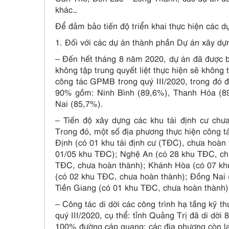
khác…
Để đảm bảo tiến độ triển khai thực hiện các d
1. Đối với các dự án thành phần Dự án xây d
– Đến hết tháng 8 năm 2020, dự án đã được bà
không tập trung quyết liệt thực hiện sẽ không
công tác GPMB trong quý III/2020, trong đó 
90% gồm: Ninh Bình (89,6%), Thanh Hóa (8
Nai (85,7%).
– Tiến độ xây dựng các khu tái định cư chư
Trong đó, một số địa phương thực hiện công 
Định (có 01 khu tái định cư (TĐC), chưa hoàn
01/05 khu TĐC); Nghệ An (có 28 khu TĐC, chư
TĐC, chưa hoàn thành); Khánh Hòa (có 07 kh
(có 02 khu TĐC, chưa hoàn thành); Đồng Nai 
Tiền Giang (có 01 khu TĐC, chưa hoàn thành)
– Công tác di dời các công trình hạ tầng kỹ t
quý III/2020, cụ thể: tỉnh Quảng Trị đã di dời
100% đường cáp quang; các địa phương còn lại