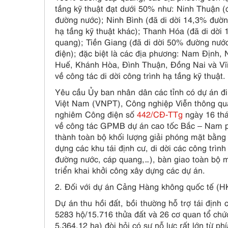
tầng kỹ thuật đạt dưới 50% như: Ninh Thuận (
đường nước); Ninh Bình (đã di dời 14,3% đường
hạ tầng kỹ thuật khác); Thanh Hóa (đã di dờ
quang); Tiền Giang (đã di dời 50% đường nước
điện); đặc biệt là các địa phương: Nam Định,
Huế, Khánh Hòa, Đình Thuận, Đồng Nai và Vĩ
về công tác di dời công trình hạ tầng kỹ thuật.
Yêu cầu Ủy ban nhân dân các tỉnh có dự án đ
Việt Nam (VNPT), Công nghiệp Viễn thông quân
nghiêm Công điện số
442/CĐ-TTg
ngày 16 th
về công tác GPMB dự án cao tốc Bắc – Nam p
thành toàn bộ khối lượng giải phóng mặt bằng c
dựng các khu tái định cư, di dời các công trình
đường nước, cáp quang,…), bàn giao toàn bộ m
triển khai khởi công xây dựng các dự án.
2. Đối với dự án Cảng Hàng không quốc tế (
Dự án thu hồi đất, bồi thường hỗ trợ tái địn
5283 hộ/15.716 thửa đất và 26 cơ quan tổ chức,
5.364,12 ha) đòi hỏi có sự nỗ lực rất lớn từ p