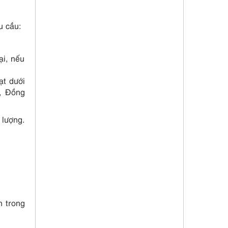
u cầu:
ại, nếu
ạt dưới
, Đồng
 lượng.
h trong