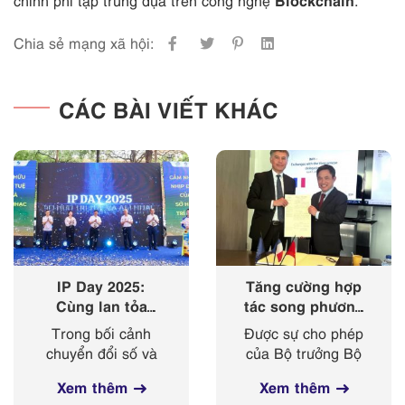
Chia sẻ mạng xã hội:
CÁC BÀI VIẾT KHÁC
IP Day 2025:
Tăng cường hợp
Cùng lan tỏa
tác song phương
‘nhịp điệu’ của
giữa Cục Sở hữu
Trong bối cảnh
Được sự cho phép
sở hữu trí tuệ
trí tuệ với Viện
chuyển đổi số và
của Bộ trưởng Bộ
trong kỷ nguyên
Sở hữu công
cách mạng công
Khoa học và
số
nghiệp Cộng
Xem thêm
Xem thêm
nghiệp 4.0 diễn ra
Công nghệ, từ
hoà Pháp