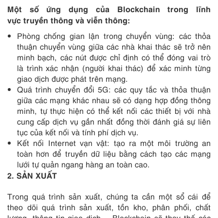
Một số ứng dụng của Blockchain trong lĩnh
vực
truyền thông và viễn thông:
Phòng chống gian lận trong chuyển vùng: các thỏa
thuận chuyển vùng giữa các nhà khai thác sẽ trở nên
minh bạch, các nút được chỉ định có thể đóng vai trò
là trình xác nhận (người khai thác) để xác minh từng
giao dịch được phát trên mạng.
Quá trình chuyển đổi
5G
: các quy tắc và thỏa thuận
giữa các mạng khác nhau sẽ có dạng hợp đồng thông
minh, tự thực hiện có thể kết nối các thiết bị với nhà
cung cấp dịch vụ gần nhất đồng thời đánh giá sự liên
tục của kết nối và tính phí dịch vụ.
Kết nối
Internet vạn vậ
t: tạo ra một môi trường an
toàn hơn để truyền dữ liệu bằng cách tạo các mạng
lưới tự quản ngang hàng an toàn cao.
2
. SẢN XUẤT
Trong quá trình sản xuất, chúng ta cần một sổ cái để
theo dõi quá trình sản xuất, tồn kho, phân phối, chất
lượng, thông tin giao dịch … Blockchain sẽ thay thế các