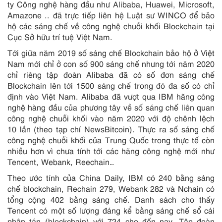
ty Công nghệ hàng đầu như Alibaba, Huawei, Microsoft,
Amazone .. đã trực tiếp liên hệ Luật sư WINCO để bảo
hộ các sáng chế về công nghệ chuỗi khối Blockchain tại
Cục Sở hữu trí tuệ Việt Nam.
Tới giữa năm 2019 số sáng chế Blockchain bảo hộ ở Việt
Nam mới chỉ ở con số 900 sáng chế nhưng tới năm 2020
chỉ riêng tập đoàn Alibaba đã có số đơn sáng chế
Blockchain lên tới 1500 sáng chế trong đó đa số có chỉ
định vào Việt Nam. Alibaba đã vượt qua IBM hãng công
nghệ hàng đầu của phương tây về số sáng chế liên quan
công nghệ chuỗi khối vào năm 2020 với độ chênh lệch
10 lần (theo tạp chí NewsBitcoin). Thực ra số sáng chế
công nghệ chuỗi khối của Trung Quốc trong thực tế còn
nhiều hơn vì chưa tính tới các hãng công nghệ mới như
Tencent, Webank, Reechain…
Theo ước tính của China Daily, IBM có 240 bằng sáng
chế blockchain, Rechain 279, Webank 282 và Nchain có
tổng cộng 402 bằng sáng chế. Danh sách cho thấy
Tencent có một số lượng đáng kể bằng sáng chế sổ cái
phân tán (blockchain) với 724 cho đến nay. Tập đoàn