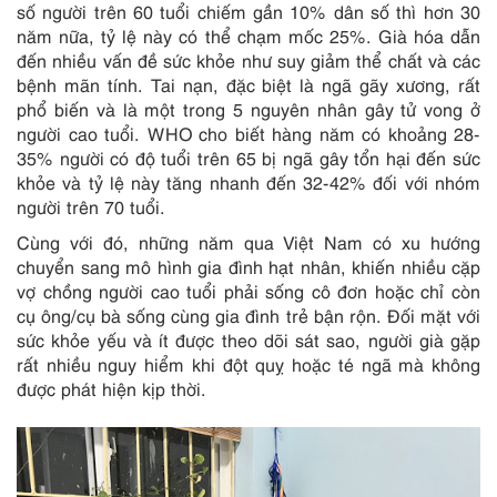
số người trên 60 tuổi chiếm gần 10% dân số thì hơn 30
năm nữa, tỷ lệ này có thể chạm mốc 25%. Già hóa dẫn
đến nhiều vấn đề sức khỏe như suy giảm thể chất và các
bệnh mãn tính. Tai nạn, đặc biệt là ngã gãy xương, rất
phổ biến và là một trong 5 nguyên nhân gây tử vong ở
người cao tuổi. WHO cho biết hàng năm có khoảng 28-
35% người có độ tuổi trên 65 bị ngã gây tổn hại đến sức
khỏe và tỷ lệ này tăng nhanh đến 32-42% đối với nhóm
người trên 70 tuổi.
Cùng với đó, những năm qua Việt Nam có xu hướng
chuyển sang mô hình gia đình hạt nhân, khiến nhiều cặp
vợ chồng người cao tuổi phải sống cô đơn hoặc chỉ còn
cụ ông/cụ bà sống cùng gia đình trẻ bận rộn. Đối mặt với
sức khỏe yếu và ít được theo dõi sát sao, người già gặp
rất nhiều nguy hiểm khi đột quỵ hoặc té ngã mà không
được phát hiện kịp thời.