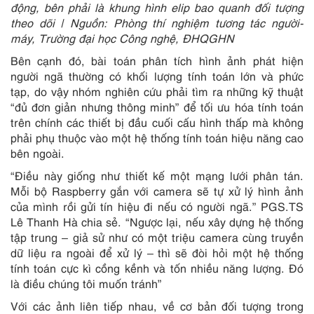
động, bên phải là khung hình elip bao quanh đối tượng
theo dõi | Nguồn: Phòng thí nghiệm tương tác người-
máy, Trường đại học Công nghệ, ĐHQGHN
Bên cạnh đó, bài toán phân tích hình ảnh phát hiện
người ngã thường có khối lượng tính toán lớn và phức
tạp, do vậy nhóm nghiên cứu phải tìm ra những kỹ thuật
“đủ đơn giản nhưng thông minh” để tối ưu hóa tính toán
trên chính các thiết bị đầu cuối cấu hình thấp mà không
phải phụ thuộc vào một hệ thống tính toán hiệu năng cao
bên ngoài.
“Điều này giống như thiết kế một mạng lưới phân tán.
Mỗi bộ Raspberry gắn với camera sẽ tự xử lý hình ảnh
của mình rồi gửi tín hiệu đi nếu có người ngã.” PGS.TS
Lê Thanh Hà chia sẻ. “Ngược lại, nếu xây dựng hệ thống
tập trung – giả sử như có một triệu camera cùng truyền
dữ liệu ra ngoài để xử lý – thì sẽ đòi hỏi một hệ thống
tính toán cực kì cồng kềnh và tốn nhiều năng lượng. Đó
là điều chúng tôi muốn tránh”
Với các ảnh liên tiếp nhau, về cơ bản đối tượng trong