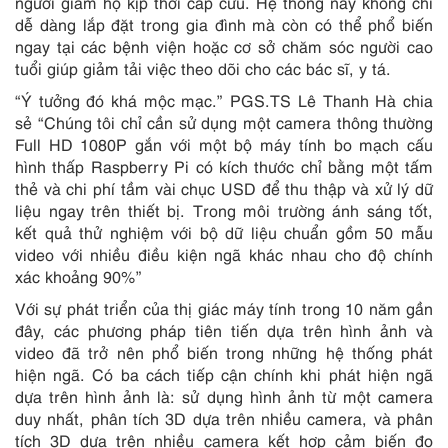
người giám hộ kịp thời cấp cứu. Hệ thống này không chỉ
dễ dàng lắp đặt trong gia đình mà còn có thể phổ biến
ngay tại các bệnh viện hoặc cơ sở chăm sóc người cao
tuổi giúp giảm tải việc theo dõi cho các bác sĩ, y tá.
“Ý tưởng đó khá mộc mạc.” PGS.TS Lê Thanh Hà chia
sẻ “Chúng tôi chỉ cần sử dụng một camera thông thường
Full HD 1080P gắn với một bộ máy tính bo mạch cấu
hình thấp Raspberry Pi có kích thước chỉ bằng một tấm
thẻ và chi phí tầm vài chục USD để thu thập và xử lý dữ
liệu ngay trên thiết bị. Trong môi trường ánh sáng tốt,
kết quả thử nghiệm với bộ dữ liệu chuẩn gồm 50 mẫu
video với nhiều điều kiện ngã khác nhau cho độ chính
xác khoảng 90%”
Với sự phát triển của thị giác máy tính trong 10 năm gần
đây, các phương pháp tiên tiến dựa trên hình ảnh và
video đã trở nên phổ biến trong những hệ thống phát
hiện ngã. Có ba cách tiếp cận chính khi phát hiện ngã
dựa trên hình ảnh là: sử dụng hình ảnh từ một camera
duy nhất, phân tích 3D dựa trên nhiều camera, và phân
tích 3D dựa trên nhiều camera kết hợp cảm biến đo