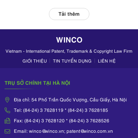
hợp với các đơn vị
liên quan, tập
Tải thêm
trung kiểm tra
hoạt động kinh
doanh mỹ phẩm
WINCO
trên TikTok,
Zalo,...
Vietnam - International Patent, Trademark & Copyright Law Firm
GIỚI THIỆU
TIN TUYỂN DỤNG
LIÊN HỆ
TRỤ SỞ CHÍNH TẠI HÀ NỘI
Địa chỉ: 54 Phố Trần Quốc Vượng, Cầu Giấy, Hà Nội
Tel: (84-24) 3 7628119 * (84-24) 3 7628185
Fax: (84-24) 3 7628120 * (84-24) 3 7628526
Email: winco@winco.vn; patent@winco.com.vn