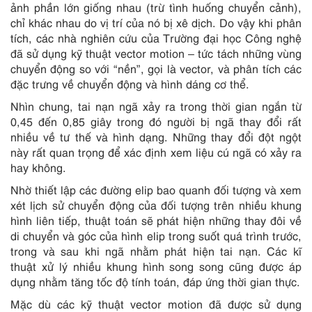
ảnh phần lớn giống nhau (trừ tình huống chuyển cảnh),
chỉ khác nhau do vị trí của nó bị xê dịch. Do vậy khi phân
tích, các nhà nghiên cứu của Trường đại học Công nghệ
đã sử dụng kỹ thuật vector motion – tức tách những vùng
chuyển động so với “nền”, gọi là vector, và phân tích các
đặc trưng về chuyển động và hình dáng cơ thể.
Nhìn chung, tai nạn ngã xảy ra trong thời gian ngắn từ
0,45 đến 0,85 giây trong đó người bị ngã thay đổi rất
nhiều về tư thế và hình dạng. Những thay đổi đột ngột
này rất quan trọng để xác định xem liệu cú ngã có xảy ra
hay không.
Nhờ thiết lập các đường elip bao quanh đối tượng và xem
xét lịch sử chuyển động của đối tượng trên nhiều khung
hình liên tiếp, thuật toán sẽ phát hiện những thay đôi về
di chuyển và góc của hình elip trong suốt quá trình trước,
trong và sau khi ngã nhằm phát hiện tai nạn. Các kĩ
thuật xử lý nhiều khung hình song song cũng được áp
dụng nhằm tăng tốc độ tính toán, đáp ứng thời gian thực.
Mặc dù các kỹ thuật vector motion đã được sử dụng