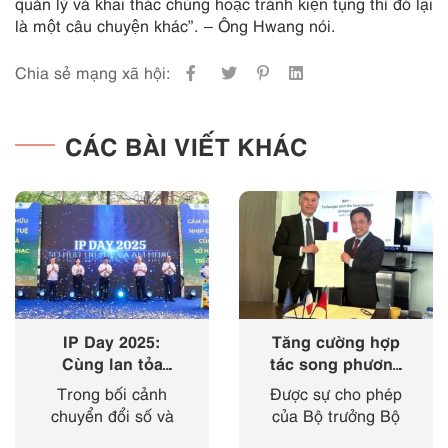
quản lý và khai thác chúng hoặc tránh kiện tụng thì đó lại
là một câu chuyện khác”. – Ông Hwang nói.
Chia sẻ mạng xã hội:
CÁC BÀI VIẾT KHÁC
IP Day 2025:
Tăng cường hợp
Cùng lan tỏa
tác song phương
‘nhịp điệu’ của
giữa Cục Sở hữu
Trong bối cảnh
Được sự cho phép
sở hữu trí tuệ
trí tuệ với Viện
chuyển đổi số và
của Bộ trưởng Bộ
trong kỷ nguyên
Sở hữu công
cách mạng công
Khoa học và