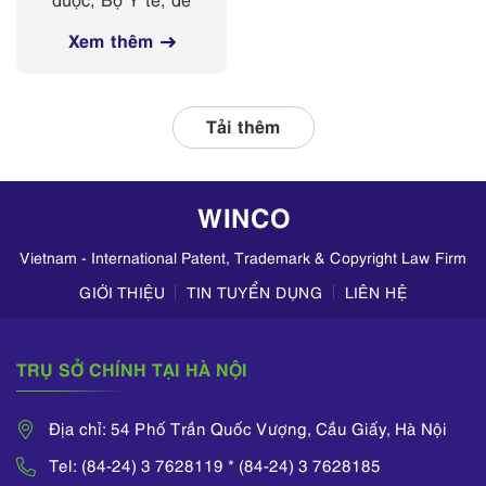
các nền tảng
nghị Sở Y tế các
mạng xã hội
Xem thêm
tỉnh, thành phố
thường xuyên phối
hợp với các đơn vị
liên quan, tập
Tải thêm
trung kiểm tra
hoạt động kinh
doanh mỹ phẩm
WINCO
trên TikTok,
Zalo,...
Vietnam - International Patent, Trademark & Copyright Law Firm
GIỚI THIỆU
TIN TUYỂN DỤNG
LIÊN HỆ
TRỤ SỞ CHÍNH TẠI HÀ NỘI
Địa chỉ: 54 Phố Trần Quốc Vượng, Cầu Giấy, Hà Nội
Tel: (84-24) 3 7628119 * (84-24) 3 7628185