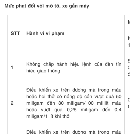
Mức phạt đối với mô tô, xe gắn máy
Mứ
STT
Hành vi vi phạm
Ng
10
80
Không chấp hành hiệu lệnh của đèn tín
1
01
hiệu giao thông
đồ
Điều khiển xe trên đường mà trong máu
hoặc hơi thở có nồng độ cồn vượt quá 50
0
2
miligam đến 80 miligam/100 mililít máu
tr
hoặc vượt quá 0,25 miligam đến 0,4
miligam/1 lít khí thở
Điều khiển xe trên đường mà trong máu