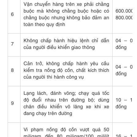
Vận chuyển hàng trên xe phải chằng
buộc mà không chằng buộc hoặc có
600.0
6
chằng buộc nhưng không bảo đảm an
800.000 
toàn theo quy định
Không chấp hành hiệu lệnh chỉ dẫn
04 – 06 
7
của người điều khiển giao thông
đồng
Cản trở, không chấp hành yêu cầu
04 – 06 
8
kiểm tra nồng độ cồn, chất kích thích
đồng
của người thi hành công vụ
Lạng lách, đánh võng; chạy quá tốc
độ đuổi nhau trên đường bộ; dùng
10 – 12 
9
chân điều khiển vô lăng xe khi xe
đồng
đang chạy trên đường
Vi phạm nồng độ cồn vượt quá 50
miligam đến 80 miligam/100 mililít
16 – 18 