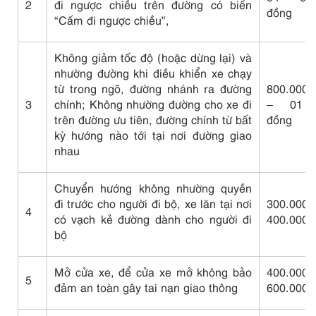
2
đi ngược chiều trên đường có biển
đồng
“Cấm đi ngược chiều”,
Không giảm tốc độ (hoặc dừng lại) và
nhường đường khi điều khiển xe chạy
từ trong ngõ, đường nhánh ra đường
800.000
3
chính; Không nhường đường cho xe đi
– 01 t
trên đường ưu tiên, đường chính từ bất
đồng
kỳ hướng nào tới tại nơi đường giao
nhau
Chuyển hướng không nhường quyền
đi trước cho người đi bộ, xe lăn tại nơi
300.0
4
có vạch kẻ đường dành cho người đi
400.000 
bộ
Mở cửa xe, để cửa xe mở không bảo
400.0
5
đảm an toàn gây tai nạn giao thông
600.000 