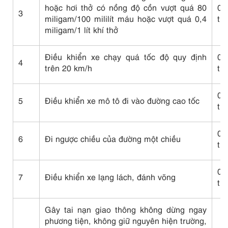
hoặc hơi thở có nồng độ cồn vượt quá 80
0
3
miligam/100 mililít máu hoặc vượt quá 0,4
tr
miligam/1 lít khí thở
Điều khiển xe chạy quá tốc độ quy định
0
4
trên 20 km/h
tr
0
5
Điều khiển xe mô tô đi vào đường cao tốc
tr
0
6
Đi ngược chiều của đường một chiều
tr
0
7
Điều khiển xe lạng lách, đánh võng
tr
Gây tai nạn giao thông không dừng ngay
phương tiện, không giữ nguyên hiện trường,