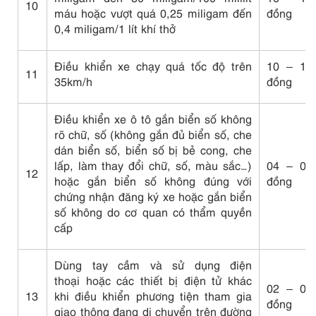
10
máu hoặc vượt quá 0,25 miligam đến
đồng
0,4 miligam/1 lít khí thở
Điều khiển xe chạy quá tốc độ trên
10 – 12 
11
35km/h
đồng
Điều khiển xe ô tô gắn biển số không
rõ chữ, số (không gắn đủ biển số, che
dán biển số, biển số bị bẻ cong, che
lấp, làm thay đổi chữ, số, màu sắc…)
04 – 06 
12
hoặc gắn biển số không đúng với
đồng
chứng nhận đăng ký xe hoặc gắn biển
số không do cơ quan có thẩm quyền
cấp
Dùng tay cầm và sử dụng điện
thoại hoặc các thiết bị điện tử khác
02 – 03 
13
khi điều khiển phương tiện tham gia
đồng
giao thông đang di chuyển trên đường