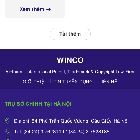
các nền tảng
nghị Sở Y tế các
mạng xã hội
Xem thêm
tỉnh, thành phố
thường xuyên phối
hợp với các đơn vị
liên quan, tập
Tải thêm
trung kiểm tra
hoạt động kinh
doanh mỹ phẩm
WINCO
trên TikTok,
Zalo,...
Vietnam - International Patent, Trademark & Copyright Law Firm
GIỚI THIỆU
TIN TUYỂN DỤNG
LIÊN HỆ
TRỤ SỞ CHÍNH TẠI HÀ NỘI
Địa chỉ: 54 Phố Trần Quốc Vượng, Cầu Giấy, Hà Nội
Tel: (84-24) 3 7628119 * (84-24) 3 7628185