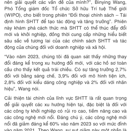
nên giải quyết các vấn đề của mình?”, Binying Wang,
Phó Tổng giám đốc Tổ chức Sở hữu Trí tuệ Thế giới
(WIPO), cho biết trong phiên “Đối thoại chính sách – Tái
định hình SHTT để tạo tác động và tăng trưởng”. Phiên
này khám phá cách thức mà SHTT có thể thúc đẩy đổi
mới và khởi nghiệp, đồng thời cung cấp những hiểu biết
sâu sắc về tương lai của các chính sách SHTT và tác
động của chúng đối với doanh nghiệp và xã hội.
“Vào năm 2023, chúng tôi đã quan sát thấy những thay
đổi đáng kể trong xu hướng đổi mới, với các hồ sơ toàn
cầu cho thấy kết quả trái chiều. Có sự tăng trưởng 2,7%
đối với bằng sáng chế, 3,9% đối với mô hình tiện ích,
2,8% đối với kiểu dáng công nghiệp và 2% đối với nhãn
hiệu”, Wang nói.
Cải thiện tài chính của lĩnh vực SHTT là rất quan trọng
để giải quyết các xu hướng hiện tại, đặc biệt là đối với
các công ty khởi nghiệp có rủi ro cao, tiềm năng cao và
các công nghệ mới nổi. Đáng chú ý, các công nghệ mới
nổi đã giảm đáng kể 60% vào năm 2023 so với mức đỉnh
vào năm 2021. Theo Wang, sự sụt giảm này một phần là