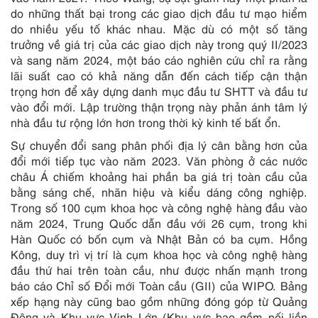
do những thất bại trong các giao dịch đầu tư mạo hiểm
do nhiều yếu tố khác nhau. Mặc dù có một số tăng
trưởng về giá trị của các giao dịch này trong quý II/2023
và sang năm 2024, một báo cáo nghiên cứu chỉ ra rằng
lãi suất cao có khả năng dẫn đến cách tiếp cận thận
trọng hơn để xây dựng danh mục đầu tư SHTT và đầu tư
vào đổi mới. Lập trường thận trọng này phản ánh tâm lý
nhà đầu tư rộng lớn hơn trong thời kỳ kinh tế bất ổn.
Sự chuyển đổi sang phân phối địa lý cân bằng hơn của
đổi mới tiếp tục vào năm 2023. Văn phòng ở các nước
châu Á chiếm khoảng hai phần ba giá trị toàn cầu của
bằng sáng chế, nhãn hiệu và kiểu dáng công nghiệp.
Trong số 100 cụm khoa học và công nghệ hàng đầu vào
năm 2024, Trung Quốc dẫn đầu với 26 cụm, trong khi
Hàn Quốc có bốn cụm và Nhật Bản có ba cụm. Hồng
Kông, duy trì vị trí là cụm khoa học và công nghệ hàng
đầu thứ hai trên toàn cầu, như được nhấn mạnh trong
báo cáo Chỉ số Đổi mới Toàn cầu (GII) của WIPO. Bảng
xếp hạng này cũng bao gồm những đóng góp từ Quảng
Đông và Khu vực Vịnh Lớn (Khu vực bao gồm nối liền