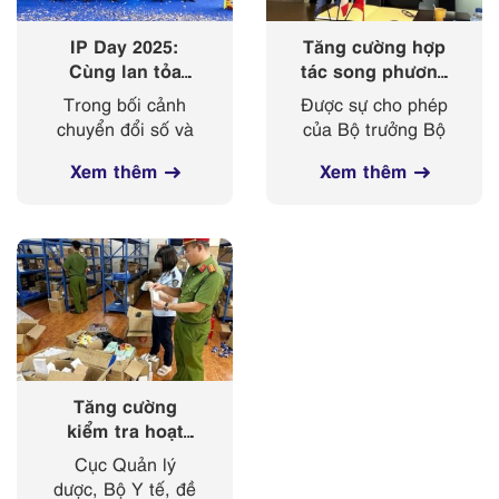
IP Day 2025:
Tăng cường hợp
Cùng lan tỏa
tác song phương
‘nhịp điệu’ của
giữa Cục Sở hữu
Trong bối cảnh
Được sự cho phép
sở hữu trí tuệ
trí tuệ với Viện
chuyển đổi số và
của Bộ trưởng Bộ
trong kỷ nguyên
Sở hữu công
cách mạng công
Khoa học và
số
nghiệp Cộng
Xem thêm
Xem thêm
nghiệp 4.0 diễn ra
Công nghệ, từ
hoà Pháp
mạnh mẽ, sở hữu
ngày 03-
trí tuệ ngày càng
08/4/2025, đoàn
đóng vai trò then
công tác của Cục
chốt trong bảo vệ
Sở hữu trí tuệ, do
tài sản trí tuệ,
Phó Cục trưởng
giảm thiểu rủi...
Lê Huy Anh làm
Trưởng đoàn, đã
có...
Tăng cường
kiểm tra hoạt
động kinh doanh
Cục Quản lý
mỹ phẩm trên
dược, Bộ Y tế, đề