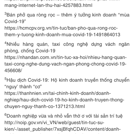
mang-internet-lan-thu-hai-4257883.html
3
Bán phở qua ròng rọc – thêm ý tưởng kinh doanh “mùa
Covid-19”
https://hcmcpv.org.vn/tin-tuc/ban-pho-qua-rong-roc-
them-y-tuong-kinh-doanh-mua-covid-19-1491864013
4
Nhiều hàng quán, taxi công nghệ dựng vách ngăn
phòng, chống Covid-19
https://nhandan.com.vn/tin-tuc-xa-hoi/nhieu-hang-quan-
taxi-cong-nghe-dung-vach-ngan-phong-chong-covid-19-
456608/
5
Hậu dịch Covid-19: Hộ kinh doanh truyền thống chuyển
“nguy’ thành “cơ”
https://thanhnien.vn/tai-chinh-kinh-doanh/doanh-
nghiep/hau-dich-covid-19-ho-kinh-doanh-truyen-thong-
chuyen-nguy-thanh-co-1371213.html
6
Doanh nghiệp vừa và nhỏ vẫn thờ ơ với tài sản trí tuệ
http://noip.gov.vn/vi_VN/web/guest/tin-tuc-su-
kien/-/asset_publisher/7xsjBfqhCDAV/content/doanh-