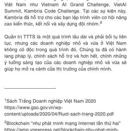
Việt Nam như Vietnam AI Grand Challenge, VietAI
Summit, Kambria Code Challenge. Tại các sự kiện này,
Kambria đã hỗ trợ cho các bạn lập trình viên cơ hội nâng
8
cao kiến thức, kết nối và xây dựng đội nhóm.
Quản trị TTTS là một quá trình lâu dài và phải bồi tụ liên
tục, nhưng các doanh nghiệp nhỏ và vừa ở Việt Nam
không cô độc trong quá trình đó. Chúng ta đã có hành
lang pháp lý, chính sách hỗ trợ và hơn hết, chính những
ý tưởng sáng tạo của các doanh nghiệp nhỏ và vừa sẽ
giúp họ mở ra cánh cửa thị trường của chính mình.
———————————
1
Sách Trắng Doanh nghiệp Việt Nam 2020
https://www.gso.gov.vn/wp-
content/uploads/2020/04/Ruot-sach-trang-2020.pdf
2
Blockchain “như phát minh mạng Internet lần thứ hai”
https://amp.vnexpress.net/blockchain-nhu-phat-minh-