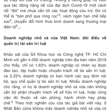
qua tác động nặng nề của đại dịch Covid-19 một cách
rất “đời” mà chưa cần tới các hoạt động cứu trợ. Đó có
3
thể là “bán phở qua ròng rọc”
, vách ngăn hạn chế tiếp
4
xúc
, chuyển đổi hình thức kinh doanh sang thương mại
5
điện tử
,…
Doanh nghiệp nhỏ và vừa Việt Nam: đôi điều về
quản trị tài sản trí tuệ
Khảo sát của Sở Khoa học và Công nghệ TP. Hồ Chí
Minh với gần 4.000 doanh nghiệp trên địa bàn năm 2019
cho thấy, chỉ có 1,63% doanh nghiệp có nhân sự được
đào tạo, tập huấn hoặc chuyên trách về tài sản trí tuệ;
và 2,25% doanh nghiệp có ban hành các quy định nội
bộ, quy chế quản lý tài sản trí tuệ. Nhiều doanh nghiệp
cho rằng, vì họ là doanh nghiệp nhỏ và vừa nên không
cần bộ phận chuyên trách về sở hữu trí tuệ, hoặc công
việc đó thuộc về văn phòng, hành chính hay pháp
6
chế.
Theo một nghiên cứu của tác giả bài viết này, ở
Nhật Bản cũng không mấy doanh nghiệp nhỏ và vừa có