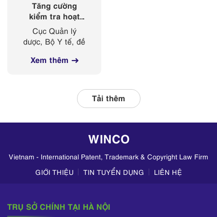
Tăng cường
kiểm tra hoạt
động kinh doanh
Cục Quản lý
mỹ phẩm trên
dược, Bộ Y tế, đề
các nền tảng
nghị Sở Y tế các
mạng xã hội
Xem thêm
tỉnh, thành phố
thường xuyên phối
hợp với các đơn vị
liên quan, tập
Tải thêm
trung kiểm tra
hoạt động kinh
doanh mỹ phẩm
WINCO
trên TikTok,
Zalo,...
Vietnam - International Patent, Trademark & Copyright Law Firm
GIỚI THIỆU
TIN TUYỂN DỤNG
LIÊN HỆ
TRỤ SỞ CHÍNH TẠI HÀ NỘI