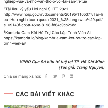
nghiep-vua-va-nho-van-tho-o-voi-tai-san-tri-tue
7
Tài liệu kỷ yếu Hội nghị SHTT 2021
http://www.noip.gov.vn/documents/20195/1105377/Tai+li
eu+Hoi+nghi+toan+quoc+2021_%28dang+web%29.pdf/
e109140f-db5a-459e-8198-fd64c9cb25da
8
Kambria Cam Kết Hỗ Trợ Các Lập Trình Viên AI
https://kambria.io/blog/kambria-cam-ket-ho-tro-cac-lap-
trinh-vien-ai/
VPĐD Cục Sở hữu trí tuệ tại TP. Hồ Chí Minh
(Tác giả: Trang Nguyen)
Chia sẻ mạng xã hội:
CÁC BÀI VIẾT KHÁC