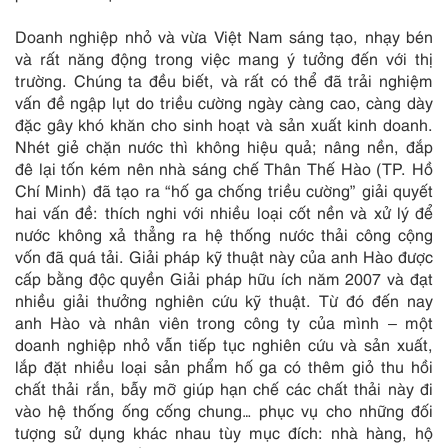
Doanh nghiệp nhỏ và vừa Việt Nam sáng tạo, nhạy bén
và rất năng động trong việc mang ý tưởng đến với thị
trường. Chúng ta đều biết, và rất có thể đã trải nghiệm
vấn đề ngập lụt do triều cường ngày càng cao, càng dày
đặc gây khó khăn cho sinh hoạt và sản xuất kinh doanh.
Nhét giẻ chặn nước thì không hiệu quả; nâng nền, đắp
đê lại tốn kém nên nhà sáng chế Thân Thế Hào (TP. Hồ
Chí Minh) đã tạo ra “hố ga chống triều cường” giải quyết
hai vấn đề: thích nghi với nhiều loại cốt nền và xử lý để
nước không xả thẳng ra hệ thống nước thải công cộng
vốn đã quá tải. Giải pháp kỹ thuật này của anh Hào được
cấp bằng độc quyền Giải pháp hữu ích năm 2007 và đạt
nhiều giải thưởng nghiên cứu kỹ thuật. Từ đó đến nay
anh Hào và nhân viên trong công ty của mình – một
doanh nghiệp nhỏ vẫn tiếp tục nghiên cứu và sản xuất,
lắp đặt nhiều loại sản phẩm hố ga có thêm giỏ thu hồi
chất thải rắn, bẫy mỡ giúp hạn chế các chất thải này đi
vào hệ thống ống cống chung… phục vụ cho những đối
tượng sử dụng khác nhau tùy mục đích: nhà hàng, hộ