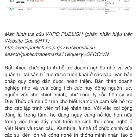
Màn hình tra cứu WIPO PUBLISH (phần nhãn hiệu trên
Website Cục SHTT)
http://wipopublish.noip.gov.vn/wopublish-
search/public/trademarks?1&query=OFCO:VN
Rất nhiều chương trình hỗ trợ doanh nghiệp nhỏ và vừa
quản trị tài sản trí tuệ được triển khai ở các cấp, văn bản
pháp quy đang dần được hoàn thiện. Bản thân doanh
nghiệp nhỏ và vừa cũng tích cực huy động nguồn lực,
nguồn vốn cho chính mình, như công ty của tiến sỹ Vũ
Duy Thức đã nêu ở trên cho biết Kambria cam kết hỗ trợ
cho các lập trình viên trí tuệ nhân tạo. Với việc coi cộng
đồng là trọng tâm, họ đang ngày càng nỗ lực hơn nữa
trong việc thúc đẩy phát triển hệ sinh thái công nghệ ở
Việt Nam và toàn cầu. Kambria là nhà tổ chức chính của
các sự kiện lớn về công nghệ trí thông minh nhân tạo ở