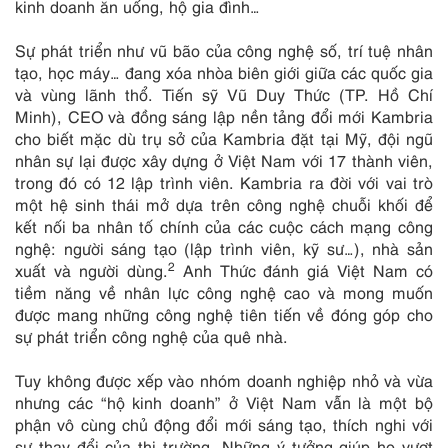
kinh doanh ăn uống, hộ gia đình…
Sự phát triển như vũ bão của công nghệ số, trí tuệ nhân
tạo, học máy… đang xóa nhòa biên giới giữa các quốc gia
và vùng lãnh thổ. Tiến sỹ Vũ Duy Thức (TP. Hồ Chí
Minh), CEO và đồng sáng lập nền tảng đổi mới Kambria
cho biết mặc dù trụ sở của Kambria đặt tại Mỹ, đội ngũ
nhân sự lại được xây dựng ở Việt Nam với 17 thành viên,
trong đó có 12 lập trình viên. Kambria ra đời với vai trò
một hệ sinh thái mở dựa trên công nghệ chuỗi khối để
kết nối ba nhân tố chính của các cuộc cách mạng công
nghệ: người sáng tạo (lập trình viên, kỹ sư…), nhà sản
2
xuất và người dùng.
Anh Thức đánh giá Việt Nam có
tiềm năng về nhân lực công nghệ cao và mong muốn
được mang những công nghệ tiên tiến về đóng góp cho
sự phát triển công nghệ của quê nhà.
Tuy không được xếp vào nhóm doanh nghiệp nhỏ và vừa
nhưng các “hộ kinh doanh” ở Việt Nam vẫn là một bộ
phận vô cùng chủ động đổi mới sáng tạo, thích nghi với
sự thay đổi của thị trường. Những ý tưởng giúp họ vượt