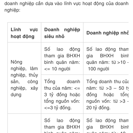
doanh nghiệp cần dựa vào lĩnh vực hoạt động của doanh
nghiệp:
Lĩnh vực
Doanh nghiệp
Doanh nghiệp nhỏ
hoạt động
siêu nhỏ
Số lao động
Số lao động tham
tham gia BHXH
gia BHXH bình
Nông
bình quân năm:
quân năm: từ >10 –
nghiệp, lâm
<= 10 người
100 người
nghiệp, thủy
sản, công
Tổng doanh
Tổng doanh thu của
nghiệp, xây
thu của năm: <=
năm: từ >3 – 50 tỷ
dựng
3 tỷ đồng hoặc
đồng hoặc tổng
tổng nguồn vốn:
nguồn vốn: từ >3 –
<=3 tỷ đồng.
20 tỷ đồng.
Số lao động
Số lao động tham
tham gia BHXH
gia BHXH bình
bình quân năm:
quân năm: từ >10 –