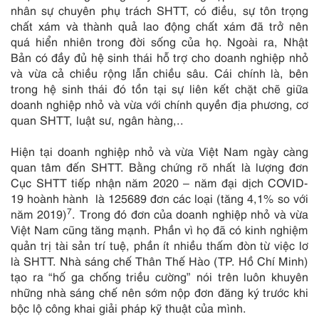
nhân sự chuyên phụ trách SHTT, có điều, sự tôn trọng
chất xám và thành quả lao động chất xám đã trở nên
quá hiển nhiên trong đời sống của họ. Ngoài ra, Nhật
Bản có đầy đủ hệ sinh thái hỗ trợ cho doanh nghiệp nhỏ
và vừa cả chiều rộng lẫn chiều sâu. Cái chính là, bên
trong hệ sinh thái đó tồn tại sự liên kết chặt chẽ giữa
doanh nghiệp nhỏ và vừa với chính quyền địa phương, cơ
quan SHTT, luật sư, ngân hàng,..
Hiện tại doanh nghiệp nhỏ và vừa Việt Nam ngày càng
quan tâm đến SHTT. Bằng chứng rõ nhất là lượng đơn
Cục SHTT tiếp nhận năm 2020 – năm đại dịch COVID-
19 hoành hành là 125689 đơn các loại (tăng 4,1% so với
7
năm 2019)
. Trong đó đơn của doanh nghiệp nhỏ và vừa
Việt Nam cũng tăng mạnh. Phần vì họ đã có kinh nghiệm
quản trị tài sản trí tuệ, phần ít nhiều thấm đòn từ việc lơ
là SHTT. Nhà sáng chế Thân Thế Hào (TP. Hồ Chí Minh)
tạo ra “hố ga chống triều cường” nói trên luôn khuyên
những nhà sáng chế nên sớm nộp đơn đăng ký trước khi
bộc lộ công khai giải pháp kỹ thuật của mình.