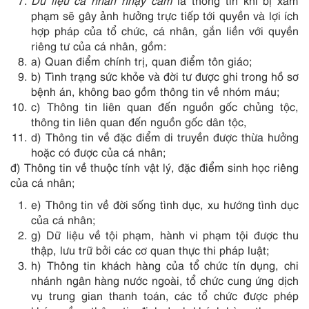
Dữ liệu cá nhân nhạy cảm
là thông tin khi bị xâm
phạm sẽ gây ảnh hưởng trực tiếp tới quyền và lợi ích
hợp pháp của tổ chức, cá nhân, gắn liền với quyền
riêng tư của cá nhân, gồm:
a) Quan điểm ​​chính trị, quan điểm tôn giáo;
b) Tình trạng sức khỏe và đời tư được ghi trong hồ sơ
bệnh án, không bao gồm thông tin về nhóm máu;
c) Thông tin liên quan đến nguồn gốc chủng tộc,
thông tin liên quan đến nguồn gốc dân tộc,
d) Thông tin về đặc điểm di truyền được thừa hưởng
hoặc có được của cá nhân;
đ) Thông tin về thuộc tính vật lý, đặc điểm sinh học riêng
của cá nhân;
e) Thông tin về đời sống tình dục, xu hướng tình dục
của cá nhân;
g) Dữ liệu về tội phạm, hành vi phạm tội được thu
thập, lưu trữ bởi các cơ quan thực thi pháp luật;
h) Thông tin khách hàng của tổ chức tín dụng, chi
nhánh ngân hàng nước ngoài, tổ chức cung ứng dịch
vụ trung gian thanh toán, các tổ chức được phép