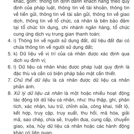
khác, gồm: thông tin định danh khách hàng theo quy
định của pháp luật, thông tin về tài khoản, thông tin
về tiền gửi, thông tin về tài sản gửi, thông tin về giao
dịch, thông tin về tổ chức, cá nhân là bên bảo đảm
tại tổ chức tín dụng, chi nhánh ngân hàng, tổ chức
cung ứng dịch vụ trung gian thanh toán;
i) Thông tin về người sử dụng đất, dữ liệu đất đai có
chứa thông tin về người sử dụng đất;
k) Dữ liệu về vị trí của cá nhân được xác định qua
dịch vụ định vị;
l) Dữ liệu cá nhân khác được pháp luật quy định là
đặc thù và cần có biện pháp bảo mật cần thiết.
Chủ thể dữ liệu
là cá nhân được dữ liệu cá nhân
phản ánh.
Xử lý dữ liệu cá nhân
là một hoặc nhiều hoạt động
tác động tới dữ liệu cá nhân, như: thu thập, ghi, phân
tích, xác nhận, lưu trữ, chỉnh sửa, công khai, tiết lộ,
kết hợp, truy cập, truy xuất, thu hồi, mã hóa, giải
mã, sao chép, chia sẻ, truyền đưa, cung cấp, chuyển
giao, xóa, hủy dữ liệu cá nhân hoặc các hành động
khác có liên quan.