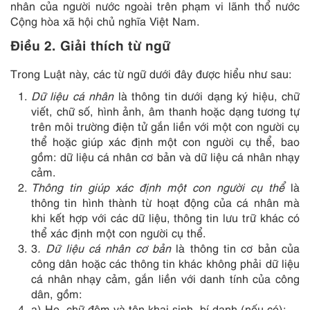
nhân của người nước ngoài trên phạm vi lãnh thổ nước
Cộng hòa xã hội chủ nghĩa Việt Nam.
Điều 2. Giải thích từ ngữ
Trong Luật này, các từ ngữ dưới đây được hiểu như sau:
Dữ liệu cá nhân
là thông tin dưới dạng ký hiệu, chữ
viết, chữ số, hình ảnh, âm thanh hoặc dạng tương tự
trên môi trường điện tử gắn liền với một con người cụ
thể hoặc giúp xác định một con người cụ thể, bao
gồm: dữ liệu cá nhân cơ bản và dữ liệu cá nhân nhạy
cảm.
Thông tin giúp xác định một con người cụ thể
là
thông tin hình thành từ hoạt động của cá nhân mà
khi kết hợp với các dữ liệu, thông tin lưu trữ khác có
thể xác định một con người cụ thể.
3
. Dữ liệu cá nhân cơ bản
là thông tin cơ bản của
công dân hoặc các thông tin khác không phải dữ liệu
cá nhân nhạy cảm, gắn liền với danh tính của công
dân, gồm:
a) Họ, chữ đệm và tên khai sinh, bí danh (nếu có);