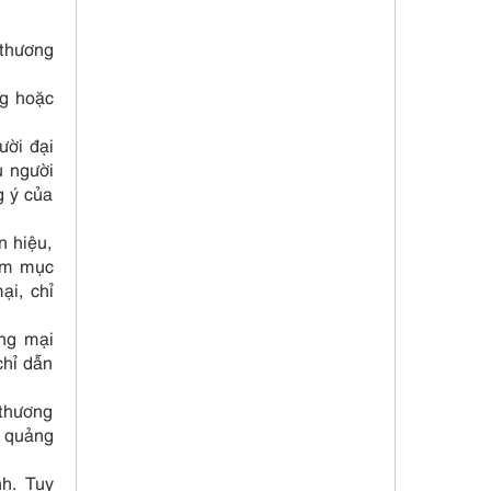
 thương
ng hoặc
ười đại
u người
g ý của
n hiệu,
hằm mục
ại, chỉ
ơng mại
chỉ dẫn
 thương
n quảng
nh. Tuy