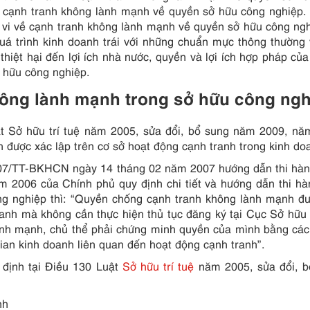
 vi cạnh tranh không lành mạnh về quyền sở hữu công nghiệp
h vi về cạnh tranh không lành mạnh về quyền sở hữu công ngh
uá trình kinh doanh trái với những chuẩn mực thông thường
 thiệt hại đến lợi ích nhà nước, quyền và lợi ích hợp pháp củ
 hữu công nghiệp.
không lành mạnh trong sở hữu công ng
ật Sở hữu trí tuệ năm 2005, sửa đổi, bổ sung năm 2009, n
 được xác lập trên cơ sở hoạt động cạnh tranh trong kinh do
007/TT-BKHCN ngày 14 tháng 02 năm 2007 hướng dẫn thi hàn
 2006 của Chính phủ quy định chi tiết và hướng dẫn thi h
ông nghiệp thì: “Quyền chống cạnh tranh không lành mạnh đ
ranh mà không cần thực hiện thủ tục đăng ký tại Cục Sở hữu t
ành mạnh, chủ thể phải chứng minh quyền của mình bằng cá
 gian kinh doanh liên quan đến hoạt động cạnh tranh”.
 định tại Điều 130 Luật
Sở hữu trí tuệ
năm 2005, sửa đổi, b
nh