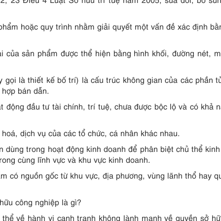
 phẩm hoặc quy trình nhằm giải quyết một vấn đề xác định bằ
i của sản phẩm được thể hiện bằng hình khối, đường nét, 
 gọi là thiết kế bố trí) là cấu trúc không gian của các phần 
h hợp bán dẫn.
t động đầu tư tài chính, trí tuệ, chưa được bộc lộ và có khả 
 hoá, dịch vụ của các tổ chức, cá nhân khác nhau.
ân dùng trong hoạt động kinh doanh để phân biệt chủ thể kin
rong cùng lĩnh vực và khu vực kinh doanh.
ẩm có nguồn gốc từ khu vực, địa phương, vùng lãnh thổ hay q
hữu công nghiệp là gì?
ụ thể về hành vi cạnh tranh không lành mạnh về quyền sở h