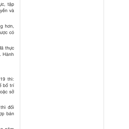
ực, tập
uyền và
ng hơn,
lược có
đã thực
h. Hành
9 thì:
ế bố trí
hoặc sở
thì đối
hợp bán
ung năm