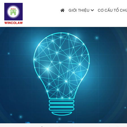
GIỚI THIỆU
CƠ CẤU TỔ CH
GIỚI THIỆU
CƠ CẤU TỔ CHỨC
DỊCH VỤ
HƯỚNG DẪN NỘP ĐƠN
TRA CỨU SỞ HỮU TRÍ TUỆ
TIN TỨC & VĂN BẢN PHÁP LUẬT
HỎI ĐÁP