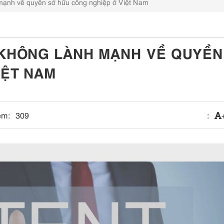
 mạnh về quyền sở hữu công nghiệp ở Việt Nam
 KHÔNG LÀNH MẠNH VỀ QUYỀN
IỆT NAM
em:
309
: