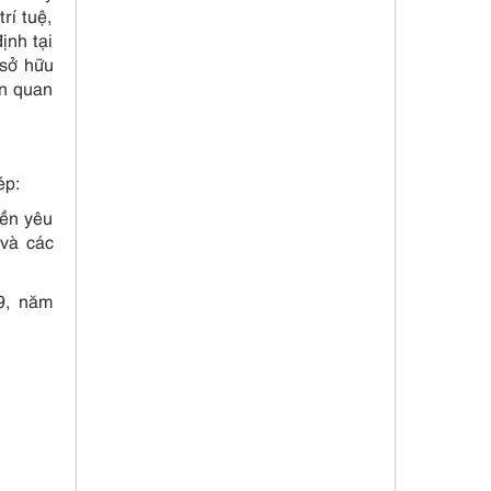
rí tuệ,
ịnh tại
 sở hữu
ên quan
ép:
yền yêu
 và các
09, năm