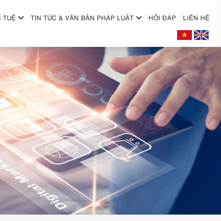
Í TUỆ
TIN TỨC & VĂN BẢN PHÁP LUẬT
HỎI ĐÁP
LIÊN HỆ
+
+
+
+
+
+