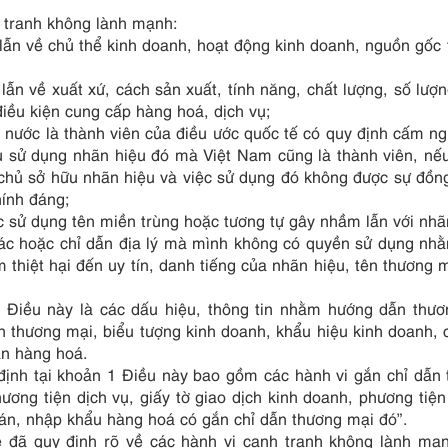
h tranh không lành mạnh:
lẫn về chủ thể kinh doanh, hoạt động kinh doanh, nguồn gốc
ẫn về xuất xứ, cách sản xuất, tính năng, chất lượng, số lượ
iều kiện cung cấp hàng hoá, dịch vụ;
 nước là thành viên của điều ước quốc tế có quy định cấm ng
ệu sử dụng nhãn hiệu đó mà Việt Nam cũng là thành viên, nế
a chủ sở hữu nhãn hiệu và việc sử dụng đó không được sự đồn
hính đáng;
 sử dụng tên miền trùng hoặc tương tự gây nhầm lẫn với nhã
hác hoặc chỉ dẫn địa lý mà mình không có quyền sử dụng n
 thiệt hại đến uy tín, danh tiếng của nhãn hiệu, tên thương m
1 Điều này là các dấu hiệu, thông tin nhằm hướng dẫn thư
n thương mại, biểu tượng kinh doanh, khẩu hiệu kinh doanh, 
ãn hàng hoá.
định tại khoản 1 Điều này bao gồm các hành vi gắn chỉ dẫn
ương tiện dịch vụ, giấy tờ giao dịch kinh doanh, phương tiệ
bán, nhập khẩu hàng hoá có gắn chỉ dẫn thương mại đó”.
uệ đã quy định rõ về các hành vi cạnh tranh không lành mạ