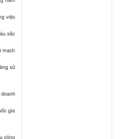
ng việc
màu sắc
tử mạch
năng sử
h doanh
uốc gia
ữu công