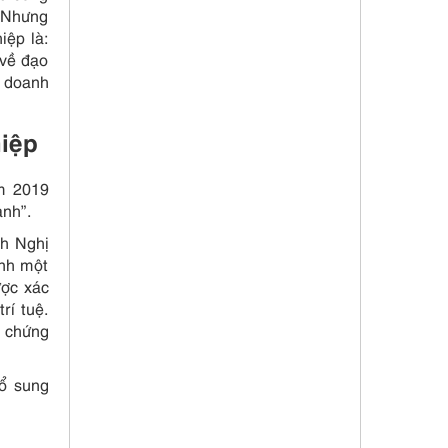
. Nhưng
iệp là:
 về đạo
a doanh
hiệp
ăm 2019
anh”.
h Nghị
ành một
ược xác
rí tuệ.
c chứng
ổ sung