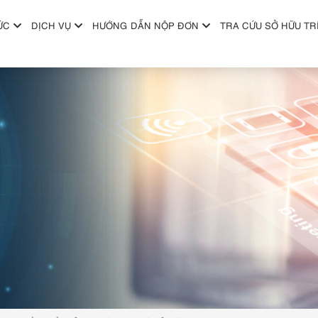
ỨC
DỊCH VỤ
HƯỚNG DẪN NỘP ĐƠN
TRA CỨU SỞ HỮU TR