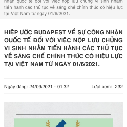
nhận quốc tế đối với việc nộp lưu chủng vi sinh nhằm
tiến hành các thủ tục về sáng chế chính thức có hiệu lực
tại Việt Nam từ ngày 01/6/2021.
HIỆP ƯỚC BUDAPEST VỀ SỰ CÔNG NHẬN
QUỐC TẾ ĐỐI VỚI VIỆC NỘP LƯU CHỦNG
VI SINH NHẰM TIẾN HÀNH CÁC THỦ TỤC
VỀ SÁNG CHẾ CHÍNH THỨC CÓ HIỆU LỰC
TẠI VIỆT NAM TỪ NGÀY 01/6/2021.
Ngày đăng:
24/09/2021 - 01:32
Lượt xem:
232