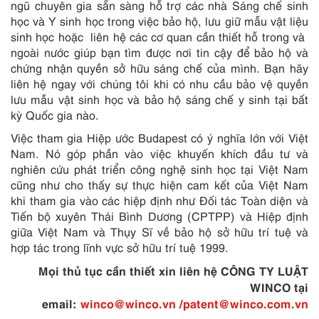
ngũ chuyên gia sẵn sàng hỗ trợ các nhà Sáng chế sinh
học và Y sinh học trong việc bảo hộ, lưu giữ mẫu vật liệu
sinh học hoặc liên hệ các cơ quan cần thiết hỗ trong và
ngoài nước giúp bạn tìm được nơi tin cậy để bảo hộ và
chứng nhận quyền sở hữu sáng chế của mình. Bạn hãy
liên hệ ngay với chúng tôi khi có nhu cầu bảo vệ quyền
lưu mẫu vật sinh học và bảo hộ sáng chế y sinh tại bất
kỳ Quốc gia nào.
Việc tham gia Hiệp ước Budapest có ý nghĩa lớn với Việt
Nam. Nó góp phần vào việc khuyến khích đầu tư và
nghiên cứu phát triển công nghệ sinh học tại Việt Nam
cũng như cho thấy sự thực hiện cam kết của Việt Nam
khi tham gia vào các hiệp định như Đối tác Toàn diện và
Tiến bộ xuyên Thái Bình Dương (CPTPP) và Hiệp định
giữa Việt Nam và Thụy Sĩ về bảo hộ sở hữu trí tuệ và
hợp tác trong lĩnh vực sở hữu trí tuệ 1999.
Mọi thủ tục cần thiết xin liên hệ CÔNG TY LUẬT
WINCO tại
email:
winco@winco.vn
/patent@winco.com.vn