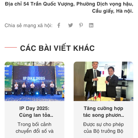
Địa chỉ 54 Trần Quốc Vượng, Phường Dịch vọng hậu,
Cầu giấy, Hà nội.
Chia sẻ mạng xã hội:
CÁC BÀI VIẾT KHÁC
IP Day 2025:
Tăng cường hợp
Cùng lan tỏa
tác song phương
‘nhịp điệu’ của
giữa Cục Sở hữu
Trong bối cảnh
Được sự cho phép
sở hữu trí tuệ
trí tuệ với Viện
chuyển đổi số và
của Bộ trưởng Bộ
trong kỷ nguyên
Sở hữu công
cách mạng công
Khoa học và