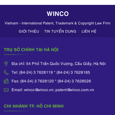
hoạt động kinh
doanh mỹ phẩm
WINCO
trên TikTok,
Zalo,...
Vietnam - International Patent, Trademark & Copyright Law Firm
GIỚI THIỆU
TIN TUYỂN DỤNG
LIÊN HỆ
TRỤ SỞ CHÍNH TẠI HÀ NỘI
Địa chỉ: 54 Phố Trần Quốc Vượng, Cầu Giấy, Hà Nội
Tel: (84-24) 3 7628119 * (84-24) 3 7628185
Fax: (84-24) 3 7628120 * (84-24) 3 7628526
Email: winco@winco.vn; patent@winco.com.vn
CHI NHÁNH TP. HỒ CHÍ MINH