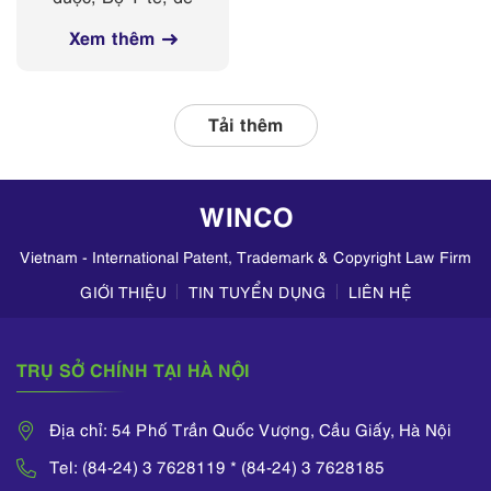
các nền tảng
nghị Sở Y tế các
mạng xã hội
Xem thêm
tỉnh, thành phố
thường xuyên phối
hợp với các đơn vị
liên quan, tập
Tải thêm
trung kiểm tra
hoạt động kinh
doanh mỹ phẩm
WINCO
trên TikTok,
Zalo,...
Vietnam - International Patent, Trademark & Copyright Law Firm
GIỚI THIỆU
TIN TUYỂN DỤNG
LIÊN HỆ
TRỤ SỞ CHÍNH TẠI HÀ NỘI
Địa chỉ: 54 Phố Trần Quốc Vượng, Cầu Giấy, Hà Nội
Tel: (84-24) 3 7628119 * (84-24) 3 7628185