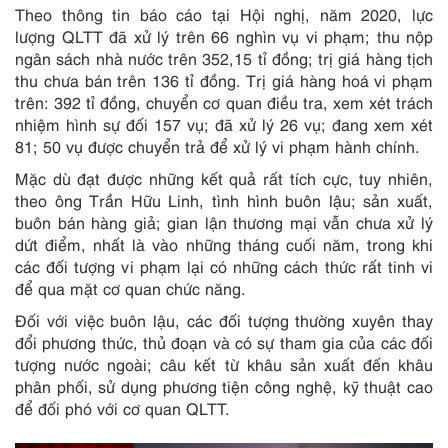
Theo thông tin báo cáo tại Hội nghị, năm 2020, lực
lượng QLTT đã xử lý trên 66 nghìn vụ vi phạm; thu nộp
ngân sách nhà nước trên 352,15 tỉ đồng; trị giá hàng tịch
thu chưa bán trên 136 tỉ đồng. Trị giá hàng hoá vi phạm
trên: 392 tỉ đồng, chuyển cơ quan điều tra, xem xét trách
nhiệm hình sự đối 157 vụ; đã xử lý 26 vụ; đang xem xét
81; 50 vụ được chuyển trả để xử lý vi phạm hành chính.
Mặc dù đạt được những kết quả rất tích cực, tuy nhiên,
theo ông Trần Hữu Linh, tình hình buôn lậu; sản xuất,
buôn bán hàng giả; gian lận thương mại vẫn chưa xử lý
dứt điểm, nhất là vào những tháng cuối năm, trong khi
các đối tượng vi phạm lại có những cách thức rất tinh vi
để qua mặt cơ quan chức năng.
Đối với việc buôn lậu, các đối tượng thường xuyên thay
đổi phương thức, thủ đoạn và có sự tham gia của các đối
tượng nước ngoài; câu kết từ khâu sản xuất đến khâu
phân phối, sử dụng phương tiện công nghệ, kỹ thuật cao
để đối phó với cơ quan QLTT.