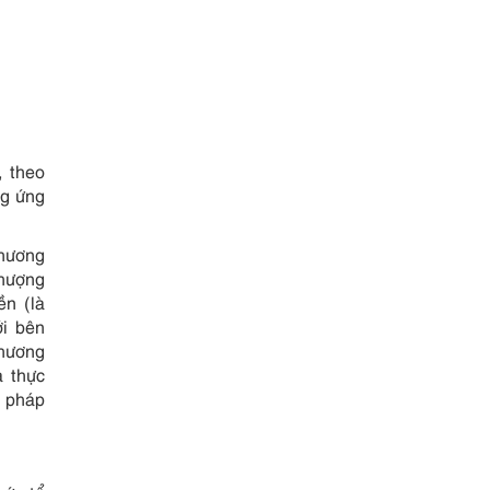
, theo
ng ứng
thương
hượng
n (là
i bên
thương
 thực
a pháp