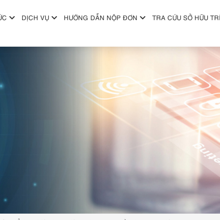
ỨC
DỊCH VỤ
HƯỚNG DẪN NỘP ĐƠN
TRA CỨU SỞ HỮU TR