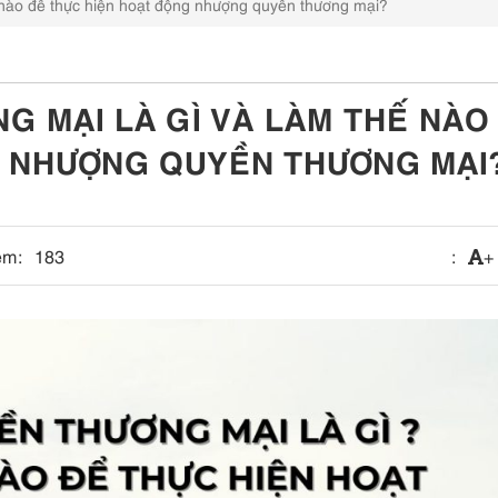
 nào để thực hiện hoạt động nhượng quyền thương mại?
 MẠI LÀ GÌ VÀ LÀM THẾ NÀO
G NHƯỢNG QUYỀN THƯƠNG MẠI
em:
183
:
+