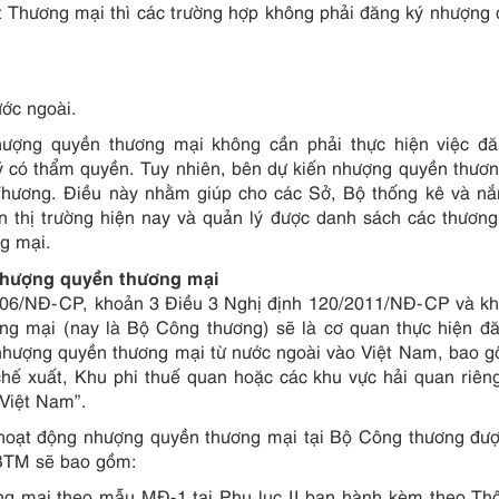
ật Thương mại thì các trường hợp không phải đăng ký nhượng
ớc ngoài.
nhượng quyền thương mại không cần phải thực hiện việc đ
 có thẩm quyền. Tuy nhiên, bên dự kiến nhượng quyền thươ
Thương. Điều này nhằm giúp cho các Sở, Bộ thống kê và n
n thị trường hiện nay và quản lý được danh sách các thươn
g mại.
nhượng quyền thương mại
006/NĐ-CP, khoản 3 Điều 3 Nghị định 120/2011/NĐ-CP và k
g mại (nay là Bộ Công thương) sẽ là cơ quan thực hiện đ
nhượng quyền thương mại từ nước ngoài vào Việt Nam, bao 
ế xuất, Khu phi thuế quan hoặc các khu vực hải quan riên
 Việt Nam”.
 hoạt động nhượng quyền thương mại tại Bộ Công thương đư
-BTM sẽ bao gồm:
g mại theo mẫu MĐ-1 tại Phụ lục II ban hành kèm theo Th