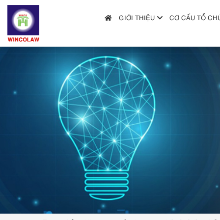
GIỚI THIỆU
CƠ CẤU TỔ CH
GIỚI THIỆU
CƠ CẤU TỔ CHỨC
DỊCH VỤ
HƯỚNG DẪN NỘP ĐƠN
TRA CỨU SỞ HỮU TRÍ TUỆ
TIN TỨC & VĂN BẢN PHÁP LUẬT
HỎI ĐÁP