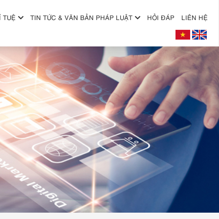
Í TUỆ
TIN TỨC & VĂN BẢN PHÁP LUẬT
HỎI ĐÁP
LIÊN HỆ
+
+
+
+
+
+