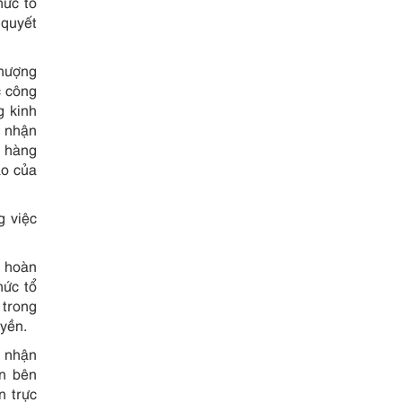
hức tổ
 quyết
hượng
c công
g kinh
n nhận
 hàng
áo của
g việc
ẽ hoàn
hức tổ
 trong
yền.
 nhận
òn bên
n trực