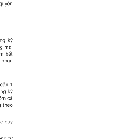
 quyền
ăng ký
ng mại
ắm bắt
g nhân
hoản 1
ăng ký
gồm cả
g theo
ợc quy
ông tư