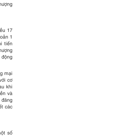
nhượng
iều 17
hoản 1
i tiến
nhượng
 động
ng mại
với cơ
au khi
yền và
c đăng
ết các
một số