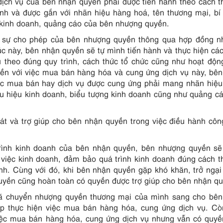
ịch vụ của bên nhận quyền phải được tiến hành theo cách t
h và được gắn với nhãn hiệu hàng hoá, tên thương mại, bí
 kinh doanh, quảng cáo của bên nhượng quyền.
c sự cho phép của bên nhượng quyền thông qua hợp đồng n
úc này, bên nhận quyền sẽ tự mình tiến hành và thực hiện cá
theo đúng quy trình, cách thức tổ chức cũng như hoạt độn
ền với việc mua bán hàng hóa và cung ứng dịch vụ này, bê
c mua bán hay dịch vụ được cung ứng phải mang nhãn hiệu
ẩu hiệu kinh doanh, biểu tượng kinh doanh cũng như quảng c
t và trợ giúp cho bên nhận quyền trong việc điều hành côn
trình kinh doanh của bên nhận quyền, bên nhượng quyền s
 việc kinh doanh, đảm bảo quá trình kinh doanh đúng cách t
h. Cùng với đó, khi bên nhận quyền gặp khó khăn, trở ngại
uyền cũng hoàn toàn có quyền được trợ giúp cho bên nhận qu
đã chuyển nhượng quyền thương mại của mình sang cho bên
iếp thực hiện việc mua bán hàng hóa, cung ứng dịch vụ. C
iệc mua bán hàng hóa, cung ứng dịch vụ nhưng vẫn có quyề