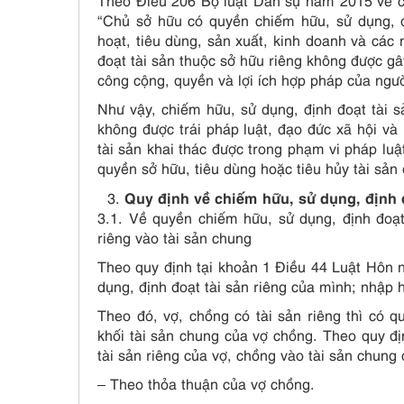
Theo Điều 206 Bộ luật Dân sự năm 2015 về ch
“Chủ sở hữu có quyền chiếm hữu, sử dụng, đ
hoạt, tiêu dùng, sản xuất, kinh doanh và các 
đoạt tài sản thuộc sở hữu riêng không được gây
công cộng, quyền và lợi ích hợp pháp của ngườ
Như vậy, chiếm hữu, sử dụng, định đoạt tài s
không được trái pháp luật, đạo đức xã hội và 
tài sản khai thác được trong phạm vi pháp lu
quyền sở hữu, tiêu dùng hoặc tiêu hủy tài sản 
Quy định về chiếm hữu, sử dụng, định đ
3.1. Về quyền chiếm hữu, sử dụng, định đoạt
riêng vào tài sản chung
Theo quy định tại khoản 1 Điều 44 Luật Hôn 
dụng, định đoạt tài sản riêng của mình; nhập 
Theo đó, vợ, chồng có tài sản riêng thì có 
khối tài sản chung của vợ chồng. Theo quy đị
tài sản riêng của vợ, chồng vào tài sản chung
– Theo thỏa thuận của vợ chồng.