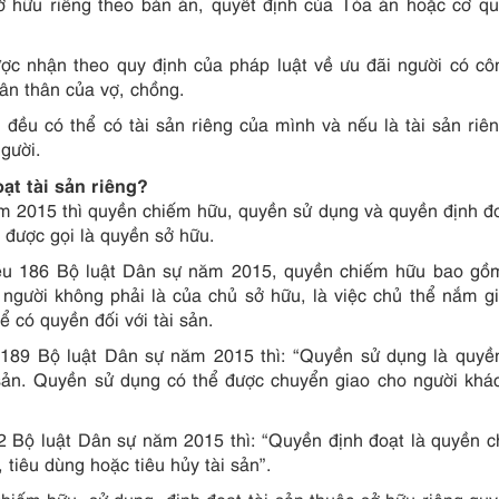
ữu riêng theo bản án, quyết định của Tòa án hoặc cơ qu
 nhận theo quy định của pháp luật về ưu đãi người có cô
ân thân của vợ, chồng.
 đều có thể có tài sản riêng của mình và nếu là tài sản riê
gười.
ạt tài sản riêng?
m 2015 thì quyền chiếm hữu, quyền sử dụng và quyền định đo
 được gọi là quyền sở hữu.
iều 186 Bộ luật Dân sự năm 2015, quyền chiếm hữu bao gồ
gười không phải là của chủ sở hữu, là việc chủ thể nắm gi
hể có quyền đối với tài sản.
 189 Bộ luật Dân sự năm 2015 thì: “Quyền sử dụng là quyề
i sản. Quyền sử dụng có thể được chuyển giao cho người khá
2 Bộ luật Dân sự năm 2015 thì: “Quyền định đoạt là quyền 
 tiêu dùng hoặc tiêu hủy tài sản”.