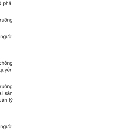
ó phải
trường
 người
 chồng
 quyền
trường
ài sản
uản lý
 người