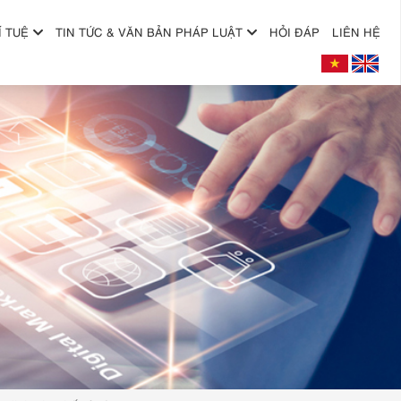
Í TUỆ
TIN TỨC & VĂN BẢN PHÁP LUẬT
HỎI ĐÁP
LIÊN HỆ
+
+
+
+
+
+