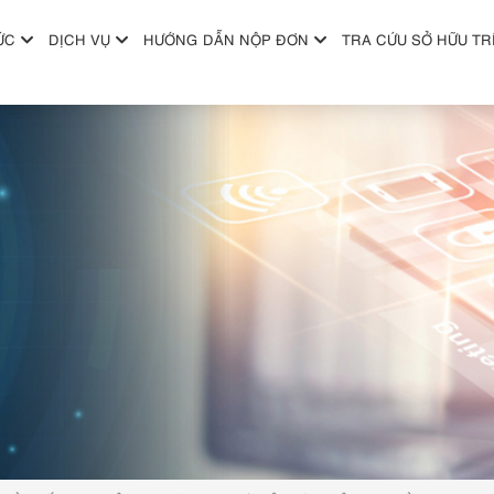
ỨC
DỊCH VỤ
HƯỚNG DẪN NỘP ĐƠN
TRA CỨU SỞ HỮU TR