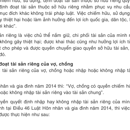
iếm hữu, sử dụng, định đoạt tài sản thuộc sở hữu riêng quy
ịnh đoạt tài sản thuộc sở hữu riêng nhằm phục vụ nhu cầ
mục đích khác không trái pháp luật. Việc chiếm hữu, sử dụng
 thiệt hại hoặc làm ảnh hưởng đến lợi ích quốc gia, dân tộc, l
i khác”.
ản riêng là việc chủ thể nắm giữ, chi phối tài sản của mình
không gây thiệt hại; được khai thác cũng như hưởng lợi ích t
ật cho phép và được quyền chuyển giao quyền sở hữu tài sản,
đó.
oạt tài sản riêng của vợ, chồng
 tài sản riêng của vợ, chồng hoặc nhập hoặc không nhập t
nhân và gia đình năm 2014 thì: “Vợ, chồng có quyền chiếm h
hoặc không nhập tài sản riêng vào tài sản chung”.
quyền quyết định nhập hay không nhập tài sản riêng của mì
nh tại Điều 46 Luật Hôn nhân và gia đình năm 2014, thì việ
 được thực hiện như sau: