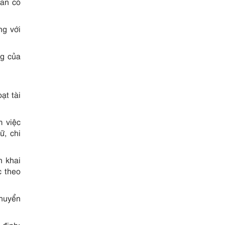
an có
ng với
ng của
ạt tài
m việc
ữ, chi
n khai
c theo
chuyển