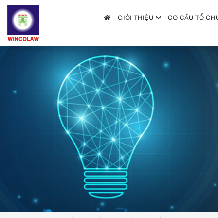
GIỚI THIỆU
CƠ CẤU TỔ CH
GIỚI THIỆU
CƠ CẤU TỔ CHỨC
DỊCH VỤ
HƯỚNG DẪN NỘP ĐƠN
TRA CỨU SỞ HỮU TRÍ TUỆ
TIN TỨC & VĂN BẢN PHÁP LUẬT
HỎI ĐÁP