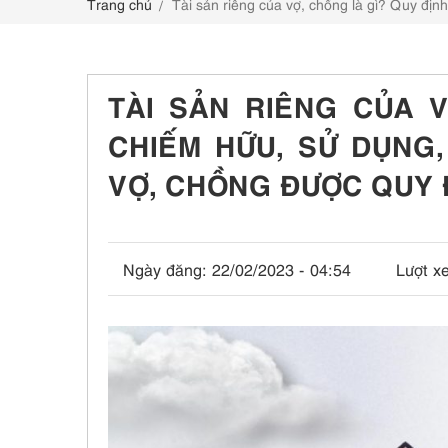
Trang chủ
Tài sản riêng của vợ, chồng là gì? Quy địn
LIÊN HỆ
TÀI SẢN RIÊNG CỦA 
CHIẾM HỮU, SỬ DỤNG,
VỢ, CHỒNG ĐƯỢC QUY 
Ngày đăng:
22/02/2023 - 04:54
Lượt x