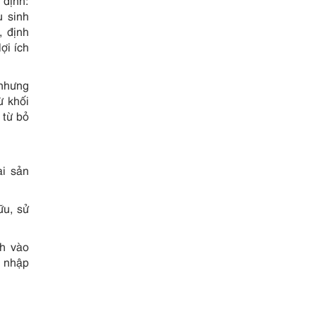
 định:
u sinh
, định
ợi ích
 nhưng
ừ khối
 từ bỏ
ài sản
ữu, sử
nh vào
c nhập