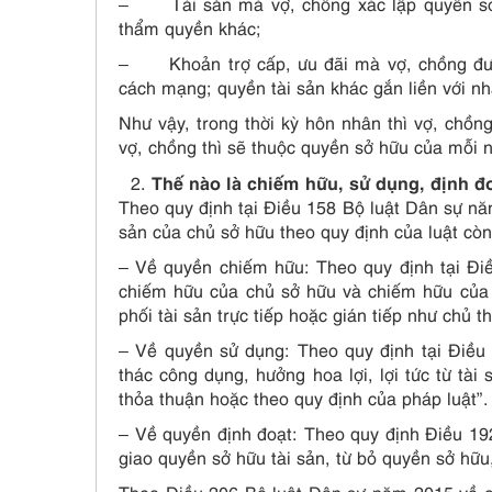
– Tài sản mà vợ, chồng xác lập quyền sở h
thẩm quyền khác;
– Khoản trợ cấp, ưu đãi mà vợ, chồng được
cách mạng; quyền tài sản khác gắn liền với nh
Như vậy, trong thời kỳ hôn nhân thì vợ, chồng
vợ, chồng thì sẽ thuộc quyền sở hữu của mỗi n
Thế nào là chiếm hữu, sử dụng, định đo
Theo quy định tại Điều 158 Bộ luật Dân sự nă
sản của chủ sở hữu theo quy định của luật còn
– Về quyền chiếm hữu: Theo quy định tại Đ
chiếm hữu của chủ sở hữu và chiếm hữu của n
phối tài sản trực tiếp hoặc gián tiếp như chủ t
– Về quyền sử dụng: Theo quy định tại Điều
thác công dụng, hưởng hoa lợi, lợi tức từ tà
thỏa thuận hoặc theo quy định của pháp luật”.
– Về quyền định đoạt: Theo quy định Điều 19
giao quyền sở hữu tài sản, từ bỏ quyền sở hữu,