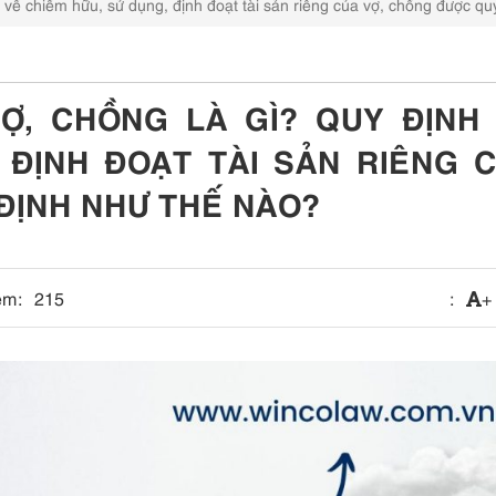
h về chiếm hữu, sử dụng, định đoạt tài sản riêng của vợ, chồng được q
VỢ, CHỒNG LÀ GÌ? QUY ĐỊNH
 ĐỊNH ĐOẠT TÀI SẢN RIÊNG 
ĐỊNH NHƯ THẾ NÀO?
em:
215
:
+