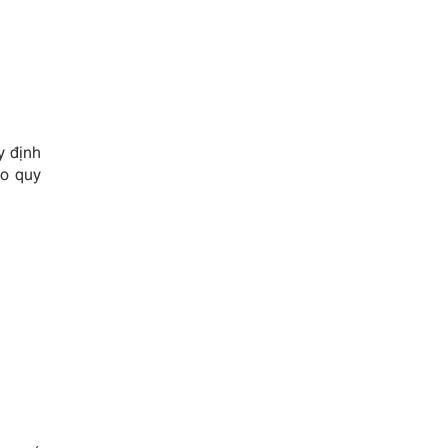
y định
eo quy