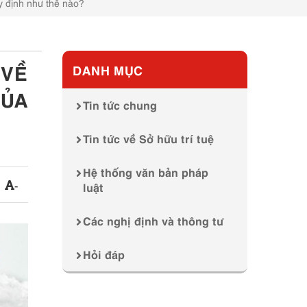
uy định như thế nào?
 VỀ
DANH MỤC
CỦA
Tin tức chung
Tin tức về Sở hữu trí tuệ
Hệ thống văn bản pháp
luật
-
Các nghị định và thông tư
Hỏi đáp