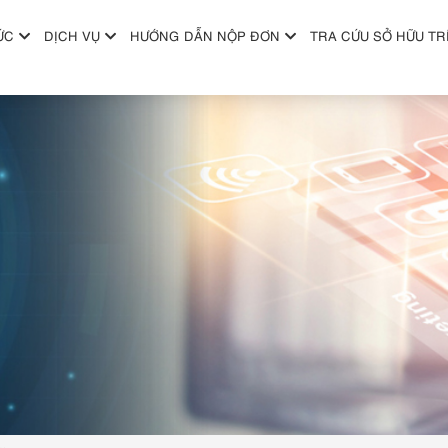
ỨC
DỊCH VỤ
HƯỚNG DẪN NỘP ĐƠN
TRA CỨU SỞ HỮU TR