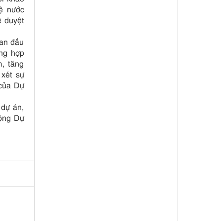
uệ nước
ê duyệt
ban đầu
ong hợp
, tăng
 xét sự
 của Dự
 dự án,
động Dự