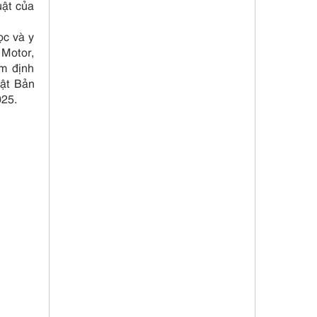
uật của
ọc và y
 Motor,
m định
hật Bản
025.