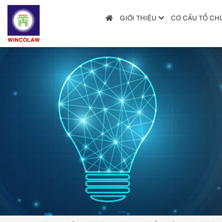
GIỚI THIỆU
CƠ CẤU TỔ CH
GIỚI THIỆU
CƠ CẤU TỔ CHỨC
DỊCH VỤ
HƯỚNG DẪN NỘP ĐƠN
TRA CỨU SỞ HỮU TRÍ TUỆ
TIN TỨC & VĂN BẢN PHÁP LUẬT
HỎI ĐÁP