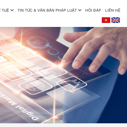
Í TUỆ
TIN TỨC & VĂN BẢN PHÁP LUẬT
HỎI ĐÁP
LIÊN HỆ
+
+
+
+
+
+