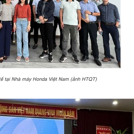
 tế tại Nhà máy Honda Việt Nam (ảnh HTQT)