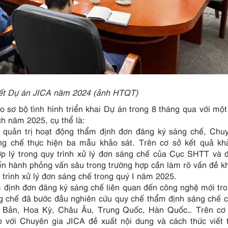
kết Dự án JICA năm 2024
(ảnh HTQT)
sơ bộ tình hình triển khai Dự án trong 8 tháng qua với một
h năm 2025, cụ thể là:
p quản trị hoạt động thẩm định đơn đăng ký sáng chế, Chu
g chế thực hiện ba mẫu khảo sát. Trên cơ sở kết quả khả
p lý trong quy trình xử lý đơn sáng chế của Cục SHTT và 
iến hành phỏng vấn sâu trong trường hợp cần làm rõ vấn đề k
 trình xử lý đơn sáng chế trong quý I năm 2025.
 định đơn đăng ký sáng chế liên quan đến công nghệ mới tro
g chế đã bước đầu nghiên cứu quy chế thẩm định sáng chế 
ật Bản, Hoa Kỳ, Châu Âu, Trung Quốc, Hàn Quốc… Trên cơ 
với Chuyên gia JICA đề xuất nội dung và cách thức viết t