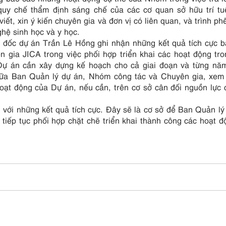
quy chế thẩm định sáng chế của các cơ quan sở hữu trí t
ết, xin ý kiến chuyên gia và đơn vị có liên quan, và trình ph
hệ sinh học và y học.
m đốc dự án Trần Lê Hồng ghi nhận những kết quả tích cực 
 gia JICA trong việc phối hợp triển khai các hoạt động tr
Dự án cần xây dựng kế hoạch cho cả giai đoạn và từng năm
giữa Ban Quản lý dự án, Nhóm công tác và Chuyên gia, xem
hoạt động của Dự án, nếu cần, trên cơ sở cân đối nguồn lực
 với những kết quả tích cực. Đây sẽ là cơ sở để Ban Quản lý
tiếp tục phối hợp chặt chẽ triển khai thành công các hoạt 