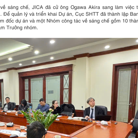
về sáng chế, JICA đã cử ông Ogawa Akira sang làm việc t
 . Để quản lý và triển khai Dự án, Cục SHTT đã thành lập B
ám đốc dự án và một Nhóm công tác về sáng chế gồm 10 thà
làm Trưởng nhóm.