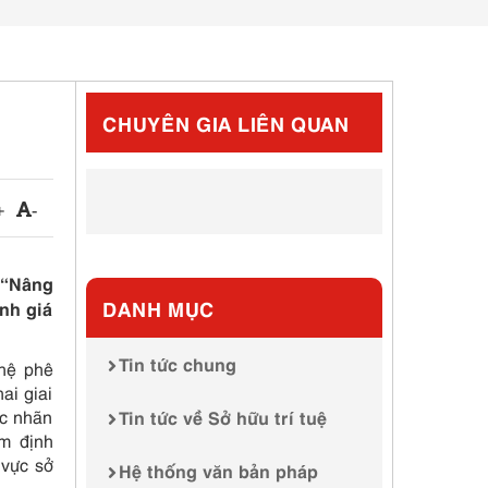
CHUYÊN GIA LIÊN QUAN
+
-
 “Nâng
DANH MỤC
nh giá
Tin tức chung
hệ phê
ai giai
ực nhãn
Tin tức về Sở hữu trí tuệ
ẩm định
 vực sở
Hệ thống văn bản pháp