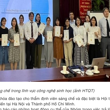
g chế trong lĩnh vực công nghệ sinh học
(ảnh HTQT)
hóa đào tạo cho thẩm định viên sáng chế và đặc biệt là Hội 
iến tại Hà Nội và Thành phố Hồ Chí Minh.
g báo cáo những hoạt động cụ thể của Nhóm trong việc trả l