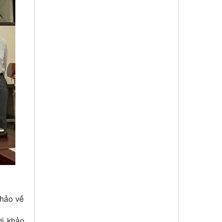
thảo về
ời khảo