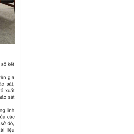
 số kết
yên gia
o sát,
đề xuất
hảo sát
ng lĩnh
của các
sở đó,
ài liệu