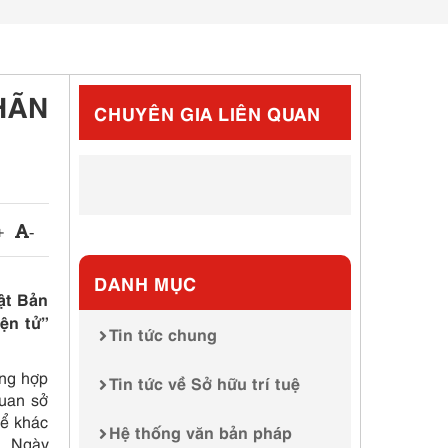
HÃN
CHUYÊN GIA LIÊN QUAN
+
-
DANH MỤC
ật Bản
ện tử”
Tin tức chung
ộng hợp
Tin tức về Sở hữu trí tuệ
quan sở
hể khác
Hệ thống văn bản pháp
. Ngày