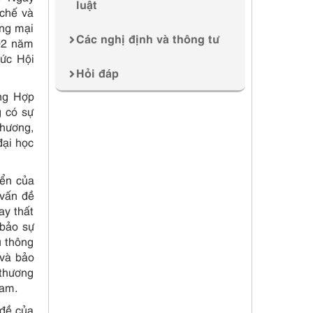
luật
chế và
ơng mại
Các nghị định và thông tư
 02 năm
hức Hội
Hỏi đáp
ng Hợp
g có sự
Thương,
đại học
iển của
 vấn đề
ay thất
 bảo sự
u thông
 và bảo
 thương
Nam.
 đề của