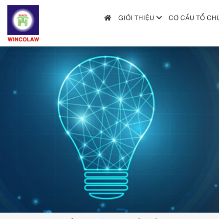
GIỚI THIỆU
CƠ CẤU TỔ CH
GIỚI THIỆU
CƠ CẤU TỔ CHỨC
DỊCH VỤ
HƯỚNG DẪN NỘP ĐƠN
TRA CỨU SỞ HỮU TRÍ TUỆ
TIN TỨC & VĂN BẢN PHÁP LUẬT
HỎI ĐÁP