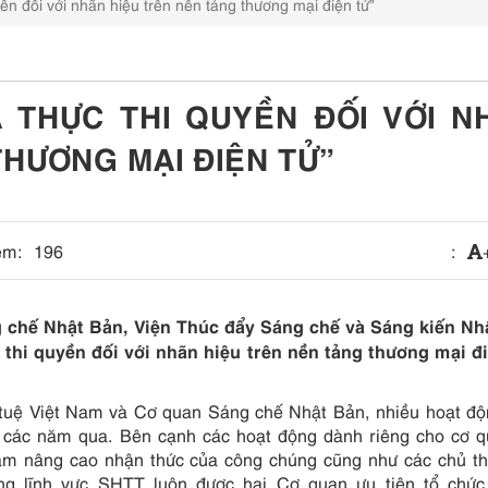
ền đối với nhãn hiệu trên nền tảng thương mại điện tử”
 THỰC THI QUYỀN ĐỐI VỚI N
THƯƠNG MẠI ĐIỆN TỬ”
em:
196
:
g chế Nhật Bản, Viện Thúc đẩy Sáng chế và Sáng kiến Nh
 thi quyền đối với nhãn hiệu trên nền tảng thương mại đi
 tuệ Việt Nam và Cơ quan Sáng chế Nhật Bản, nhiều hoạt đ
ng các năm qua. Bên cạnh các hoạt động dành riêng cho cơ 
nhằm nâng cao nhận thức của công chúng cũng như các chủ t
ong lĩnh vực SHTT luôn được hai Cơ quan ưu tiên tổ chức