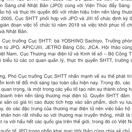
n Sáng chế Nhật Bản (JPO) cùng với Viện Thúc đẩy Sáng 
ảo hộ và thực thi quyền đối với nhãn hiệu trên nền tảng thư
ăm 2005, Cục SHTT phối hợp với JPO và JIII tổ chức định kỳ
 gián đoạn việc tổ chức từ năm 2019 và việc khôi phục tổ c
 và Nhật Bản.
ó Cục trưởng Cục SHTT; bà YOSHINO Sachiyo, Trưởng phò
ến từ JPO, APIC/JIII, JETRO Băng Cốc, JICA. Hội thảo cũn
iệt Nam, Cục Thương mại điện tử và Kinh tế số – Bộ Công 
iểu từ các cơ quan quản lý, thực thi quyền SHTT, trường 
ồng, Phó Cục trưởng Cục SHTT nhấn mạnh về xu thế phát tr
nền kinh tế đổi mới sáng tạo toàn cầu hiện nay. Trong đó, các
 quan trọng, là một trong các yếu tố tạo nên sự thành công h
 doanh trên nền tảng thương mại điện tử. Quyền SHTT đảm
ài sản có giá trị cao được tích hợp vào sản phẩm, dịch vụ lư
ậy, do các đặc trưng của thương mại điện tử nên việc bảo hộ
khăn hơn rất nhiều so với thương mại truyền thống, nhất là
t ra với hầu hết các quốc gia trên thế giới, trong đó có Việt 
uốc tế JPO trong phần khai mạc Hội thảo cũng chia sẻ chủ