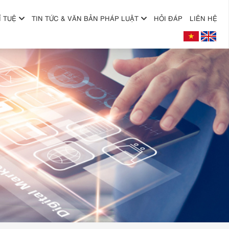
Í TUỆ
TIN TỨC & VĂN BẢN PHÁP LUẬT
HỎI ĐÁP
LIÊN HỆ
+
+
+
+
+
+