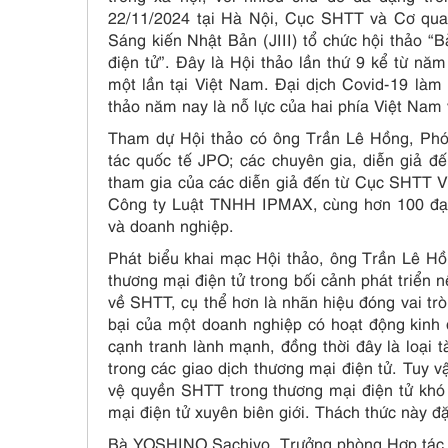
22/11/2024 tại Hà Nội, Cục SHTT và Cơ qua
Sáng kiến Nhật Bản (JIII) tổ chức hội thảo “B
điện tử”. Đây là Hội thảo lần thứ 9 kể từ n
một lần tại Việt Nam. Đại dịch Covid-19 làm
thảo năm nay là nỗ lực của hai phía Việt Nam
Tham dự Hội thảo có ông Trần Lê Hồng, Ph
tác quốc tế JPO; các chuyên gia, diễn giả đ
tham gia của các diễn giả đến từ Cục SHTT V
Công ty Luật TNHH IPMAX, cùng hơn 100 đại b
và doanh nghiệp.
Phát biểu khai mạc Hội thảo, ông Trần Lê H
thương mại điện tử trong bối cảnh phát triển 
về SHTT, cụ thể hơn là nhãn hiệu đóng vai trò
bại của một doanh nghiệp có hoạt động kinh
cạnh tranh lành mạnh, đồng thời đây là loại t
trong các giao dịch thương mại điện tử. Tuy v
vệ quyền SHTT trong thương mại điện tử khó 
mại điện tử xuyên biên giới. Thách thức này đặ
Bà YOSHINO Sachiyo, Trưởng phòng Hợp tác q