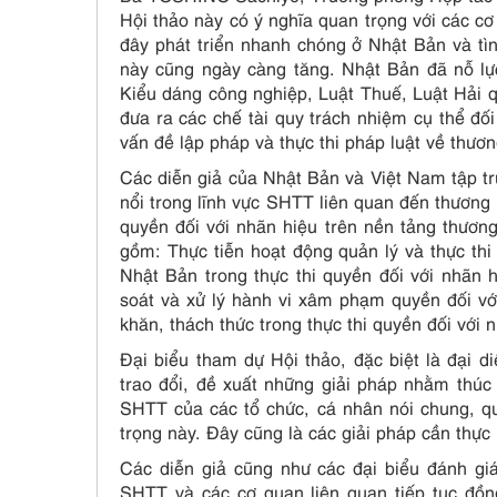
Hội thảo này có ý nghĩa quan trọng với các c
đây phát triển nhanh chóng ở Nhật Bản và t
này cũng ngày càng tăng. Nhật Bản đã nỗ lực
Kiểu dáng công nghiệp, Luật Thuế, Luật Hải q
đưa ra các chế tài quy trách nhiệm cụ thể đố
vấn đề lập pháp và thực thi pháp luật về thươ
Các diễn giả của Nhật Bản và Việt Nam tập tr
nổi trong lĩnh vực SHTT liên quan đến thương 
quyền đối với nhãn hiệu trên nền tảng thươn
gồm: Thực tiễn hoạt động quản lý và thực th
Nhật Bản trong thực thi quyền đối với nhãn 
soát và xử lý hành vi xâm phạm quyền đối vớ
khăn, thách thức trong thực thi quyền đối với 
Đại biểu tham dự Hội thảo, đặc biệt là đại d
trao đổi, đề xuất những giải pháp nhằm thúc
SHTT của các tổ chức, cá nhân nói chung, qu
trọng này. Đây cũng là các giải pháp cần thực
Các diễn giả cũng như các đại biểu đánh gi
SHTT và các cơ quan liên quan tiếp tục đồn