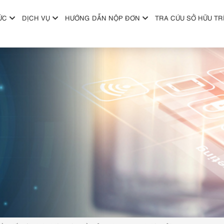
ỨC
DỊCH VỤ
HƯỚNG DẪN NỘP ĐƠN
TRA CỨU SỞ HỮU TR