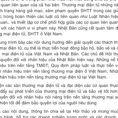
ơ quan liên quan của cả hai bên. Thương mại điện tử những 
ình trạng hàng giả mạo, xâm phạm quyền SHTT trong các gi
 trong hoàn thiện các luật có liên quan như Luật Nhãn hiệ
uan… và thiết lập cơ chế phối hợp giữa các cơ quan liên qu
i với các hành vi vi phạm này. Nhật Bản cũng rất quan tâm 
ng mại điện tử, SHTT ở Việt Nam.
ung trình bày các nội dung hướng đến giải quyết các thách t
mại điện tử, cụ thể là thực tiễn hoạt động bảo hộ, bảo vệ và 
g mại điện tử của Việt Nam và Nhật Bản. Các chủ đề Hội t
i quyền đối với nhãn hiệu của Nhật Bản hiện nay; Những nỗ 
hiệu trên nền tảng TMĐT; Quy định pháp luật và thực tiễn 
i nhãn hiệu trên nền tảng thương mại điện ở Việt Nam; Nh
nhãn hiệu trên nền tảng thương mại điện tử tại Việt Nam.
iện các sàn thương mại điện tử và đại diện các cơ quan thực
 đẩy sự phát triển của thương mại điện tử và bảo vệ tốt hơ
yền đối với nhãn hiệu nói riêng trên nền tảng thương mại 
 hiện tốt để đảm bảo quyền lợi của người tiêu dùng.
á cao nội dung, thông tin chia sẻ tại Hội thảo và mong m
g hành, hỗ trợ các doanh nghiệp trong nước và các doanh