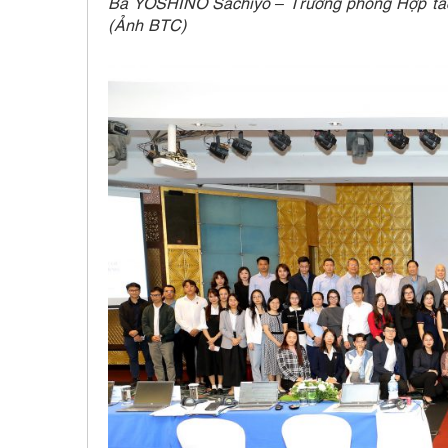
Bà YOSHINO Sachiyo – Trưởng phòng Hợp tác 
(Ảnh BTC)