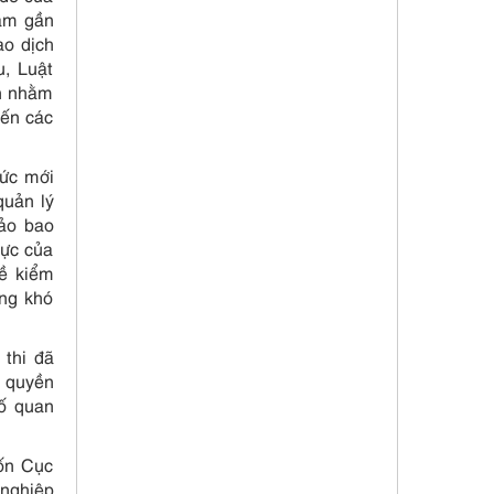
năm gần
ao dịch
u, Luật
an nhằm
đến các
hức mới
quản lý
hảo bao
lực của
về kiểm
ững khó
 thi đã
n quyền
số quan
uốn Cục
 nghiệp