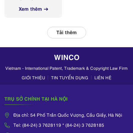
các nền tảng
nghị Sở Y tế các
mạng xã hội
Xem thêm
tỉnh, thành phố
thường xuyên phối
hợp với các đơn vị
liên quan, tập
Tải thêm
trung kiểm tra
hoạt động kinh
doanh mỹ phẩm
WINCO
trên TikTok,
Zalo,...
Vietnam - International Patent, Trademark & Copyright Law Firm
GIỚI THIỆU
TIN TUYỂN DỤNG
LIÊN HỆ
TRỤ SỞ CHÍNH TẠI HÀ NỘI
Địa chỉ: 54 Phố Trần Quốc Vượng, Cầu Giấy, Hà Nội
Tel: (84-24) 3 7628119 * (84-24) 3 7628185