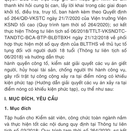
thanh khi hỏi cung bị can, lấy lời khai trong các giai đoạn
khởi tố, điều tra, truy tố, ban hành kèm theo Quyết định
số 264/QĐ-VKSTC ngày 21/7/2020 của Viện trưởng Viện
KSND tối cao (Quy trình tạm thời số 264/2020); sơ kết
thực hiện Thông tư liên tịch số 06/2018/TTLT-VKSNDTC-
TANDTC-BCA-BTP-BLĐTBXH ngày 21/12/2018 về phối
hợp thực hiện một số quy định của BLTTHS về thủ tục tố
tụng đối với người dưới 18 tuổi (Thông tư liên tịch số
06/2018) và hướng dẫn thực
hành quyền công tố, kiểm sát giải quyết các vụ án giết
người, hủy hoại tài sản, chống người thi hành công vụ,
gây rối trật tự công cộng xảy ra tại điểm nóng có khiếu
kiện phức tạp (Hướng dẫn giải quyết các vụ án xảy ra tại
điểm nóng có khiếu kiện phức tạp), cụ thể như sau:
I. MỤC ĐÍCH, YÊU CẦU
1. Mục đích
Tập huấn cho Kiểm sát viên, công chức toàn ngành nắm
và thực hiện tốt các nội dung quy định tại Thông tư liên
tịch số 03/2018; Quy trình tạm thời số 264/2020; sơ kết