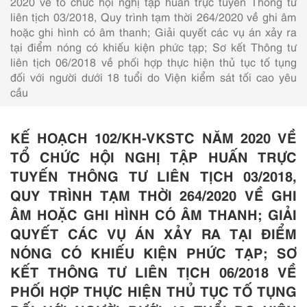
2020 về tổ chức hội nghị tập huấn trực tuyến Thông tư
liên tịch 03/2018, Quy trình tạm thời 264/2020 về ghi âm
hoặc ghi hình có âm thanh; Giải quyết các vụ án xảy ra
tại điểm nóng có khiếu kiện phức tạp; Sơ kết Thông tư
liên tịch 06/2018 về phối hợp thực hiện thủ tục tố tụng
đối với người dưới 18 tuổi do Viện kiểm sát tối cao yêu
cầu
KẾ HOẠCH 102/KH-VKSTC NĂM 2020 VỀ
TỔ CHỨC HỘI NGHỊ TẬP HUẤN TRỰC
TUYẾN THÔNG TƯ LIÊN TỊCH 03/2018,
QUY TRÌNH TẠM THỜI 264/2020 VỀ GHI
ÂM HOẶC GHI HÌNH CÓ ÂM THANH; GIẢI
QUYẾT CÁC VỤ ÁN XẢY RA TẠI ĐIỂM
NÓNG CÓ KHIẾU KIỆN PHỨC TẠP; SƠ
KẾT THÔNG TƯ LIÊN TỊCH 06/2018 VỀ
PHỐI HỢP THỰC HIỆN THỦ TỤC TỐ TỤNG