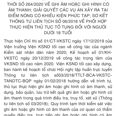
THỜI SỐ 264/2020 VỀ GHI ÂM HOẶC GHI HÌNH CÓ
ÂM THANH; GIẢI QUYẾT CÁC VỤ ÁN XẢY RA TẠI
ĐIỂM NÓNG CÓ KHIẾU KIỆN PHỨC TẠP; SƠ KẾT
THÔNG TƯ LIÊN TỊCH SỐ 06/2018 VỀ PHỐI HỢP
THỰC HIỆN THỦ TỤC TỐ TỤNG ĐỐI VỚI NGƯỜI
DƯỚI 18 TUỔI
Thực hiện Chỉ thị số 01/CT-VKSTC ngày 17/12/2019 của
Viện trưởng Viện KSND tối cao về công tác của ngành
Kiểm sát nhân dân năm 2020; Kế hoạch số 01/KH-
VKSTC ngày 20/12/2019 về công tác trọng tâm của
VKSND tối cao năm 2020. Viện KSND tối cao xây dựng,
ban hành kế hoạch tổ chức Hội nghị tập huấn trực tuyến
Thông tư liên tịch số03/2018/TTLT-BCA-VKSTC-
TANDTC-BQP ngày 01/02/2018 hướng dẫn về trình tự,
thủ tục thực hiện ghi âm hoặc ghi hình có âm thanh, sử
dụng, bảo quản, lưu trữ kết quả ghi âm hoặc ghi hình có
âm thanh trong quá trình điều tra, truy tố, xét xử (Thông
tư liên tịch số 03/2018); Quy trình tạm thời kiểm sát việc
ghi âm hoặc ghi hình có âm thanh của cơ quan có thẩm
quyền điều tra, trực tiếp ghi âm hoặc ghi hình có âm