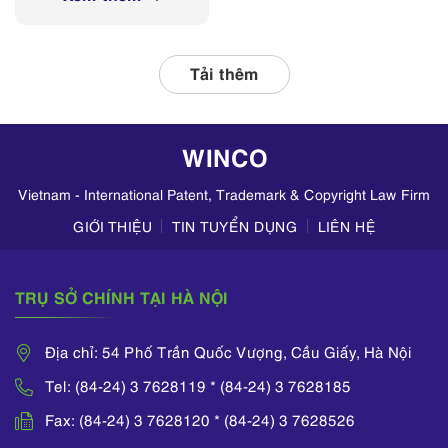
tỉnh, thành phố
thường xuyên phối
hợp với các đơn vị
liên quan, tập
Tải thêm
trung kiểm tra
hoạt động kinh
doanh mỹ phẩm
WINCO
trên TikTok,
Zalo,...
Vietnam - International Patent, Trademark & Copyright Law Firm
GIỚI THIỆU
TIN TUYỂN DỤNG
LIÊN HỆ
TRỤ SỞ CHÍNH TẠI HÀ NỘI
Địa chỉ: 54 Phố Trần Quốc Vượng, Cầu Giấy, Hà Nội
Tel: (84-24) 3 7628119 * (84-24) 3 7628185
Fax: (84-24) 3 7628120 * (84-24) 3 7628526