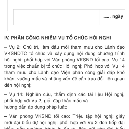
…….. ngày 6
IV. PHÂN CÔNG NHIỆM VỤ TỔ CHỨC HỘI NGHỊ
–
Vụ 2:
Chủ trì, làm đầu mối tham mưu cho Lãnh đạo
VKSNDTC tổ chức và xây dựng nội dung chương trình
hội nghị; phối hợp với Văn phòng VKSND tối cao, Vụ 14
trong việc chuẩn bị tổ chức Hội nghị; Phối hợp với Vụ 14
tham mưu cho Lãnh đạo Viện phân công giải đáp khó
khăn, vướng mắc và những vấn đề cần trao đổi liên quan
đến hội nghị;
– Vụ 14:
Nghiên cứu, thẩm định các tài liệu Hội nghị,
phối hợp với Vụ 2, giải đáp thắc mắc và
hướng dẫn áp dụng pháp luật;
– Văn phòng VKSND tối cao:
Triệu tập hội nghị; giấy
mời đại biểu dự hội nghị; phối hợp với Vụ 2 đón tiếp đại
biểu; dẫn chương trình; in ấn tài liệu gửi cho đại biểu