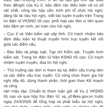
theo đềnghị của Vụ 2; bảo đảm các điều kiện về cơ sở
vật chất, công tác hậu cần, kinh phí tổ chức hội nghị;
đăng tải tài liệu hội nghị, viết bài tuyên truyền trên Trang
tin điện tử VKSND tối cao; phối hợp các đơn vị liên quan
bảo đảm an ninh, an toàn cho hội nghị.
– Cục 2 và Viện kiểm sát cấp tỉnh:
Có trách nhiệm bảo
đảm điều kiện kỹ thuật truyền hình trực tuyến kết nối
giữa các điểm cầu.
– Báo Bảo vệ pháp luật, Tạp chí Kiểm sát, Truyền hình
kiểm sát, Trang tin điện tử Viện KSND tối cao:
Có trách
nhiệm tuyên truyền, đưa tin hội nghị.
– Thủ trưởng các đơn vị tham dự tại điểm cầu trung tâm
và các điểm cầu trực tuyến:
Cử công chức tham gia hội
nghị đầy đủ, đúng thành phần, thời gian theo Kế hoạch
và công
văn triệu tập; Chuẩn bị tham luận gửi về Vụ 2 VKSND
tối cao và qua hộp thư điện tử:
vp_y2@vks.gov.vn
trước
ngày 24/9/2020 để tổng hợp và phát biểu tại hội nghị;
các khó khăn, vướng mắc, kiến nghị và những vấn đề