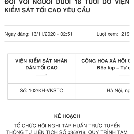
ĐỐI VỚI NGƯỜI DƯỚI 18 TUỔI DO VIỆN
KIỂM SÁT TỐI CAO YÊU CẦU
Ngày đăng:
13/11/2020 - 02:51
Lượt xem:
219
VIỆN KIỂM SÁT NHÂN
CỘNG HÒA XÃ HỘI CH
DÂN TỐI CAO
Độc lập – Tự d
——-
———
Số: 102/KH-VKSTC
Hà Nội, ngà
KẾ HOẠCH
TỔ CHỨC HỘI NGHỊ TẬP HUẤN TRỰC TUYẾN
THÔNG TƯ LIÊN TỊCH SỐ 03/2018, QUY TRÌNH TẠM