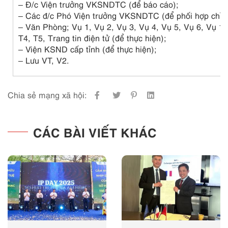
– Đ/c Viện trưởng VKSNDTC (để báo cáo);
– Các đ/c Phó Viện trưởng VKSNDTC (để phối hợp chỉ đ
– Văn Phòng; Vụ 1, Vụ 2, Vụ 3, Vụ 4, Vụ 5, Vụ 6, Vụ 14
T4, T5, Trang tin điện tử (để thực hiện);
– Viện KSND cấp tỉnh (để thực hiện);
– Lưu VT, V2.
Chia sẻ mạng xã hội:
CÁC BÀI VIẾT KHÁC