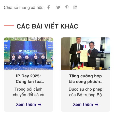
Chia sẻ mạng xã hội:
CÁC BÀI VIẾT KHÁC
IP Day 2025:
Tăng cường hợp
Cùng lan tỏa
tác song phương
‘nhịp điệu’ của
giữa Cục Sở hữu
Trong bối cảnh
Được sự cho phép
sở hữu trí tuệ
trí tuệ với Viện
chuyển đổi số và
của Bộ trưởng Bộ
trong kỷ nguyên
Sở hữu công
cách mạng công
Khoa học và
số
nghiệp Cộng
Xem thêm
Xem thêm
nghiệp 4.0 diễn ra
Công nghệ, từ
hoà Pháp
mạnh mẽ, sở hữu
ngày 03-