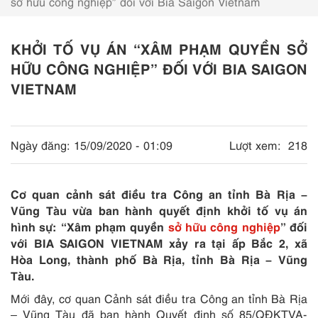
sở hữu công nghiệp” đối với Bia Saigon Vietnam
KHỞI TỐ VỤ ÁN “XÂM PHẠM QUYỀN SỞ
HỮU CÔNG NGHIỆP” ĐỐI VỚI BIA SAIGON
VIETNAM
Ngày đăng:
15/09/2020 - 01:09
Lượt xem:
218
Cơ quan cảnh sát điều tra Công an tỉnh Bà Rịa –
Vũng Tàu vừa ban hành quyết định khởi tố vụ án
hình sự: “Xâm phạm quyền
sở hữu công nghiệp
” đối
với BIA SAIGON VIETNAM xảy ra tại ấp Bắc 2, xã
Hòa Long, thành phố Bà Rịa, tỉnh Bà Rịa – Vũng
Tàu.
Mới đây, cơ quan Cảnh sát điều tra Công an tỉnh Bà Rịa
– Vũng Tàu đã ban hành Quyết định số 85/QĐKTVA-