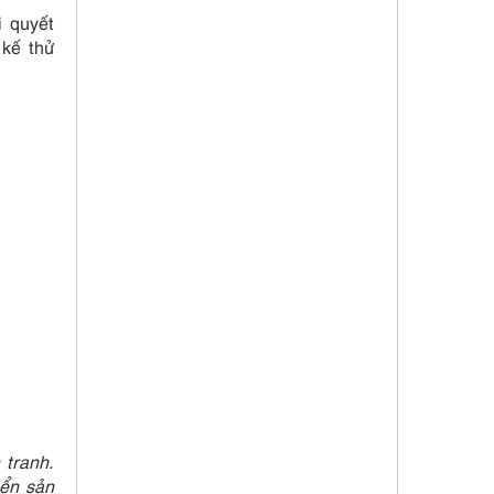
i quyết
 kế thử
 tranh.
iển sản