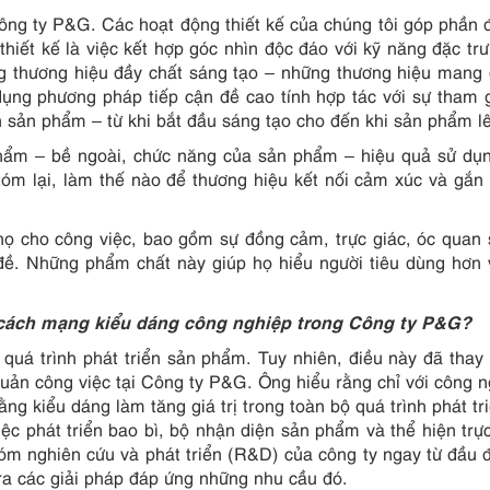
g ty P&G. Các hoạt động thiết kế của chúng tôi góp phần 
hiết kế là việc kết hợp góc nhìn độc đáo với kỹ năng đặc tr
g thương hiệu đầy chất sáng tạo – những thương hiệu mang
dụng phương pháp tiếp cận đề cao tính hợp tác với sự tham 
ển sản phẩm – từ khi bắt đầu sáng tạo cho đến khi sản phẩm l
phẩm – bề ngoài, chức năng của sản phẩm – hiệu quả sử dụ
tóm lại, làm thế nào để thương hiệu kết nối cảm xúc và gắn 
họ cho công việc, bao gồm sự đồng cảm, trực giác, óc quan 
 đề. Những phẩm chất này giúp họ hiểu người tiêu dùng hơn
cách mạng kiểu dáng công nghiệp trong Công ty P&G?
quá trình phát triển sản phẩm. Tuy nhiên, điều này đã thay 
uản công việc tại Công ty P&G. Ông hiểu rằng chỉ với công n
ằng kiểu dáng làm tăng giá trị trong toàn bộ quá trình phát tr
ệc phát triển bao bì, bộ nhận diện sản phẩm và thể hiện trự
hóm nghiên cứu và phát triển (R&D) của công ty ngay từ đầu
 ra các giải pháp đáp ứng những nhu cầu đó.