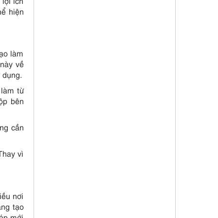
lợi ích
hể hiện
tạo làm
 này về
 dụng.
 làm từ
hộp bên
ông cần
Thay vì
iều nơi
áng tạo
háp mới