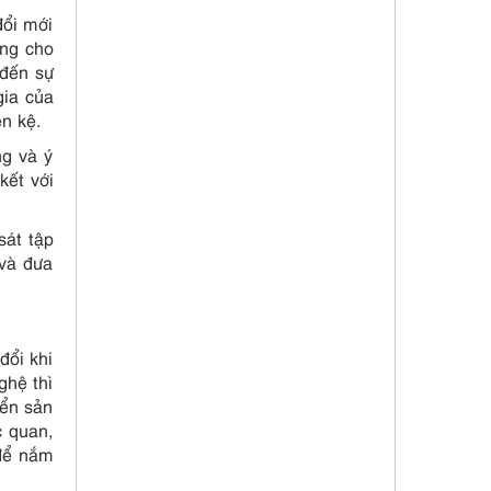
đổi mới
ưng cho
 đến sự
gia của
ên kệ.
ng và ý
kết với
sát tập
 và đưa
đổi khi
ghệ thì
iển sản
c quan,
 để nắm