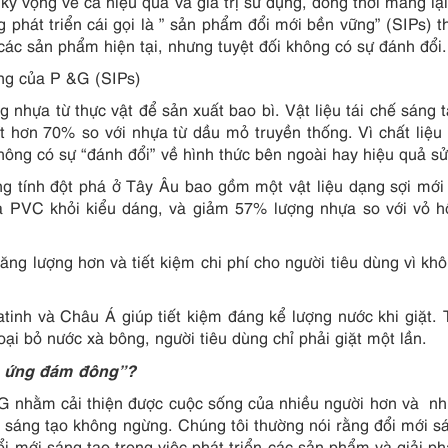
 vọng về cả hiệu quả và giá trị sử dụng, đồng thời mang lại 
phát triển cái gọi là ” sản phẩm đổi mới bền vững” (SIPs) t
 các sản phẩm hiện tại, nhưng tuyệt đối không có sự đánh đổi.
ững của P &G (SIPs)
 nhựa từ thực vật để sản xuất bao bì. Vật liệu tái chế sáng 
ít hơn 70% so với nhựa từ dầu mỏ truyền thống. Vì chất liệu
ng có sự “đánh đổi” về hình thức bên ngoài hay hiệu quả sử
ng tính đột phá ở Tây Âu bao gồm một vật liệu dạng sợi mới
ựa PVC khỏi kiểu dáng, và giảm 57% lượng nhựa so với vỏ 
năng lượng hơn và tiết kiệm chi phí cho người tiêu dùng vì kh
inh và Châu Á giúp tiết kiệm đáng kể lượng nước khi giặt. 
ại bỏ nước xà bông, người tiêu dùng chỉ phải giặt một lần.
g ứng đám đông”?
G nhằm cải thiện được cuộc sống của nhiều người hơn và nh
ới sáng tạo không ngừng. Chúng tôi thường nói rằng đổi mới s
đổi mới sáng tạo trong việc phát triển các sản phẩm và giải p