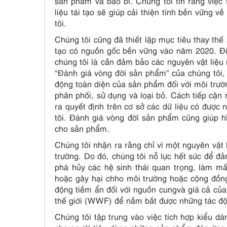
sản phẩm và bao bì. Chúng tôi tin rằng việc 
liệu tái tạo sẽ giúp cải thiện tính bền vững 
tôi.
Chúng tôi cũng đã thiết lập mục tiêu thay thế
tạo có nguồn gốc bền vững vào năm 2020. Điề
chúng tôi là cần đảm bảo các nguyên vật liệu
“Đánh giá vòng đời sản phẩm” của chúng tôi,
động toàn diện của sản phẩm đối với môi trườ
phân phối, sử dụng và loại bỏ. Cách tiếp cận 
ra quyết định trên cơ sở các dữ liệu có được
tôi. Đánh giá vòng đời sản phẩm cũng giúp h
cho sản phẩm.
Chúng tôi nhận ra rằng chỉ vì một nguyên vật 
trường. Do đó, chúng tôi nỗ lực hết sức để đ
phá hủy các hệ sinh thái quan trọng, làm mấ
hoặc gây hại chho môi trường hoặc cộng đồng 
động tiềm ẩn đối với nguồn cungvà giá cả củ
thế giới (WWF) để nắm bắt được những tác độ
Chúng tôi tập trung vào việc tích hợp kiểu 