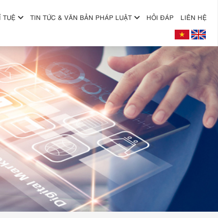
Í TUỆ
TIN TỨC & VĂN BẢN PHÁP LUẬT
HỎI ĐÁP
LIÊN HỆ
+
+
+
+
+
+