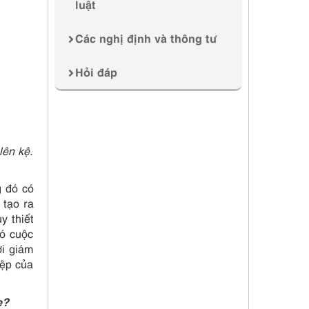
luật
Các nghị định và thông tư
Hỏi đáp
lên kệ.
g đó có
 tạo ra
y thiết
ó cuộc
ời giám
iệp của
e?