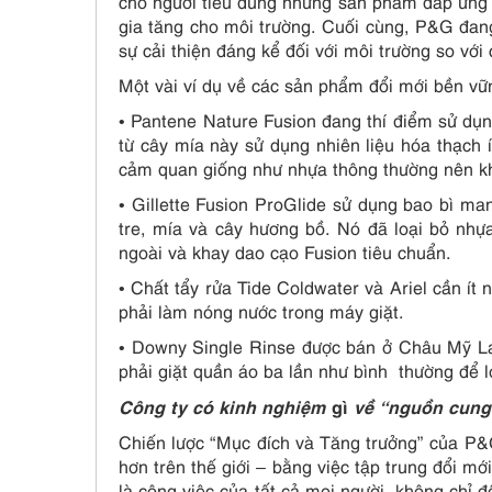
cho người tiêu dùng những sản phẩm đáp ứng kỳ
gia tăng cho môi trường. Cuối cùng, P&G đang 
sự cải thiện đáng kể đối với môi trường so với
Một vài ví dụ về các sản phẩm đổi mới bền v
• Pantene Nature Fusion đang thí điểm sử dụng
từ cây mía này sử dụng nhiên liệu hóa thạch 
cảm quan giống như nhựa thông thường nên khô
• Gillette Fusion ProGlide sử dụng bao bì ma
tre, mía và cây hương bồ. Nó đã loại bỏ nh
ngoài và khay dao cạo Fusion tiêu chuẩn.
• Chất tẩy rửa Tide Coldwater và Ariel cần ít 
phải làm nóng nước trong máy giặt.
• Downy Single Rinse được bán ở Châu Mỹ Lat
phải giặt quần áo ba lần như bình thường để lo
Công ty có kinh nghiệm
gì
về “nguồn cun
Chiến lược “Mục đích và Tăng trưởng” của P&
hơn trên thế giới – bằng việc tập trung đổi m
là công việc của tất cả mọi người, không chỉ 