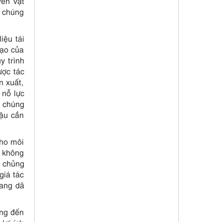
yên vật
a chúng
iệu tái
tạo của
y trình
ược tác
n xuất,
 nỗ lực
a chúng
hậu cần
cho môi
g không
t chủng
giá tác
oang dã
ang đến