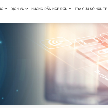
ỨC
DỊCH VỤ
HƯỚNG DẪN NỘP ĐƠN
TRA CỨU SỞ HỮU TR