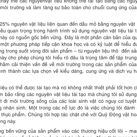
thay thế các nguyênvật liệu không thể tái tạo bằng các ngu
về môi trường và làm tăng sự bảo toàn cho chuỗi cung ứng củ
 25% nguyên vật liệu liên quan đến dầu mỏ bằng nguyên vật l
u quan trọng trong hành trình sử dụng nguyên vật liệu tái 
 này có nguồn gốc bền vững. Đây là một phần căn bản của qu
 một phương pháp tiếp cận khoa học và có kỷ luật để hiểu đ
ng trong suốt vòng đời sản phẩm – từ nguyên liệu thô đến sả
này cho phép chúng tôi hiểu rõ đâu là trọng tâm để tập trung
 nhằm cải thiện vấn đề về môi trường trong các sản phẩm củ
ình thành các lựa chọn về kiểu dáng, cung ứng và dịch vụ 
liệu có thể được tái tạo mà nó không nhất thiết phải tốt hơn 
ảm bảo rằng các nguyên vật liệu tái tạo mà chúng tôi sử dụn
t đi môi trường sống của các loài sinh vật có nguy cơ tuyệ
nhân sinh. Một trong các nỗ lực đó là việc chúng tôi đánh 
a thực phẩm. Chúng tôi hợp tác chặt chẽ với Quỹ Động vật h
ng này.
dáng bền vững của sản phẩm vào các thương hiệu cốt lõi – m