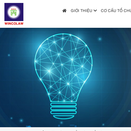
GIỚI THIỆU
CƠ CẤU TỔ CH
GIỚI THIỆU
CƠ CẤU TỔ CHỨC
DỊCH VỤ
HƯỚNG DẪN NỘP ĐƠN
TRA CỨU SỞ HỮU TRÍ TUỆ
TIN TỨC & VĂN BẢN PHÁP LUẬT
HỎI ĐÁP