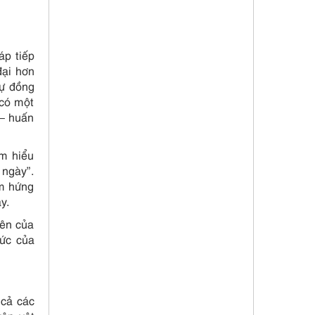
áp tiếp
đại hơn
sự đồng
 có một
 – huấn
ìm hiểu
 ngày”.
ảm hứng
y.
iên của
hức của
 cả các