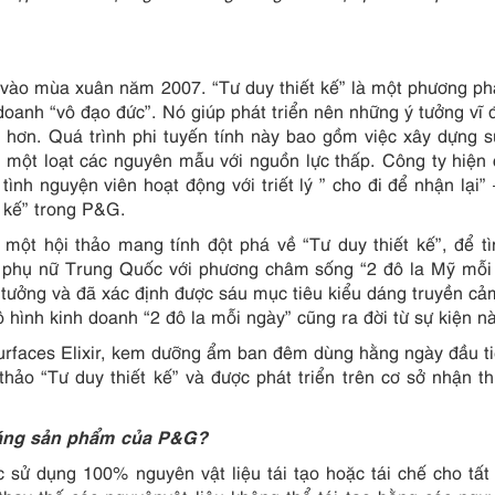
 vào mùa xuân năm 2007. “Tư duy thiết kế” là một phương ph
doanh “vô đạo đức”. Nó giúp phát triển nên những ý tưởng vĩ 
 hơn. Quá trình phi tuyến tính này bao gồm việc xây dựng 
a một loạt các nguyên mẫu với nguồn lực thấp. Công ty hiện
nh nguyện viên hoạt động với triết lý ” cho đi để nhận lại”
t kế” trong P&G.
một hội thảo mang tính đột phá về “Tư duy thiết kế”, để t
 phụ nữ Trung Quốc với phương châm sống “2 đô la Mỹ mỗi
ý tưởng và đã xác định được sáu mục tiêu kiểu dáng truyền c
hình kinh doanh “2 đô la mỗi ngày” cũng ra đời từ sự kiện nà
urfaces Elixir, kem dưỡng ẩm ban đêm dùng hằng ngày đầu t
thảo “Tư duy thiết kế” và được phát triển trên cơ sở nhận t
 dáng sản phẩm của P&G?
 sử dụng 100% nguyên vật liệu tái tạo hoặc tái chế cho tất