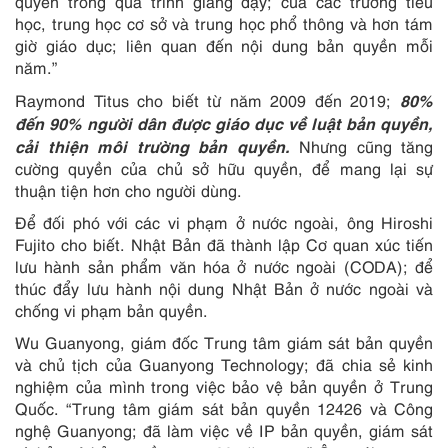
quyền trong quá trình giảng dạy; của các trường tiểu
học, trung học cơ sở và trung học phổ thông và hơn tám
giờ giáo dục; liên quan đến nội dung bản quyền mỗi
năm.”
80%
Raymond Titus cho biết từ năm 2009 đến 2019;
đến 90% người dân được giáo dục về luật bản quyền,
cải thiện môi trường bản quyền.
Nhưng cũng tăng
cường quyền của chủ sở hữu quyền, để mang lại sự
thuận tiện hơn cho người dùng.
Để đối phó với các vi phạm ở nước ngoài, ông Hiroshi
Fujito cho biết. Nhật Bản đã thành lập Cơ quan xúc tiến
lưu hành sản phẩm văn hóa ở nước ngoài (CODA); để
thúc đẩy lưu hành nội dung Nhật Bản ở nước ngoài và
chống vi phạm bản quyền.
Wu Guanyong, giám đốc Trung tâm giám sát bản quyền
và chủ tịch của Guanyong Technology; đã chia sẻ kinh
nghiệm của mình trong việc bảo vệ bản quyền ở Trung
Quốc. “Trung tâm giám sát bản quyền 12426 và Công
nghệ Guanyong; đã làm việc về IP bản quyền, giám sát