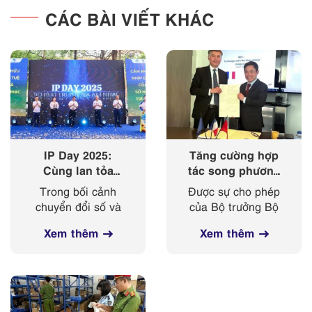
CÁC BÀI VIẾT KHÁC
IP Day 2025:
Tăng cường hợp
Cùng lan tỏa
tác song phương
‘nhịp điệu’ của
giữa Cục Sở hữu
Trong bối cảnh
Được sự cho phép
sở hữu trí tuệ
trí tuệ với Viện
chuyển đổi số và
của Bộ trưởng Bộ
trong kỷ nguyên
Sở hữu công
cách mạng công
Khoa học và
số
nghiệp Cộng
Xem thêm
Xem thêm
nghiệp 4.0 diễn ra
Công nghệ, từ
hoà Pháp
mạnh mẽ, sở hữu
ngày 03-
trí tuệ ngày càng
08/4/2025, đoàn
đóng vai trò then
công tác của Cục
chốt trong bảo vệ
Sở hữu trí tuệ, do