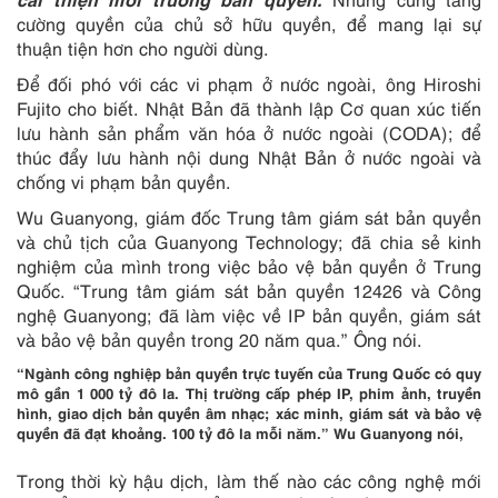
cường quyền của chủ sở hữu quyền, để mang lại sự
thuận tiện hơn cho người dùng.
Để đối phó với các vi phạm ở nước ngoài, ông Hiroshi
Fujito cho biết. Nhật Bản đã thành lập Cơ quan xúc tiến
lưu hành sản phẩm văn hóa ở nước ngoài (CODA); để
thúc đẩy lưu hành nội dung Nhật Bản ở nước ngoài và
chống vi phạm bản quyền.
Wu Guanyong, giám đốc Trung tâm giám sát bản quyền
và chủ tịch của Guanyong Technology; đã chia sẻ kinh
nghiệm của mình trong việc bảo vệ bản quyền ở Trung
Quốc. “Trung tâm giám sát bản quyền 12426 và Công
nghệ Guanyong; đã làm việc về IP bản quyền, giám sát
và bảo vệ bản quyền trong 20 năm qua.” Ông nói.
“Ngành công nghiệp bản quyền trực tuyến của Trung Quốc có quy
mô gần 1 000 tỷ đô la. Thị trường cấp phép IP, phim ảnh, truyền
hình, giao dịch bản quyền âm nhạc; xác minh, giám sát và bảo vệ
quyền đã đạt khoảng. 100 tỷ đô la mỗi năm.” Wu Guanyong nói,
Trong thời kỳ hậu dịch, làm thế nào các công nghệ mới