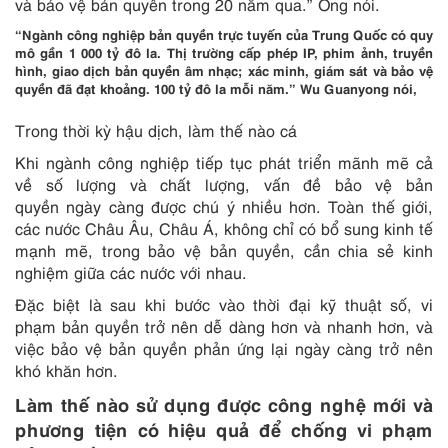
và bảo vệ bản quyền trong 20 năm qua.” Ông nói.
“Ngành công nghiệp bản quyền trực tuyến của Trung Quốc có quy
mô gần 1 000 tỷ đô la. Thị trường cấp phép IP, phim ảnh, truyền
hình, giao dịch bản quyền âm nhạc; xác minh, giám sát và bảo vệ
quyền đã đạt khoảng. 100 tỷ đô la mỗi năm.” Wu Guanyong nói,
Trong thời kỳ hậu dịch, làm thế nào cá
Khi ngành công nghiệp tiếp tục phát triển mãnh mẽ cả
về số lượng và chất lượng, vấn đề bảo vệ bản
quyền ngày càng được chú ý nhiều hơn. Toàn thế giới,
các nước Châu Âu, Châu Á, không chỉ có bổ sung kinh tế
mạnh mẽ, trong bảo vệ bản quyền, cần chia sẻ kinh
nghiệm giữa các nước với nhau.
Đặc biệt là sau khi bước vào thời đại kỹ thuật số, vi
phạm bản quyền trở nên dễ dàng hơn và nhanh hơn, và
việc bảo vệ bản quyền phản ứng lại ngày càng trở nên
khó khăn hơn.
Làm thế nào
sử dụng
được
công nghệ mới và
phương tiện có
hiệu quả
để
chống vi phạm