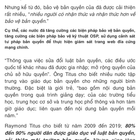
Nhưng kể từ đó, bảo vệ bản quyền của đã được cải thiện
rất nhiều, “
nhiều người có nhận thức và nhận thức hơn về
bảo vệ bản quyền
.”
Cụ thể, các nước đã tăng cường các biện pháp bảo vệ bản quyền,
tăng cường các biện pháp bảo vệ kỹ thuật OSP, sử dụng cảnh sát
tư pháp bản quyền để thực hiện giám sát trang web đĩa cứng
mạng chính.
“Thông qua việc sửa đổi luật bản quyền, các điều ước
quốc tế khác nhau đã được gia nhập; mở rộng quyền của
chủ sở hữu quyền”. Ông Titus cho biết nhiều nước tập
trung vào giáo dục bản quyền cho những người bình
thường. Đặc biệt là giới trẻ, “bao gồm nội dung bản
quyền trong quá trình giảng dạy; của các trường tiểu
học, trung học cơ sở và trung học phổ thông và hơn tám
giờ giáo dục; liên quan đến nội dung bản quyền mỗi
năm.”
80%
Raymond Titus cho biết từ năm 2009 đến 2019;
đến 90% người dân được giáo dục về luật bản quyền,
cải thiện môi trường bản quyền.
Nhưng cũng tăng