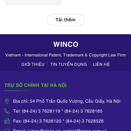
thường xuyên phối
hợp với các đơn vị
liên quan, tập
Tải thêm
trung kiểm tra
hoạt động kinh
doanh mỹ phẩm
WINCO
trên TikTok,
Zalo,...
Vietnam - International Patent, Trademark & Copyright Law Firm
GIỚI THIỆU
TIN TUYỂN DỤNG
LIÊN HỆ
TRỤ SỞ CHÍNH TẠI HÀ NỘI
Địa chỉ: 54 Phố Trần Quốc Vượng, Cầu Giấy, Hà Nội
Tel: (84-24) 3 7628119 * (84-24) 3 7628185
Fax: (84-24) 3 7628120 * (84-24) 3 7628526
Email: winco@winco.vn; patent@winco.com.vn