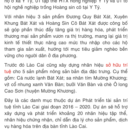
hộ ở xã Y Tý, 01 tập thể HTX nông nghiệp Y Tý và 01 tổ
hội nghề nghiệp trồng Hoàng sin cô tại Y Tý.
Với nhãn hiệu 3 sản phẩm Đương Quy Bát Xát, Xuyên
Khung Bát Xát và Hoàng Sin Cô Bát Xát được công bố
sẽ góp phần thúc đẩy tăng giá trị hàng hóa, phát triển
thương mại sản phẩm vươn ra thị trường, mang lại giá trị
kinh tế thiết thực nâng cao mức thu nhập cho các hộ
tham gia sản xuất, hướng tới mục tiêu giảm nghèo bền
vững cho người dân ở địa phương.
Trước đó Lào Cai cũng xây dựng nhãn hiệu
sở hữu trí
tuệ
cho 5 sản phẩm nông sản bản địa đặc trưng. Cụ thể
gồm: Cá nước lạnh Bát Xát; sa nhân tím Mường Khương;
vịt cổ nhung xanh Văn Bàn; bưởi Văn Bàn và chè Ô long
Cao Sơn (huyện Mường Khương).
Đây là các danh mục thuộc dự án Phát triển tài sản trí
tuệ tỉnh Lào Cai giai đoạn 2016 – 2020. Dự án sẽ hỗ trợ
xây dựng và phát triển khoảng 20 nhãn hiệu tập thể,
nhãn hiệu chứng nhận, chỉ dẫn địa lý cho sản phẩm, dịch
vụ hàng hóa trên địa bàn tỉnh Lào Cai.