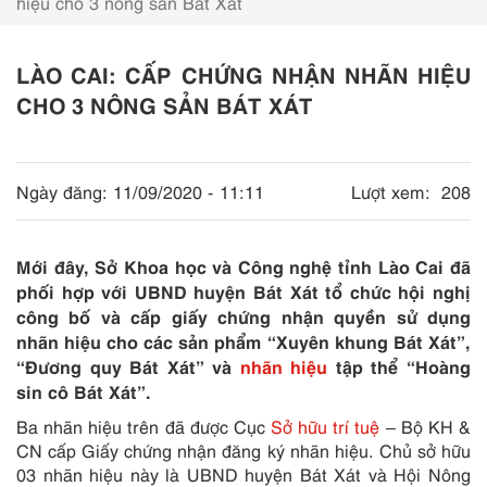
hiệu cho 3 nông sản Bát Xát
LÀO CAI: CẤP CHỨNG NHẬN NHÃN HIỆU
CHO 3 NÔNG SẢN BÁT XÁT
Ngày đăng:
11/09/2020 - 11:11
Lượt xem:
208
Mới đây, Sở Khoa học và Công nghệ tỉnh Lào Cai đã
phối hợp với UBND huyện Bát Xát tổ chức hội nghị
công bố và cấp giấy chứng nhận quyền sử dụng
nhãn hiệu cho các sản phẩm “Xuyên khung Bát Xát”,
“Đương quy Bát Xát” và
nhãn hiệu
tập thể “Hoàng
sin cô Bát Xát”.
Ba nhãn hiệu trên đã được Cục
Sở hữu trí tuệ
– Bộ KH &
CN cấp Giấy chứng nhận đăng ký nhãn hiệu. Chủ sở hữu
03 nhãn hiệu này là UBND huyện Bát Xát và Hội Nông