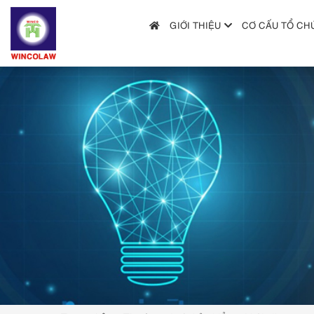
GIỚI THIỆU
CƠ CẤU TỔ CH
GIỚI THIỆU
CƠ CẤU TỔ CHỨC
DỊCH VỤ
HƯỚNG DẪN NỘP ĐƠN
TRA CỨU SỞ HỮU TRÍ TUỆ
TIN TỨC & VĂN BẢN PHÁP LUẬT
HỎI ĐÁP