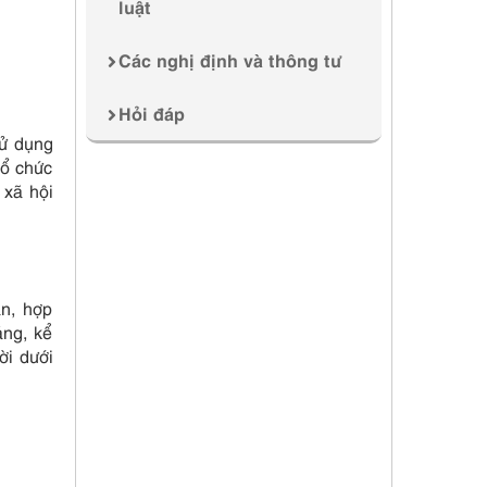
luật
Các nghị định và thông tư
Hỏi đáp
sử dụng
tổ chức
 xã hội
ạn, hợp
áng, kể
ời dưới