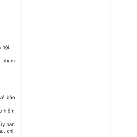
 hội.
vi phạm
 về bảo
ảo hiểm
 Ủy ban
u, chi,