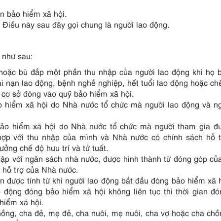
n bảo hiểm xã hội.
4 Điều này sau đây gọi chung là người lao động.
 như sau:
hoặc bù đắp một phần thu nhập của người lao động khi họ 
i nạn lao động, bệnh nghề nghiệp, hết tuổi lao động hoặc chế
cơ sở đóng vào quỹ bảo hiểm xã hội.
ảo hiểm xã hội do Nhà nước tổ chức mà người lao động và n
 bảo hiểm xã hội do Nhà nước tổ chức mà người tham gia đ
p với thu nhập của mình và Nhà nước có chính sách hỗ tr
ởng chế độ hưu trí và tử tuất.
 lập với ngân sách nhà nước, được hình thành từ đóng góp củ
ự hỗ trợ của Nhà nước.
an được tính từ khi người lao động bắt đầu đóng bảo hiểm xã 
 động đóng bảo hiểm xã hội không liên tục thì thời gian đ
 hiểm xã hội.
hồng, cha đẻ, mẹ đẻ, cha nuôi, mẹ nuôi, cha vợ hoặc cha ch