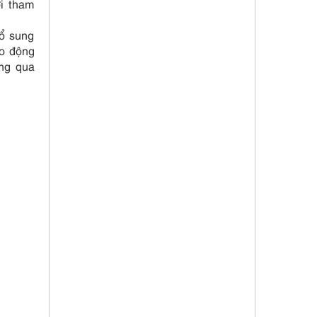
ời tham
bổ sung
ao động
ông qua