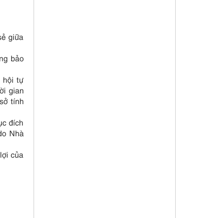
sẻ giữa
óng bảo
 hội tự
ời gian
sở tính
ục đích
 do Nhà
lợi của