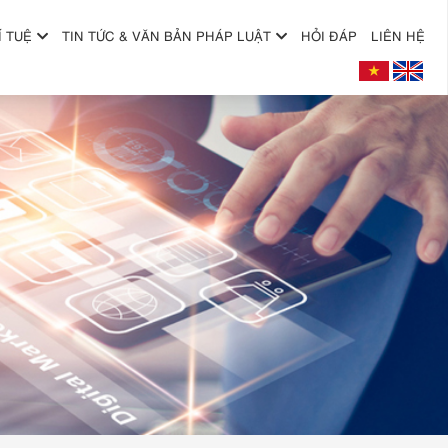
Í TUỆ
TIN TỨC & VĂN BẢN PHÁP LUẬT
HỎI ĐÁP
LIÊN HỆ
+
+
+
+
+
+