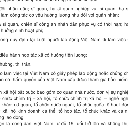
ội nhân dân; sĩ quan, hạ sĩ quan nghiệp vụ, sĩ quan, hạ 
làm công tác cơ yếu hưởng lương như đối với quân nhân;
ạ sĩ quan, chiến sĩ công an nhân dân phục vụ có thời hạn; h
 hưởng sinh hoạt phí;
đồng quy định tại Luật người lao động Việt Nam đi làm việc
điều hành hợp tác xã có hưởng tiền lương;
hường, thị trấn.
o làm việc tại Việt Nam có giấy phép lao động hoặc chứng c
an có thẩm quyền của Việt Nam cấp được tham gia bảo hiểm
m xã hội bắt buộc bao gồm cơ quan nhà nước, đơn vị sự nghi
ổ chức chính trị – xã hội, tổ chức chính trị xã hội – nghề ngh
 khác; cơ quan, tổ chức nước ngoài, tổ chức quốc tế hoạt độ
 xã, hộ kinh doanh cá thể, tổ hợp tác, tổ chức khác và cá 
ng lao động.
n là công dân Việt Nam từ đủ 15 tuổi trở lên và không th