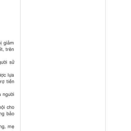
bị giảm
t, trên
gười sử
ược lựa
ợ tiền
a người
hội cho
óng bảo
ồng, mẹ