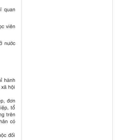
sĩ quan
ọc viên
 ở nước
hỉ hành
 xã hội
ệp, đơn
iệp, tổ
ng trên
nhân có
uộc đối