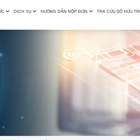
ỨC
DỊCH VỤ
HƯỚNG DẪN NỘP ĐƠN
TRA CỨU SỞ HỮU TR