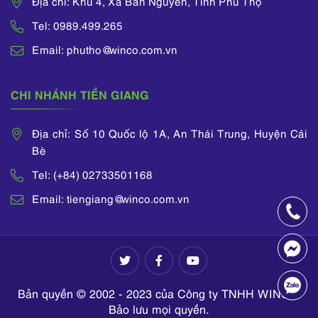
Địa chỉ: Khu 4, Xã Bản Nguyên, Tỉnh Phú Thọ
Tel: 0989.499.265
Email: phutho@winco.com.vn
CHI NHÁNH TIỀN GIANG
Địa chỉ: Số 10 Quốc lộ 1A, An Thái Trung, Huyện Cái
Bè
Tel: (+84) 02733501168
Email: tiengiang@winco.com.vn
Bản quyền © 2002 - 2023 của Công ty TNHH WINCO.
Bảo lưu mọi quyền.