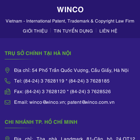
doanh mỹ phẩm
WINCO
trên TikTok,
Zalo,...
Vietnam - International Patent, Trademark & Copyright Law Firm
GIỚI THIỆU
TIN TUYỂN DỤNG
LIÊN HỆ
TRỤ SỞ CHÍNH TẠI HÀ NỘI
Địa chỉ: 54 Phố Trần Quốc Vượng, Cầu Giấy, Hà Nội
Tel: (84-24) 3 7628119 * (84-24) 3 7628185
Fax: (84-24) 3 7628120 * (84-24) 3 7628526
Email: winco@winco.vn; patent@winco.com.vn
CHI NHÁNH TP. HỒ CHÍ MINH
Địa chỉ: Tòa nhà Landmark 81-Căn hộ 24.OT12