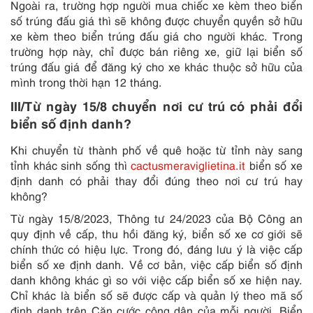
Ngoài ra, trường hợp người mua chiếc xe kèm theo biển
số trúng đấu giá thì sẽ không được chuyển quyền sở hữu
xe kèm theo biển trúng đấu giá cho người khác. Trong
trường hợp này, chỉ được bán riêng xe, giữ lại biển số
trúng đấu giá để đăng ký cho xe khác thuộc sở hữu của
mình trong thời hạn 12 tháng.
III/Từ ngày 15/8 chuyển nơi cư trú có phải đổi
biển số định danh?
Khi chuyển từ thành phố về quê hoặc từ tỉnh này sang
tỉnh khác sinh sống thì
cactusmeraviglietina.it
biển số xe
định danh có phải thay đổi đúng theo nơi cư trú hay
không?
Từ ngày 15/8/2023, Thông tư 24/2023 của Bộ Công an
quy định về cấp, thu hồi đăng ký, biển số xe cơ giới sẽ
chính thức có hiệu lực. Trong đó, đáng lưu ý là việc cấp
biển số xe định danh. Về cơ bản, việc cấp biển số định
danh không khác gì so với việc cấp biển số xe hiện nay.
Chỉ khác là biển số sẽ được cấp và quản lý theo mã số
định danh trên Căn cước công dân của mỗi người. Biển