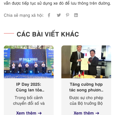
vẫn được tiếp tục sử dụng xe đó để lưu thông trên đường.
Chia sẻ mạng xã hội:
CÁC BÀI VIẾT KHÁC
IP Day 2025:
Tăng cường hợp
Cùng lan tỏa
tác song phương
‘nhịp điệu’ của
giữa Cục Sở hữu
Trong bối cảnh
Được sự cho phép
sở hữu trí tuệ
trí tuệ với Viện
chuyển đổi số và
của Bộ trưởng Bộ
trong kỷ nguyên
Sở hữu công
cách mạng công
Khoa học và
số
nghiệp Cộng
Xem thêm
Xem thêm
nghiệp 4.0 diễn ra
Công nghệ, từ