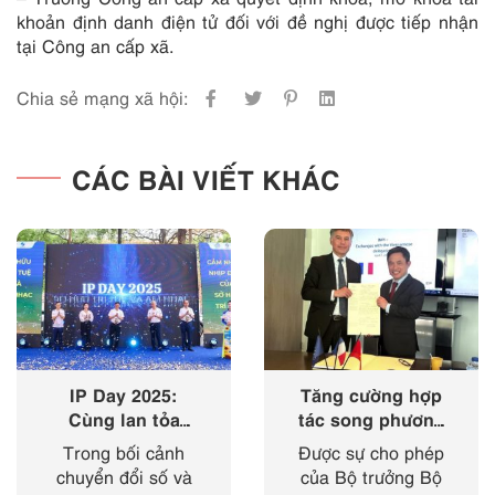
khoản định danh điện tử đối với đề nghị được tiếp nhận
tại Công an cấp xã.
Chia sẻ mạng xã hội:
CÁC BÀI VIẾT KHÁC
IP Day 2025:
Tăng cường hợp
Cùng lan tỏa
tác song phương
‘nhịp điệu’ của
giữa Cục Sở hữu
Trong bối cảnh
Được sự cho phép
sở hữu trí tuệ
trí tuệ với Viện
chuyển đổi số và
của Bộ trưởng Bộ
trong kỷ nguyên
Sở hữu công