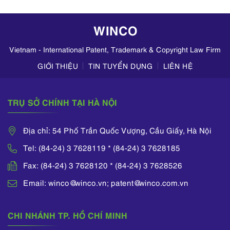
hoạt động kinh
doanh mỹ phẩm
WINCO
trên TikTok,
Zalo,...
Vietnam - International Patent, Trademark & Copyright Law Firm
GIỚI THIỆU
TIN TUYỂN DỤNG
LIÊN HỆ
TRỤ SỞ CHÍNH TẠI HÀ NỘI
Địa chỉ: 54 Phố Trần Quốc Vượng, Cầu Giấy, Hà Nội
Tel: (84-24) 3 7628119 * (84-24) 3 7628185
Fax: (84-24) 3 7628120 * (84-24) 3 7628526
Email: winco@winco.vn; patent@winco.com.vn
CHI NHÁNH TP. HỒ CHÍ MINH