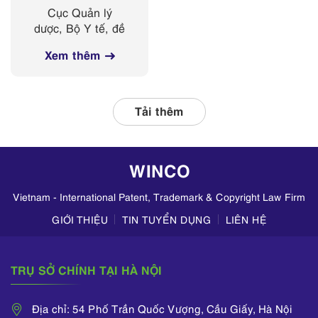
động kinh doanh
Cục Quản lý
mỹ phẩm trên
dược, Bộ Y tế, đề
các nền tảng
nghị Sở Y tế các
mạng xã hội
Xem thêm
tỉnh, thành phố
thường xuyên phối
hợp với các đơn vị
liên quan, tập
Tải thêm
trung kiểm tra
hoạt động kinh
doanh mỹ phẩm
WINCO
trên TikTok,
Zalo,...
Vietnam - International Patent, Trademark & Copyright Law Firm
GIỚI THIỆU
TIN TUYỂN DỤNG
LIÊN HỆ
TRỤ SỞ CHÍNH TẠI HÀ NỘI
Địa chỉ: 54 Phố Trần Quốc Vượng, Cầu Giấy, Hà Nội