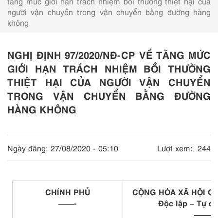
tăng mức giới hạn trách nhiệm bồi thường thiệt hại của
người vận chuyển trong vận chuyển bằng đường hàng
không
NGHỊ ĐỊNH 97/2020/NĐ-CP VỀ TĂNG MỨC
GIỚI HẠN TRÁCH NHIỆM BỒI THƯỜNG
THIỆT HẠI CỦA NGƯỜI VẬN CHUYỂN
TRONG VẬN CHUYỂN BẰNG ĐƯỜNG
HÀNG KHÔNG
Ngày đăng:
27/08/2020 - 05:10
Lượt xem:
244
CHÍNH PHỦ
CỘNG HÒA XÃ HỘI C
——-
Độc lập – Tự d
———