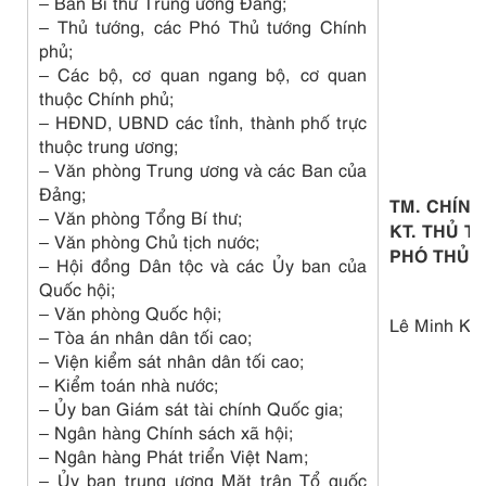
– Ban Bí thư Trung ương Đảng;
– Thủ tướng, các Phó Thủ tướng Chính
phủ;
– Các bộ, cơ quan ngang bộ, cơ quan
thuộc Chính phủ;
– HĐND, UBND các tỉnh, thành phố trực
thuộc trung ương;
– Văn phòng Trung ương và các Ban của
Đảng;
TM. CHÍNH
– Văn phòng Tổng Bí thư;
KT. THỦ T
– Văn phòng Chủ tịch nước;
PHÓ THỦ 
– Hội đồng Dân tộc và các Ủy ban của
Quốc hội;
– Văn phòng Quốc hội;
Lê Minh Khá
– Tòa án nhân dân tối cao;
– Viện kiểm sát nhân dân tối cao;
– Kiểm toán nhà nước;
– Ủy ban Giám sát tài chính Quốc gia;
– Ngân hàng Chính sách xã hội;
– Ngân hàng Phát triển Việt Nam;
– Ủy ban trung ương Mặt trận Tổ quốc