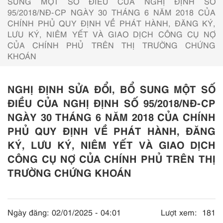
SUNG MỘT SỐ ĐIỀU CỦA NGHỊ ĐỊNH SỐ
95/2018/NĐ-CP NGÀY 30 THÁNG 6 NĂM 2018 CỦA
CHÍNH PHỦ QUY ĐỊNH VỀ PHÁT HÀNH, ĐĂNG KÝ,
LƯU KÝ, NIÊM YẾT VÀ GIAO DỊCH CÔNG CỤ NỢ
CỦA CHÍNH PHỦ TRÊN THỊ TRƯỜNG CHỨNG
KHOÁN
NGHỊ ĐỊNH SỬA ĐỔI, BỔ SUNG MỘT SỐ
ĐIỀU CỦA NGHỊ ĐỊNH SỐ 95/2018/NĐ-CP
NGÀY 30 THÁNG 6 NĂM 2018 CỦA CHÍNH
PHỦ QUY ĐỊNH VỀ PHÁT HÀNH, ĐĂNG
KÝ, LƯU KÝ, NIÊM YẾT VÀ GIAO DỊCH
CÔNG CỤ NỢ CỦA CHÍNH PHỦ TRÊN THỊ
TRƯỜNG CHỨNG KHOÁN
Ngày đăng:
02/01/2025 - 04:01
Lượt xem:
181