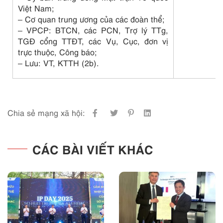
Việt Nam;
– Cơ quan trung ương của các đoàn thể;
– VPCP: BTCN, các PCN, Trợ lý TTg,
TGĐ cổng TTĐT, các Vụ, Cục, đơn vị
trực thuộc, Công báo;
– Lưu: VT, KTTH (2b).
Chia sẻ mạng xã hội:
CÁC BÀI VIẾT KHÁC