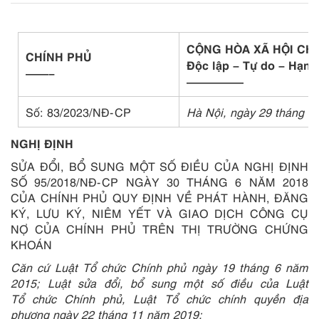
CỘNG HÒA XÃ HỘI CH
CHÍNH PHỦ
Độc lập – Tự do – Hạnh
——–
—————
Số: 83/2023/NĐ-CP
Hà Nội, ngày 29 tháng 1
NGHỊ ĐỊNH
SỬA ĐỔI, BỔ SUNG MỘT SỐ ĐIỀU CỦA NGHỊ ĐỊNH
SỐ 95/2018/NĐ-CP NGÀY 30 THÁNG 6 NĂM 2018
CỦA CHÍNH PHỦ QUY ĐỊNH VỀ PHÁT HÀNH, ĐĂNG
KÝ, LƯU KÝ, NIÊM YẾT VÀ GIAO DỊCH CÔNG CỤ
NỢ CỦA CHÍNH PHỦ TRÊN THỊ TRƯỜNG CHỨNG
KHOÁN
Căn cứ Luật Tổ chức Chính phủ ngày 19 tháng 6 năm
2015; Luật sửa đổi, bổ sung một số điều của Luật
Tổ chức Chính phủ, Luật Tổ chức chính quyền địa
phương ngày 22 tháng 11 năm 2019;