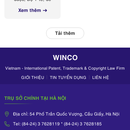
các nền tảng
nghị Sở Y tế các
mạng xã hội
Xem thêm
tỉnh, thành phố
thường xuyên phối
hợp với các đơn vị
liên quan, tập
Tải thêm
trung kiểm tra
hoạt động kinh
doanh mỹ phẩm
WINCO
trên TikTok,
Zalo,...
Vietnam - International Patent, Trademark & Copyright Law Firm
GIỚI THIỆU
TIN TUYỂN DỤNG
LIÊN HỆ
TRỤ SỞ CHÍNH TẠI HÀ NỘI
Địa chỉ: 54 Phố Trần Quốc Vượng, Cầu Giấy, Hà Nội
Tel: (84-24) 3 7628119 * (84-24) 3 7628185