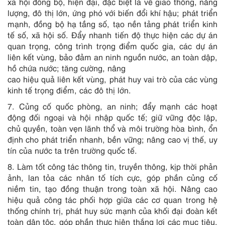
xã hội đồng bộ, hiện đại, đặc biệt là về giao thông, năng
lượng, đô thị lớn, ứng phó với biến đổi khí hậu; phát triển
mạnh, đồng bộ hạ tầng số, tạo nền tảng phát triển kinh
tế số, xã hội số. Đẩy nhanh tiến độ thực hiện các dự án
quan trọng, công trình trọng điểm quốc gia, các dự án
liên kết vùng, bảo đảm an ninh nguồn nước, an toàn dập,
hồ chứa nước; tăng cường, nâng
cao hiệu quả liên kết vùng, phát huy vai trò của các vùng
kinh tế trọng điểm, các đô thị lớn.
7. Củng cố quốc phòng, an ninh; đẩy mạnh các hoạt
động đối ngoại và hội nhập quốc tế; giữ vững độc lập,
chủ quyền, toàn vẹn lãnh thổ và môi trường hòa bình, ổn
định cho phát triển nhanh, bền vững; nâng cao vị thế, uy
tín của nước ta trên trường quốc tế.
8. Làm tốt công tác thông tin, truyền thông, kịp thời phản
ảnh, lan tỏa các nhân tố tích cực, góp phần củng cố
niềm tin, tạo đồng thuận trong toàn xã hội. Nâng cao
hiệu quả công tác phối hợp giữa các cơ quan trong hệ
thống chính trị, phát huy sức mạnh của khối đại đoàn kết
toàn dân tộc, góp phần thực hiện thắng lợi các mục tiêu,