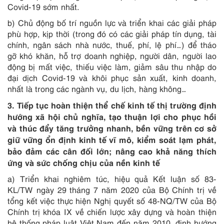
Covid-19 sớm nhất.
b) Chủ động bố trí nguồn lực và triển khai các giải pháp
phù hợp, kịp thời (trong đó có các giải pháp tín dụng, tài
chính, ngân sách nhà nước, thuế, phí, lệ phí…) để tháo
gỡ khó khăn, hỗ trợ doanh nghiệp, người dân, người lao
động bị mất việc, thiếu việc làm, giảm sâu thu nhập do
đại dịch Covid-19 và khôi phục sản xuất, kinh doanh,
nhất là trong các ngành vụ, du lịch, hàng không…
3. Tiếp tục hoàn thiện thể chế kinh tế thị trường định
hướng xã hội chủ nghĩa, tạo thuận lợi cho phục hồi
và thúc đẩy tăng trưởng nhanh, bền vững trên cơ sở
giữ vững ổn định kinh tế vĩ mô, kiểm soát lạm phát,
bảo đảm các cân đối lớn; nâng cao khả năng thích
ứng và sức chống chịu của nền kinh tế
a) Triển khai nghiêm túc, hiệu quả Kết luận số 83-
KL/TW ngày 29 tháng 7 năm 2020 của Bộ Chính trị về
tổng kết việc thực hiện Nghị quyết số 48-NQ/TW của Bộ
Chính trị khóa IX về chiến lược xây dựng và hoàn thiện
hệ thống pháp luật Việt Nam đến năm 2010, định hướng