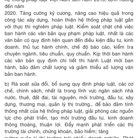
đến năm
2020. Tăng cường kỷ cương, nâng cao hiệu quả trong
công tác xây dựng, hoàn thiện hệ thống pháp luật gắn
với thực thi nghiêm pháp luật. Kiểm soát chặt chẽ việc
ban hành các văn bản quy phạm pháp luật, nhất là các
văn bản có quy định liên quan đến điều kiện đầu tư, kinh
doanh, thủ tục hành chính, chế độ báo cáo, kiểm tra
chuyên ngành, tiêu chuẩn, quy chuẩn. Kịp thời ban hành
các văn bản quy định chi tiết thi hành Luật mới ban
hành, bảo đảm chất lượng và giảm thiểu số lượng văn
bản ban hành.
b) Rà soát sửa đổi, bổ sung quy định pháp luật, các cơ
chế, chính sách, nhất là trong lĩnh vực ngân sách nhà
nước, thuê, đất đai, tài nguyên, môi trường, đầu tư, xây
dựng, thương mại, quản lý thị trường… để bảo đảm tính
thống nhất của hệ thống pháp luật, giải phóng các nguồn
lực cho phát triển, tạo môi trường đầu tư, kinh doanh
thông thoáng, thuận lợi. Đẩy mạnh phát triển các thị
trường tài chính, chứng khoán, bảo hiểm; tăng
cường quản lý thị trường trái phiếu doanh nghiệp. Phát