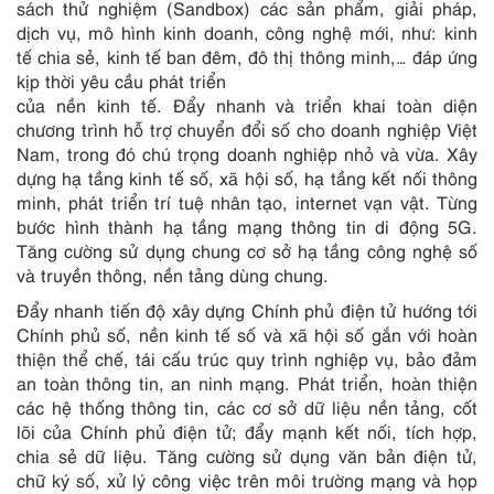
sách thử nghiệm (Sandbox) các sản phẩm, giải pháp,
dịch vụ, mô hình kinh doanh, công nghệ mới, như: kinh
tế chia sẻ, kinh tế ban đêm, đô thị thông minh,… đáp ứng
kịp thời yêu cầu phát triển
của nền kinh tế. Đẩy nhanh và triển khai toàn diện
chương trình hỗ trợ chuyển đổi số cho doanh nghiệp Việt
Nam, trong đó chú trọng doanh nghiệp nhỏ và vừa. Xây
dựng hạ tầng kinh tế số, xã hội số, hạ tầng kết nối thông
minh, phát triển trí tuệ nhân tạo, internet vạn vật. Từng
bước hình thành hạ tầng mạng thông tin di động 5G.
Tăng cường sử dụng chung cơ sở hạ tầng công nghệ số
và truyền thông, nền tảng dùng chung.
Đẩy nhanh tiến độ xây dựng Chính phủ điện tử hướng tới
Chính phủ số, nền kinh tế số và xã hội số gắn với hoàn
thiện thể chế, tái cấu trúc quy trình nghiệp vụ, bảo đảm
an toàn thông tin, an ninh mạng. Phát triển, hoàn thiện
các hệ thống thông tin, các cơ sở dữ liệu nền tảng, cốt
lõi của Chính phủ điện tử; đẩy mạnh kết nối, tích hợp,
chia sẻ dữ liệu. Tăng cường sử dụng văn bản điện tử,
chữ ký số, xử lý công việc trên môi trường mạng và họp