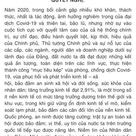
Năm 2020, trong bối cảnh gặp nhiều khó khăn, thách
thức, nhất là tác động, ảnh hưởng nghiêm trọng của đại
dịch Covid-19 và thiên tai, bão lũ, nhưng nhờ sự vào
cuộc tích cực với quyết tâm cao của cả hệ thống chính
trị, sự chỉ đạo, điều hành quyết liệt, kịp thời, hiệu quả
của Chính phủ, Thủ tướng Chính phủ và sự nỗ lực của
các cấp, các ngành, người dân và doanh nghiệp dưới sự
lãnh đạo của Đảng, đất nước ta đã đạt được những kết
quả ấn tượng, toàn diện trên các lĩnh vực, thực hiện
thành công “mục tiêu kép” vừa phòng, chống dịch Covid-
19, vừa phục hồi và phát triển kinh tế – xã
hội, bảo đảm an sinh xã hội và đời sống, sức khỏe của
nhân dân; tăng trưởng kinh tế đạt 2,91%, là một trong số
ít nền kinh tế có mức tăng trưởng dương trên thế giới và
khu vực, trong khi giữ vững ổn định kinh tế vĩ mô, kiểm
soát lạm phát, bảo đảm các cân đối lớn của nền kinh tế.
Quốc phòng, an ninh được tăng cường; trật tự an toàn xã
hội được bảo đảm; vị thế, uy tín của nước ta trên trường
quốc tế tiếp tục được nâng lên. Niềm tin của Nhân dân