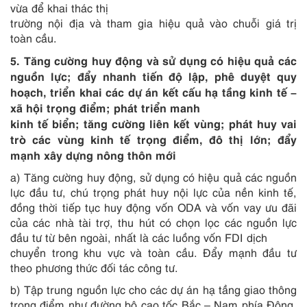
vừa để khai thác thị
trường nội địa và tham gia hiệu quả vào chuỗi giá trị
toàn cầu.
5. Tăng cường huy động và sử dụng có hiệu quả các
nguồn lực; đẩy nhanh tiến độ lập, phê duyệt quy
hoạch, triển khai các dự án kết cấu hạ tầng kinh tế –
xã hội trọng điểm; phát triển manh
kinh tế biển; tăng cường liên kết vùng; phát huy vai
trò các vùng kinh tế trọng điểm, đô thị lớn; đẩy
mạnh xây dựng nông thôn mới
a) Tăng cường huy động, sử dụng có hiệu quả các nguồn
lực đầu tư, chú trọng phát huy nội lực của nền kinh tế,
đồng thời tiếp tục huy động vốn ODA và vốn vay ưu đãi
của các nhà tài trợ, thu hút có chọn lọc các nguồn lực
đầu tư từ bên ngoài, nhất là các luồng vốn FDI dịch
chuyển trong khu vực và toàn cầu. Đẩy mạnh đầu tư
theo phương thức đối tác công tư.
b) Tập trung nguồn lực cho các dự án hạ tầng giao thông
trọng điểm như đường bộ cao tốc Bắc – Nam phía Đông,