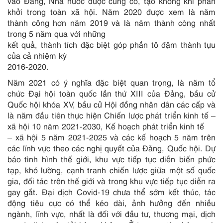
vào Đảng, Nhà nước được củng cố, tạo không khí phấn
khởi trong toàn xã hội. Năm 2020 được xem là năm
thành công hơn năm 2019 và là năm thành công nhất
trong 5 năm qua với những
kết quả, thành tích đặc biệt góp phần tô đậm thành tựu
của cả nhiệm kỳ
2016-2020.
Năm 2021 có ý nghĩa đặc biệt quan trọng, là năm tổ
chức Đại hội toàn quốc lần thứ XIII của Đảng, bầu cử
Quốc hội khóa XV, bầu cử Hội đồng nhân dân các cấp và
là năm đầu tiên thực hiện Chiến lược phát triển kinh tế –
xã hội 10 năm 2021-2030, Kế hoạch phát triển kinh tế
– xã hội 5 năm 2021-2025 và các kế hoạch 5 năm trên
các lĩnh vực theo các nghị quyết của Đảng, Quốc hội. Dự
báo tình hình thế giới, khu vực tiếp tục diễn biến phức
tạp, khó lường, cạnh tranh chiến lược giữa một số quốc
gia, đối tác trên thế giới và trong khu vực tiếp tục diễn ra
gay gắt. Đại dịch Covid-19 chưa thể sớm kết thúc, tác
động tiêu cực có thể kéo dài, ảnh hưởng đến nhiều
ngành, lĩnh vực, nhất là đối với đầu tư, thương mại, dịch