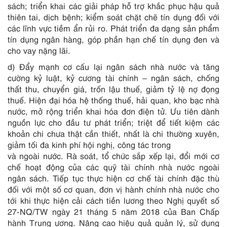
sách; triển khai các giải pháp hỗ trợ khắc phục hậu quả
thiên tai, dịch bệnh; kiểm soát chặt chẽ tín dụng đối với
các lĩnh vực tiềm ẩn rủi ro. Phát triển đa dạng sản phẩm
tín dụng ngân hàng, góp phần hạn chế tín dụng đen và
cho vay nặng lãi.
d) Đẩy mạnh cơ cấu lại ngân sách nhà nước và tăng
cường kỷ luật, kỷ cương tài chính – ngân sách, chống
thất thu, chuyển giá, trốn lậu thuế, giảm tỷ lệ nợ đọng
thuế. Hiện đại hóa hệ thống thuế, hải quan, kho bạc nhà
nước, mở rộng triển khai hóa đơn điện tử. Ưu tiên dành
nguồn lực cho đầu tư phát triển; triệt để tiết kiệm các
khoản chi chưa thật cần thiết, nhất là chi thường xuyên,
giảm tối đa kinh phí hội nghị, công tác trong
và ngoài nước. Rà soát, tổ chức sắp xếp lại, đổi mới cơ
chế hoạt động của các quỹ tài chính nhà nước ngoài
ngân sách. Tiếp tục thực hiện cơ chế tài chính đặc thù
đối với một số cơ quan, đơn vị hành chính nhà nước cho
tới khi thực hiện cải cách tiền lương theo Nghị quyết số
27-NQ/TW ngày 21 tháng 5 năm 2018 của Ban Chấp
hành Trung ương. Nâng cao hiệu quả quản lý, sử dụng