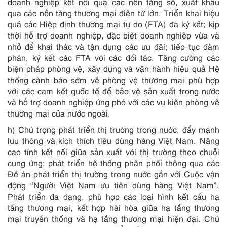
doanh nghiệp kết nối qua các nền tảng số, xuất khẩu
qua các nền tảng thương mại điện tử lớn. Triển khai hiệu
quả các Hiệp định thương mại tự do (FTA) đã ký kết; kịp
thời hỗ trợ doanh nghiệp, đặc biệt doanh nghiệp vừa và
nhỏ để khai thác và tận dụng các ưu đãi; tiếp tục đàm
phán, ký kết các FTA với các đối tác. Tăng cường các
biện pháp phòng vệ, xây dựng và vận hành hiệu quả Hệ
thống cảnh báo sớm về phòng vệ thương mại phù hợp
với các cam kết quốc tế để bảo vệ sản xuất trong nước
và hỗ trợ doanh nghiệp ứng phó với các vụ kiện phòng vệ
thương mại của nước ngoài.
h) Chú trọng phát triển thị trường trong nước, đẩy mạnh
lưu thông và kích thích tiêu dùng hàng Việt Nam. Nâng
cao tính kết nối giữa sản xuất với thị trường theo chuỗi
cung ứng; phát triển hệ thống phân phối thông qua các
Đề án phát triển thị trường trong nước gắn với Cuộc vận
động “Người Việt Nam ưu tiên dùng hàng Việt Nam”.
Phát triển đa dạng, phù hợp các loại hình kết cấu hạ
tầng thương mại, kết hợp hài hòa giữa hạ tầng thương
mại truyền thống và hạ tầng thương mại hiện đại. Chú