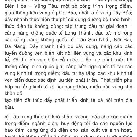
Biên Hòa – Vũng Tàu, một số công trình trọng điểm,
giao thông liên vùng ở phía Bắc, nhất là ở vùng Tây Bắc;
đẩy nhanh thực hiện thu phí sử dụng đường bộ theo hình
thức điện từ không dừng; tập trung đầu tư giai đoạn 1
cảng hàng không quốc tế Long Thành, đầu tư, mở rộng
các cảng hàng không quốc tế: Tân Sơn Nhất, Nội Bài,
Đà Nẵng. Đẩy nhanh tiến độ xây dựng, nâng cấp các
tuyến đường ven biển kết nối liên vùng và các khu kinh
tế, đô thị lớn ven biển cả nước. Tiếp tục phát triển hệ
thống cảng biển quốc gia, cảng cửa ngõ quốc tế tại các
vùng kinh tế trọng điểm; đầu tư hạ tầng các khu kinh tế
ven biển được xác định ưu tiên phát triển. Phát triển phù
hợp hạ tầng kinh tế xã hội nông thôn, miền núi, vùng khó
khăn để
tạo tiền đề thúc đẩy phát triển kinh tế xã hội trên địa
bàn.
c) Tập trung tháo gỡ khó khăn, vướng mắc cho các dự án
trọng điểm ngành điện, huy động tối đa các nguồn lực
bảo đảm cung ứng đủ điện cho sản xuất và sinh hoạt,
tuyệt đối không để thiếu điện. Bảo đảm tăng trưởng điện