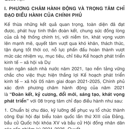
I. PHƯƠNG CHÂM HÀNH ĐỘNG VÀ TRỌNG TÂM CHỈ
ĐẠO ĐIỀU HÀNH CỦA CHÍNH PHỦ
Kế thừa những kết quả quan trọng, toàn diện đã đạt
được, phát huy tinh thần đoàn kết, chung sức đồng lòng
của cả hệ thống chính trị, với niềm tin, khát vọng vươn
lên mạnh mẽ, quyết tâm vượt qua khó khăn, thách thức,
tận dụng tốt thời cơ, nỗ lực phấn đấu hoàn thành vượt
mức các nhiệm vụ, mục tiêu, chỉ tiêu Kế hoạch phát triển
kinh tế – xã hội và Dự
toán ngân sách nhà nước năm 2021, tạo nền tảng vững
chắc cho việc thực hiện thắng lợi Kế hoạch phát triển
kinh tế – xã hội 05 năm giai đoạn 2021-2025, Chính phủ
xác định phương châm hành động của năm 2021
“Đoàn kết, kỷ cương, đổi mới, sáng tạo, khát vọng
là
phát triển”
với 08 trọng tâm chỉ đạo điều hành như sau:
1. Chuẩn bị chu đáo, kỹ lưỡng để phục vụ tổ chức thành
công Đại hội đại biểu toàn quốc lần thứ XIII của Đảng,
bầu cử Quốc hội khóa XV và bầu cử Hội đồng nhân dân
các cấp nhiệm kỳ 2021-2026. Quyết