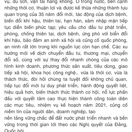
vụ, du lịch, vận tải hàng không. Ở trong nước, bên cạnh
những thời cơ, thuận lợi và được kế thừa những thành tựu
quan trọng của 35 năm đổi mới, tác động của dịch bệnh,
biến đổi khí hậu, thiên tai, hạn hán, xâm nhập mặn tiếp
tục diễn biến phức tạp; yêu cầu cho đầu tư phát triển,
phòng, chống thiên tai, dịch bệnh, ứng phó với biển đổi
khí hậu, bảo đảm an sinh xã hội và củng cố quốc phòng,
an ninh rất lớn trong khi nguồn lực còn hạn chế. Các xu
hướng mới về dịch chuyển đầu tư, thương mại, chuyển
đổi số, cùng với sự thay đổi nhanh chóng của các mô
hình kinh doanh, phương thức sản xuất, tiêu dùng, giao
tiếp xã hội, khoa học công nghệ… vừa là thời cơ, vừa là
thách thức, đòi hỏi chúng ta tuyệt đối không chủ quan,
tiếp tục đổi mới tư duy phát triển, hành động quyết liệt,
hiệu quả hơn, biến thách thức thành cơ hội, nỗ lực phấn
đấu với quyết tâm cao thực hiện thành công toàn diện
các mục tiêu, nhiệm vụ kế hoạch năm 2021, củng cố
niềm tin của người dân, doanh nghiệp, tạo
nền tảng vững chắc để đất nước phát triển nhanh và bền
vững trong thời gian tới theo các Nghị quyết của Đảng,
Quốc hội.