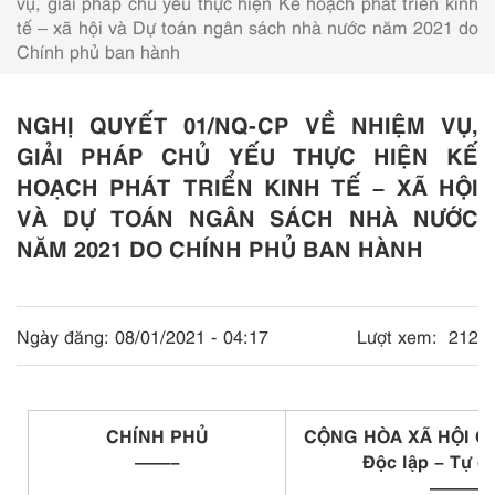
vụ, giải pháp chủ yếu thực hiện Kế hoạch phát triển kinh
tế – xã hội và Dự toán ngân sách nhà nước năm 2021 do
Chính phủ ban hành
NGHỊ QUYẾT 01/NQ-CP VỀ NHIỆM VỤ,
GIẢI PHÁP CHỦ YẾU THỰC HIỆN KẾ
HOẠCH PHÁT TRIỂN KINH TẾ – XÃ HỘI
VÀ DỰ TOÁN NGÂN SÁCH NHÀ NƯỚC
NĂM 2021 DO CHÍNH PHỦ BAN HÀNH
Ngày đăng:
08/01/2021 - 04:17
Lượt xem:
212
CHÍNH PHỦ
CỘNG HÒA XÃ HỘI C
——–
Độc lập – Tự d
———