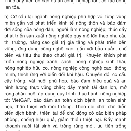
Thúc đẩy tiến độ các dự án công nghiệp lớn, có tác động
lan tỏa.
b) Cơ cấu lại ngành nông nghiệp phù hợp với từng vùng
miền gắn với phát triển kinh tế nông thôn và bảo đảm
đời sống của nông dân, người làm nông nghiệp; thúc đẩy
phát triển sản xuất nông nghiệp quy mô lớn theo nhu cầu
thị trường, nâng cao giá trị gia tăng và phát triển bền
vững, ứng dụng công nghệ cao, gắn với bảo quản, chế
biến và tiêu thụ theo chuỗi giá trị. Khuyến khích phát
triển nông nghiệp xanh, sạch, nông nghiệp sinh thái,
nông nghiệp hữu cơ, nông nghiệp công nghệ cao, thông
minh, thích ứng với biến đổi khí hậu. Chuyển đổi cơ cấu
cây trồng, vật nuôi phù hợp, bảo đảm hiệu quả và an
ninh lương thực vững chắc; đẩy mạnh tái đàn lợn, mở
rộng chăn nuôi áp dụng quy trình thực hành nông nghiệp
tốt VietGAP, bảo đảm an toàn dịch bệnh, an toàn sinh
học, thân thiện với môi trường. Theo dõi chặt chẽ diễn
biến dịch bệnh, thiên tai để chủ động có các biện pháp
phòng, chống hiệu quả, giảm thiểu thiệt hại. Đẩy mạnh
khoanh nuôi tái sinh và trồng rừng mới, ưu tiên trồng