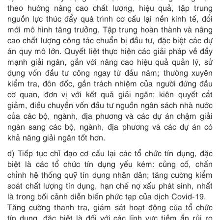
theo hướng nâng cao chất lượng, hiệu quả, tập trung
nguồn lực thúc đẩy quá trình cơ cấu lại nền kinh tế, đổi
mới mô hình tăng trưởng. Tập trung hoàn thành và nâng
cao chất lượng công tác chuẩn bị đầu tư, đặc biệt các dự
án quy mô lớn. Quyết liệt thực hiện các giải pháp về đẩy
mạnh giải ngân, gắn với nâng cao hiệu quả quản lý, sử
dụng vốn đầu tư công ngay từ đầu năm; thường xuyên
kiểm tra, đôn đốc, gắn trách nhiệm của người đứng đầu
cơ quan, đơn vị với kết quả giải ngân; kiên quyết cắt
giảm, điều chuyển vốn đầu tư nguồn ngân sách nhà nước
của các bộ, ngành, địa phương và các dự án chậm giải
ngân sang các bộ, ngành, địa phương và các dự án có
khả năng giải ngân tốt hơn.
d) Tiếp tục chỉ đạo cơ cấu lại các tổ chức tín dụng, đặc
biệt là các tổ chức tín dụng yếu kém: củng cố, chấn
chỉnh hệ thống quỹ tín dụng nhân dân; tăng cường kiểm
soát chất lượng tín dụng, hạn chế nợ xấu phát sinh, nhất
là trong bối cảnh diễn biến phức tạp của dịch Covid-19.
Tăng cường thanh tra, giám sát hoạt động của tổ chức
tín dụng, đặc biệt là đối với các lĩnh vực tiềm ẩn rủi ro