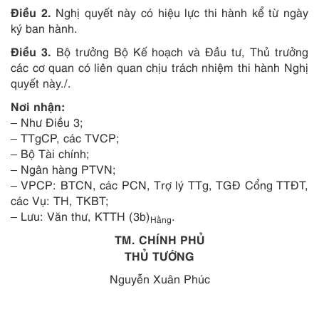
Điều 2.
Nghị quyết này có hiệu lực thi hành kể từ ngày
ký ban hành.
Điều 3.
Bộ trưởng Bộ Kế hoạch và Đầu tư, Thủ trưởng
các cơ quan có liên quan chịu trách nhiệm thi hành Nghị
quyết này./.
Nơi nhận:
– Như Điều 3;
– TTgCP, các TVCP;
– Bộ Tài chính;
– Ngân hàng PTVN;
– VPCP: BTCN, các PCN, Trợ lý TTg, TGĐ Cổng TTĐT,
các Vụ: TH, TKBT;
– Lưu: Văn thư, KTTH (3b)
.
Hằng
TM. CHÍNH PHỦ
THỦ TƯỚNG
Nguyễn Xuân Phúc