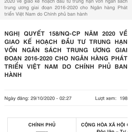
2020 về giao kế hoạch đầu tư trung hạn vốn ngân sách
trung ương giai đoạn 2016-2020 cho Ngân hàng Phát
triển Việt Nam do Chính phủ ban hành
NGHỊ QUYẾT 158/NQ-CP NĂM 2020 VỀ
GIAO KẾ HOẠCH ĐẦU TƯ TRUNG HẠN
VỐN NGÂN SÁCH TRUNG ƯƠNG GIAI
ĐOẠN 2016-2020 CHO NGÂN HÀNG PHÁT
TRIỂN VIỆT NAM DO CHÍNH PHỦ BAN
HÀNH
Ngày đăng:
29/10/2020 - 02:27
Lượt xem:
198
CHÍNH PHỦ
CỘNG HÒA XÃ HỘI C
——–
Độc lập – Tự d