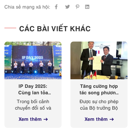
Chia sẻ mạng xã hội:
CÁC BÀI VIẾT KHÁC
IP Day 2025:
Tăng cường hợp
Cùng lan tỏa
tác song phương
‘nhịp điệu’ của
giữa Cục Sở hữu
Trong bối cảnh
Được sự cho phép
sở hữu trí tuệ
trí tuệ với Viện
chuyển đổi số và
của Bộ trưởng Bộ
trong kỷ nguyên
Sở hữu công
cách mạng công
Khoa học và
số
nghiệp Cộng
Xem thêm
Xem thêm
nghiệp 4.0 diễn ra
Công nghệ, từ
hoà Pháp
mạnh mẽ, sở hữu
ngày 03-