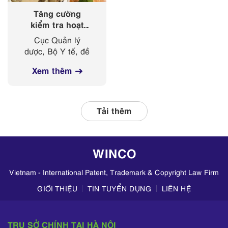
Tăng cường
kiểm tra hoạt
động kinh doanh
Cục Quản lý
mỹ phẩm trên
dược, Bộ Y tế, đề
các nền tảng
nghị Sở Y tế các
mạng xã hội
Xem thêm
tỉnh, thành phố
thường xuyên phối
hợp với các đơn vị
liên quan, tập
Tải thêm
trung kiểm tra
hoạt động kinh
doanh mỹ phẩm
WINCO
trên TikTok,
Zalo,...
Vietnam - International Patent, Trademark & Copyright Law Firm
GIỚI THIỆU
TIN TUYỂN DỤNG
LIÊN HỆ
TRỤ SỞ CHÍNH TẠI HÀ NỘI