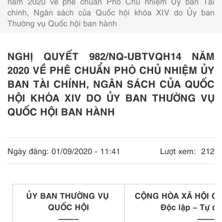
năm 2020 về phê chuẩn Phó Chủ nhiệm Ủy ban Tài
chính, Ngân sách của Quốc hội khóa XIV do Ủy ban
Thường vụ Quốc hội ban hành
NGHỊ QUYẾT 982/NQ-UBTVQH14 NĂM
2020 VỀ PHÊ CHUẨN PHÓ CHỦ NHIỆM ỦY
BAN TÀI CHÍNH, NGÂN SÁCH CỦA QUỐC
HỘI KHÓA XIV DO ỦY BAN THƯỜNG VỤ
QUỐC HỘI BAN HÀNH
Ngày đăng:
01/09/2020 - 11:41
Lượt xem:
212
ỦY BAN THƯỜNG VỤ
CỘNG HÒA XÃ HỘI CH
QUỐC HỘI
Độc lập – Tự d
——–
———